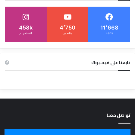
458k
4٬750
11٬668
Fans
متابعون
انستجرام
تابعنا على فيسبوك
تواصل معنا