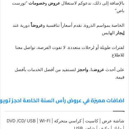
بالإضافة إلى ذلك، ندعوكم لاستغلال
عروض
و
خصومات
“تورست
باص”
الخاصة بمواسم الذروة. نقدم أسعاراً تنافسية و
عروضاً
دورية عند
إيجار
الهايس
لفترات طويلة أو لرحلات متعددة. لا تفوت الفرصة، تواصل معنا
للاطلاع
على أحدث
عروض
نا،
واحجز
لتستفيد من أفضل الخدمات بأفضل
قيمة.
اضافات مميزة في عروض رأس السنة الخاصة احجز توي
شاشة عرض | كاسيت | كراسي متحركة | DVD /CD/ USB | WI-FI
| مايك | مكيف | شاحن USB