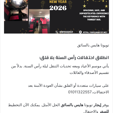
تويوتا هايس بالسائق
انطلاق احتفالات رأس السنة بلا قلق:
يأتي موسم الأعياد ومعه تحديات التنقل ليلة رأس السنة. بدلاً من
تقسيم الأصدقاء والعائلات
على سيارات متعددة أو القلق بشأن العودة الآمنة بعد
الاحتفالات،01011322557
يوفر
إيجار
تويوتا
هايس بالسائق
الحل الأمثل. يمكنك الآن التخطيط
للسفر
والاحتفال