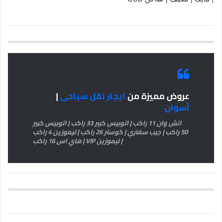
عروض مميزة من
ايجار نقل سياحى
|
أسوان
اتش وان 11 راكب | اتوبيس كبير 33 راكب | اتوبيس كبير
50 راكب | جيب سفاري | كوستر 26 راكب | ليموزين 4 راكب
| ليموزين VIP | هاي اس 16 راكب