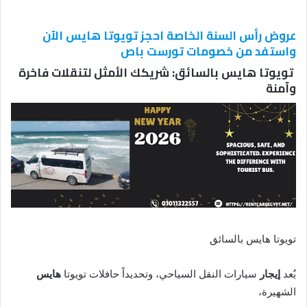
عروض رأس السنة الخاصة احجز تويوتا هايس الآن
واستفد من خصومات تورست باص
تويوتا هايس بالسائق: شريكك الأمثل لتنقلات فاخرة
وآمنة
تويوتا هايس بالسائق
يُعد
إيجار
سيارات النقل السياحي، وتحديداً حافلات تويوتا
هايس
الشهيرة،