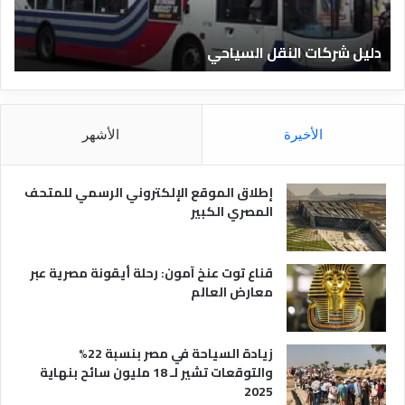
ن
ف
ا
ن
دليل الفنادق المصرية
ت
د
ا
ق
د
ا
ق
ل
و
م
ا
الأخيرة
الأشهر
ص
ن
ر
و
ي
ا
إطلاق الموقع الإلكتروني الرسمي للمتحف
ة
ع
المصري الكبير
ه
ا
قناع توت عنخ آمون: رحلة أيقونة مصرية عبر
معارض العالم
زيادة السياحة في مصر بنسبة 22%
والتوقعات تشير لـ 18 مليون سائح بنهاية
2025