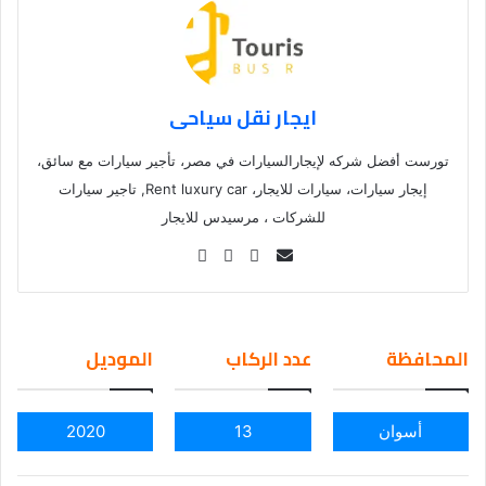
ايجار نقل سياحى
تورست أفضل شركه لإيجارالسيارات في مصر، تأجير سيارات مع سائق،
إيجار سيارات، سيارات للايجار، Rent luxury car, تاجير سيارات
للشركات ، مرسيدس للايجار
Se
nd
an
em
المحافظة
عدد الركاب
الموديل
ail
أسوان
13
2020