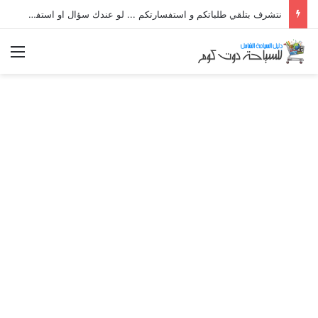
نتشرف بتلقي طلباتكم و استفسارتكم ... لو عندك سؤال او استفسار ماتدرددش فى طلب المساعدة
الق