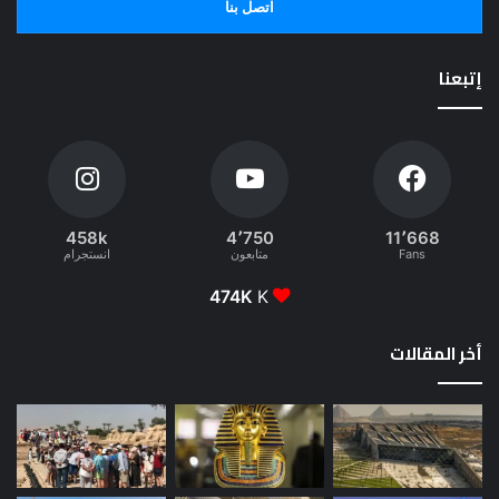
اتصل بنا
إتبعنا
458k
4٬750
11٬668
Fans
متابعون
انستجرام
474K
K
أخر المقالات