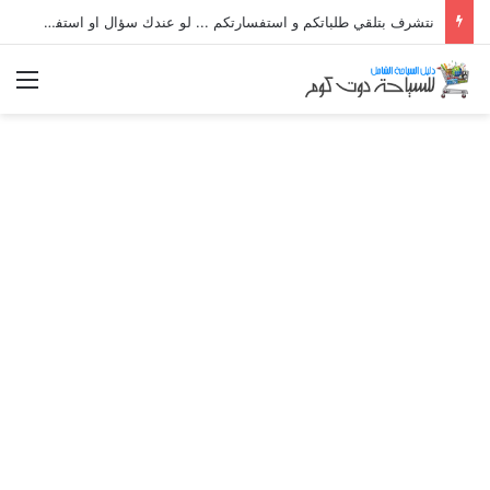
نتشرف بتلقي طلباتكم و استفسارتكم ... لو عندك سؤال او استفسار ماتدرددش فى طلب المساعدة
الق