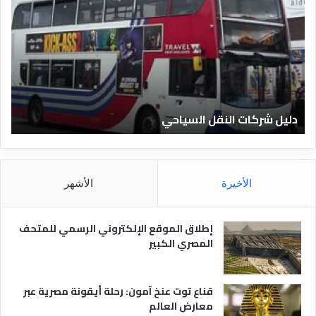
ل
ع
ي
ر
ل
ي
ا
ف
ل
ا
ف
ل
ن
ف
ا
ن
دليل الفنادق المصرية
ت
د
ا
ق
د
ا
ق
ل
و
م
ا
الأخيرة
الأشهر
ص
ن
ر
و
ي
ا
إطلاق الموقع الإلكتروني الرسمي للمتحف
ة
ع
المصري الكبير
ه
ا
قناع توت عنخ آمون: رحلة أيقونة مصرية عبر
معارض العالم