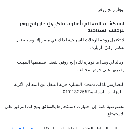
ايجار رانج روفر
استكشف المعالم بأسلوب ملكي: إيجار رانج روفر
للرحلات السياحية
لا تكتمل روعة
الرحلات السياحية لذلك
في مصر إلا بوسيلة نقل
تعكس رقيّ الزيارة،
وبالتالي وهذا ما توفره لك
رانج روفر
. بفضل تصميمها المهيب
وقدرتها على خوض مختلف
التضاريس،لذلك تمنحك السيارة حرية التنقل بين المعالم الأثرية
والمزارات السياحية01011322557
بخصوصية تامة. إن اختيارك لاستئجارها
بالسائق
يتيح لك التركيز على
الاستمتاع
وباتالي بالمناظر الخلابة والتقاط الصور التذكارية،
تاحير رانج روفر