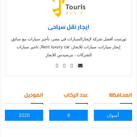
ايجار نقل سياحى
تورست أفضل شركه لإيجارالسيارات في مصر، تأجير سيارات مع سائق،
إيجار سيارات، سيارات للايجار، Rent luxury car, تاجير سيارات
للشركات ، مرسيدس للايجار
Se
nd
an
em
المحافظة
عدد الركاب
الموديل
ail
أسوان
6
2020