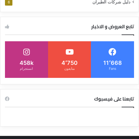
دليل شركات الطيران
6
تابع العروض و الاخبار
458k
4٬750
11٬668
Fans
متابعون
انستجرام
تابعنا على فيسبوك