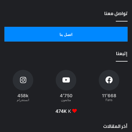
تواصل معنا
اتصل بنا
إتبعنا
458k
4٬750
11٬668
Fans
متابعون
انستجرام
474K
K
أخر المقالات