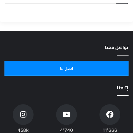
تواصل معنا
اتصل بنا
إتبعنا
458k
4٬740
11٬666