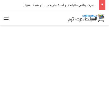
نتشرف بتلقي طلباتكم و استفسارتكم ... لو عندك سؤال او استفسار ماتدرددش فى طلب المساعدة
الق