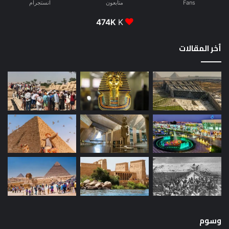
Fans
متابعون
انستجرام
474K
K
أخر المقالات
وسوم