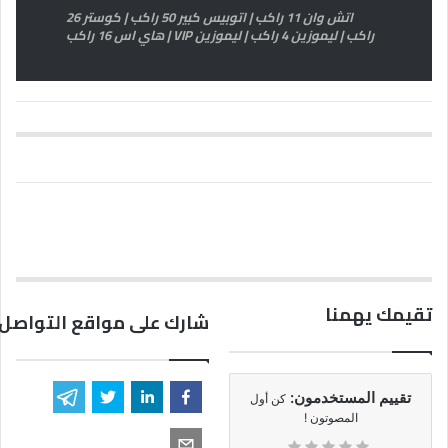
اتش وان 11 راكب | اتوبيس كبير 50 راكب | كوستر 26
راكب | ليموزين 4 راكب | ليموزين VIP | هاي اس 16 راكب
تقيمك يهمنا
شارك على مواقع التواصل 
تقييم المستخدمون:
كن أول
المصوتون !