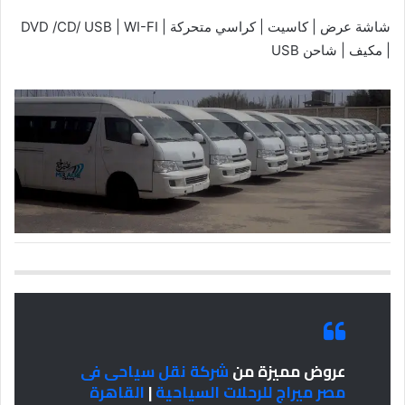
شاشة عرض | كاسيت | كراسي متحركة | DVD /CD/ USB | WI-FI
| مكيف | شاحن USB
عروض مميزة من
شركة نقل سياحى فى
مصر ميراج للرحلات السياحية
|
القاهرة