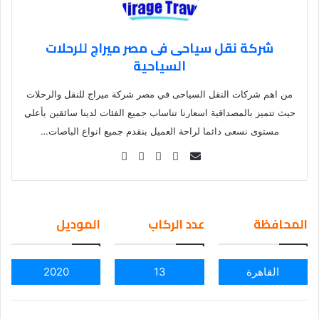
شركة نقل سياحى فى مصر ميراج للرحلات
السياحية
من اهم شركات النقل السياحى في مصر شركة ميراج للنقل والرحلات
حيث تتميز بالمصداقية اسعارنا تناساب جميع الفئات لدينا سائقين بأعلي
مستوى نسعى دائما لراحة العميل بنقدم جميع انواع الباصات…
Se
nd
an
em
المحافظة
عدد الركاب
الموديل
ail
القاهرة
13
2020