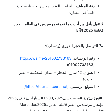
دقة المواعيد:
التزامنا بالوقت هو سر نجاحنا، ستجدنا
دائماً في انتظارك.
لا تقبل بأقل من أحدث ما قدمته مرسيدس في العالم.. احجز
فخامة 2025 الآن!
للتواصل والحجز الفوري (واتساب):
رقم الواتساب:
https://wa.me/201002733163
(
01002733163
)
العنوان:
12 شارع الحجاز – ميدان المحكمة – مصر
الجديدة
الموقع الرسمي:
[
https://tourismtours.net/
]
#تورزم_تورز
#مرسيدس_E200_2025 #سيارات_زفاف_2025
#إيجار_مرسيدس_مصر #ليلة_العمر #Mercedes2025
#تأجير_سيارات_فخمة #مصر_الجديدة #زفة_عرايس