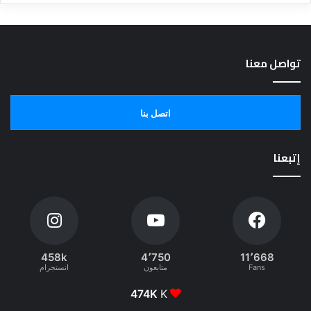
تواصل معنا
اتصل بنا
إتبعنا
458k
4٬750
11٬668
Fans
متابعون
انستجرام
474K
K