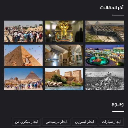
أخر المقالات
وسوم
ايجار سيارات
ايجار ليموزين
ايجار مرسيدس
ايجار ميكروباص