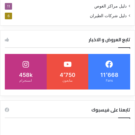
دليل مراكز الغوص
11
دليل شركات الطيران
6
تابع العروض و الاخبار
458k
4٬750
11٬668
Fans
متابعون
انستجرام
تابعنا على فيسبوك