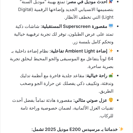
أحدث موديل في مصر:
تمتع بهيبة “موديل السنة”
بتصميمها الانسيابي الجديد وإضاءتها الرقمية (Digital
Light) التي تخطف الأنظار.
مقصورة Superscreen المستقبلية:
شاشات ذكية
تمتد على عرض الطبلون، توفر لك تجربة ترفيهية خيالية
وتحكم كامل بلمسة زر.
إضاءة Ambient Light تفاعلية:
نظام إضاءة داخلية بـ
64 لوناً يتفاعل مع الموسيقى والجو المحيط ليخلق تجربة
بصرية ساحرة.
راحة خيالية:
مقاعد جلدية فاخرة مع أنظمة تدليك
وتدفئة، وتكييف ذكي يفصلك عن حرارة الجو وصخب
الطريق.
عزل صوتي مثالي:
مقصورة هادئة تماماً بفضل أحدث
تقنيات العزل الألمانية، لضمان خصوصية وراحة تامة
للركاب.
خدماتنا بـ مرسيدس E200 موديل 2025 تشمل: