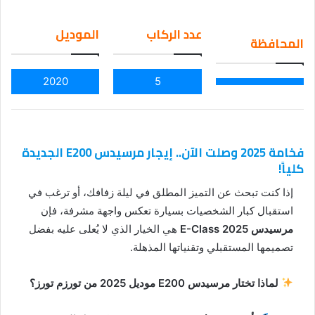
an
em
عدد الركاب
الموديل
المحافظة
ail
2020
5
فخامة 2025 وصلت الآن.. إيجار مرسيدس E200 الجديدة
كلياً!
إذا كنت تبحث عن التميز المطلق في ليلة زفافك، أو ترغب في
استقبال كبار الشخصيات بسيارة تعكس واجهة مشرفة، فإن
مرسيدس E-Class 2025
هي الخيار الذي لا يُعلى عليه بفضل
تصميمها المستقبلي وتقنياتها المذهلة.
لماذا تختار مرسيدس E200 موديل 2025 من تورزم تورز؟