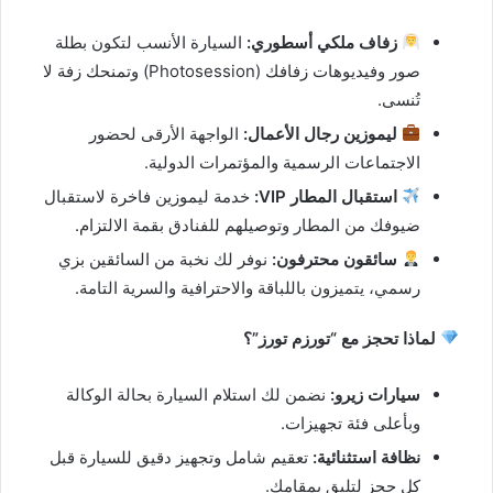
زفاف ملكي أسطوري:
السيارة الأنسب لتكون بطلة
صور وفيديوهات زفافك (Photosession) وتمنحك زفة لا
تُنسى.
ليموزين رجال الأعمال:
الواجهة الأرقى لحضور
الاجتماعات الرسمية والمؤتمرات الدولية.
استقبال المطار VIP:
خدمة ليموزين فاخرة لاستقبال
ضيوفك من المطار وتوصيلهم للفنادق بقمة الالتزام.
سائقون محترفون:
نوفر لك نخبة من السائقين بزي
رسمي، يتميزون باللباقة والاحترافية والسرية التامة.
لماذا تحجز مع “تورزم تورز”؟
سيارات زيرو:
نضمن لك استلام السيارة بحالة الوكالة
وبأعلى فئة تجهيزات.
نظافة استثنائية:
تعقيم شامل وتجهيز دقيق للسيارة قبل
كل حجز لتليق بمقامك.