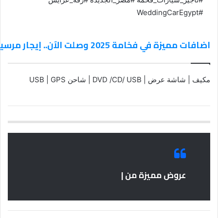
#WeddingCarEgypt
اضافات مميزة في فخامة 2025 وصلت الآن.. إيجار مرسيدس E200 الجديدة كلياً!
مكيف | شاشة عرض | DVD /CD/ USB | شاحن USB | GPS
عروض مميزة من |