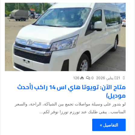
21 يناير، 2026
0
126
متاح الآن: تويوتا هاي اس 14 راكب (أحدث
موديل)
لو بتدور على وسيلة مواصلات تجمع بين الشياكة، الراحة، والسعر
المناسب.. يبقى طلبك عند تورزم تورز! نوفر لكم...
التفاصيل »