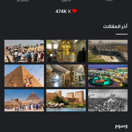
Fans
متابعون
انستجرام
474K
K
أخر المقالات
وسوم