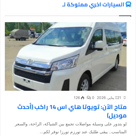
السيارات اخري مملوكة لـ
21 يناير، 2026
0
126
متاح الآن: تويوتا هاي اس 14 راكب (أحدث
موديل)
لو بتدور على وسيلة مواصلات تجمع بين الشياكة، الراحة، والسعر
المناسب.. يبقى طلبك عند تورزم تورز! نوفر لكم...