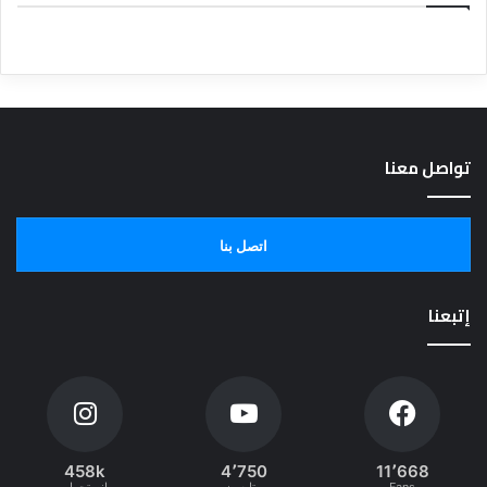
تواصل معنا
اتصل بنا
إتبعنا
458k
4٬750
11٬668