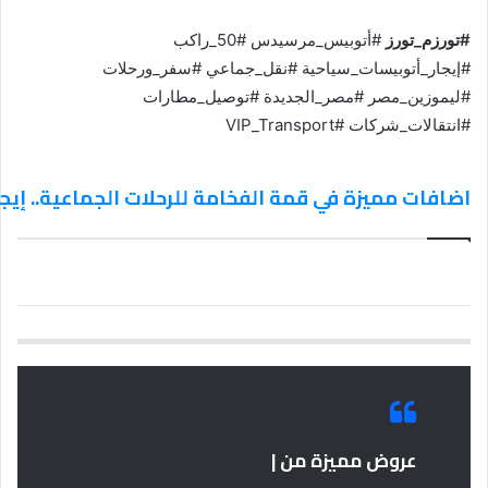
#تورزم_تورز
#أتوبيس_مرسيدس #50_راكب
#إيجار_أتوبيسات_سياحية #نقل_جماعي #سفر_ورحلات
#ليموزين_مصر #مصر_الجديدة #توصيل_مطارات
#انتقالات_شركات #VIP_Transport
اضافات مميزة في قمة الفخامة للرحلات الجماعية.. إيجار أت
عروض مميزة من |