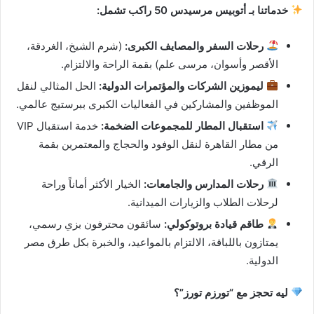
خدماتنا بـ أتوبيس مرسيدس 50 راكب تشمل:
رحلات السفر والمصايف الكبرى:
(شرم الشيخ، الغردقة،
الأقصر وأسوان، مرسى علم) بقمة الراحة والالتزام.
ليموزين الشركات والمؤتمرات الدولية:
الحل المثالي لنقل
الموظفين والمشاركين في الفعاليات الكبرى ببرستيج عالمي.
استقبال المطار للمجموعات الضخمة:
خدمة استقبال VIP
من مطار القاهرة لنقل الوفود والحجاج والمعتمرين بقمة
الرقي.
رحلات المدارس والجامعات:
الخيار الأكثر أماناً وراحة
لرحلات الطلاب والزيارات الميدانية.
طاقم قيادة بروتوكولي:
سائقون محترفون بزي رسمي،
يمتازون باللباقة، الالتزام بالمواعيد، والخبرة بكل طرق مصر
الدولية.
ليه تحجز مع “تورزم تورز”؟