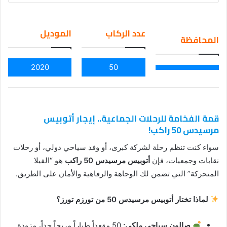
an
em
عدد الركاب
الموديل
المحافظة
ail
2020
50
قمة الفخامة للرحلات الجماعية.. إيجار أتوبيس
مرسيدس 50 راكب!
سواء كنت تنظم رحلة لشركة كبرى، أو وفد سياحي دولي، أو رحلات
نقابات وجمعيات، فإن
أتوبيس مرسيدس 50 راكب
هو “الفيلا
المتحركة” التي تضمن لك الوجاهة والرفاهية والأمان على الطريق.
لماذا تختار أتوبيس مرسيدس 50 من تورزم تورز؟
صالون سياحي ملكي:
50 مقعداً طياراً مريحاً جداً، مزودة