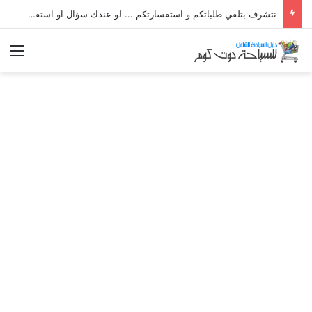
نتشرف بتلقي طلباتكم و استفسارتكم ... لو عندك سؤال او استفسار ماتدرددش فى طلب المساعدة
الق