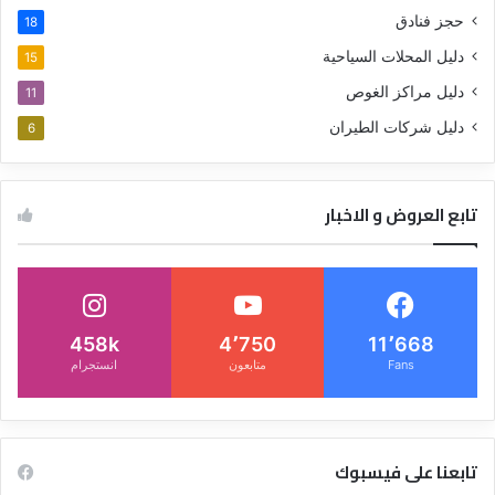
حجز فنادق
18
دليل المحلات السياحية
15
دليل مراكز الغوص
11
دليل شركات الطيران
6
تابع العروض و الاخبار
458k
4٬750
11٬668
Fans
متابعون
انستجرام
تابعنا على فيسبوك