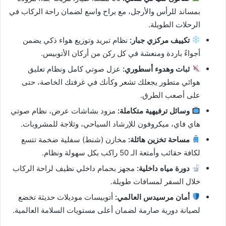
بمساند للرأس والأرجل، مع براح واسع لضمان راحة الركاب في
الرحلات الطويلة.
تكييف مركزي جبار:
نظام تبريد وتوزيع هواء ذكي يضمن
أجواءً باردة ومنعشة في كل ركن من أركان الأتوبيس.
ثبات وهدوء أسطوري:
عزل صوتي كامل ونظام تعليق
هوائي متطور يجعلك تشعر وكأنك في غرفتك الخاصة، حتى
على أصعب الطرق.
وسائل ترفيهية متكاملة:
مزود بشاشات عرض، نظام صوتي
هاي فاي، ميكروفون للإرشاد السياحي، وثلاجة للمشروبات.
مساحة تخزين هائلة:
مخازن (شنط) سفلية ضخمة تتسع
لكافة حقائب وأمتعة الـ 50 راكب بكل سهولة ونظام.
دورة مياه داخلية:
مجهز بحمام داخلي نظيف لراحة الركاب
خلال السفر لمسافات طويلة.
أمان مرسيدس العالمي:
أتوبيسات موديلات حديثة تخضع
لصيانة دورية صارمة لضمان أعلى مستويات السلامة العالمية.