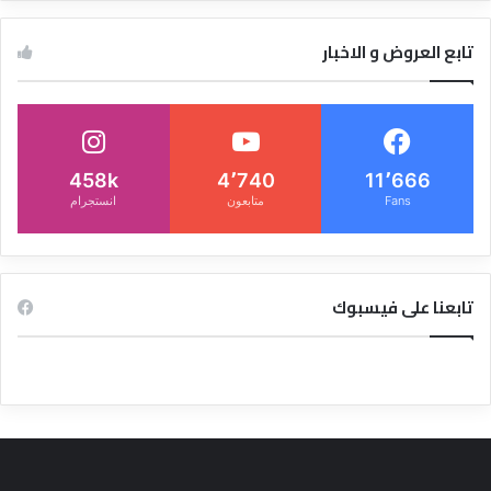
تابع العروض و الاخبار
458k
4٬740
11٬666
Fans
متابعون
انستجرام
تابعنا على فيسبوك