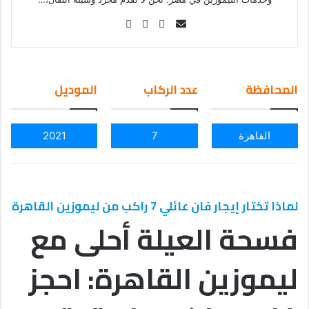
Se
nd
an
em
المحافظة
عدد الركاب
الموديل
ail
القاهرة
7
2021
لماذا تختار إيجار فان عائلي 7 راكب من ليموزين القاهرة
فسحة العيلة أحلى مع
ليموزين القاهرة: احجز