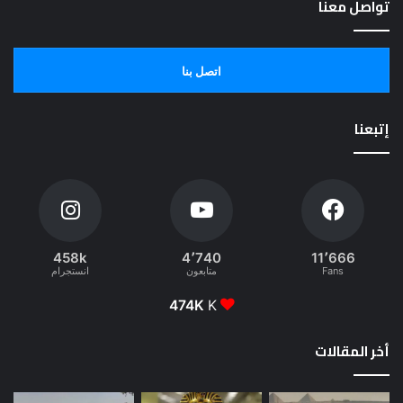
تواصل معنا
اتصل بنا
إتبعنا
458k
4٬740
11٬666
Fans
متابعون
انستجرام
474K
K
أخر المقالات