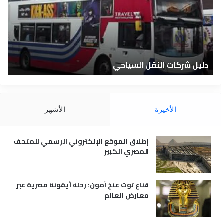
ل
ي
ا
ف
ل
ا
ف
ل
ن
ف
ا
ن
دليل الفنادق المصرية
ت
د
ا
ق
د
ا
ق
ل
و
م
ا
الأخيرة
الأشهر
ص
ن
ر
و
ي
ا
إطلاق الموقع الإلكتروني الرسمي للمتحف
ة
ع
المصري الكبير
ه
ا
قناع توت عنخ آمون: رحلة أيقونة مصرية عبر
معارض العالم