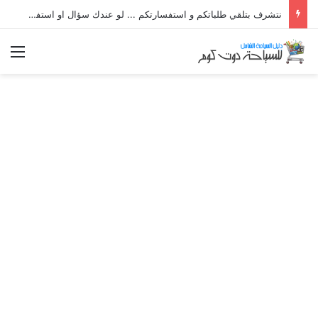
نتشرف بتلقي طلباتكم و استفسارتكم ... لو عندك سؤال او استفسار ماتدرددش فى طلب المساعدة
الق