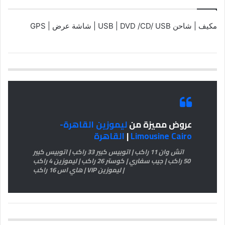
مكيف | شاحن USB | DVD /CD/ USB | شاشة عرض | GPS
عروض مميزة من
ليموزين القاهرة-
Limousine Cairo
|
القاهرة
اتش وان 11 راكب | اتوبيس كبير 33 راكب | اتوبيس كبير
50 راكب | جيب سفاري | كوستر 26 راكب | ليموزين 4 راكب
| ليموزين VIP | هاي اس 16 راكب