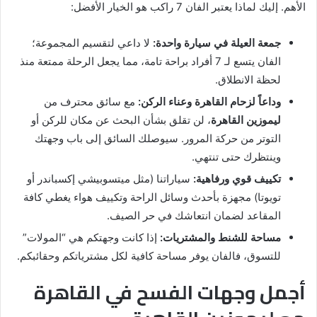
الأهم. إليك لماذا يعتبر الفان 7 راكب هو الخيار الأفضل:
جمعة العيلة في سيارة واحدة:
لا داعي لتقسيم المجموعة؛
الفان يتسع لـ 7 أفراد براحة تامة، مما يجعل الرحلة ممتعة منذ
لحظة الانطلاق.
وداعاً لزحام القاهرة وعناء الركن:
مع سائق محترف من
ليموزين القاهرة
، لن تقلق بشأن البحث عن مكان للركن أو
التوتر من حركة المرور. سيوصلك السائق إلى باب وجهتك
وينتظرك حتى تنتهي.
تكييف قوي ورفاهية:
سياراتنا (مثل ميتسوبيشي إكسباندر أو
تويوتا) مجهزة بأحدث وسائل الراحة وتكييف هواء يغطي كافة
المقاعد لضمان انتعاشك في حر الصيف.
مساحة للشنط والمشتريات:
إذا كانت وجهتكم هي “المولات”
للتسوق، فالفان يوفر مساحة كافية لكل مشترياتكم وحقائبكم.
أجمل وجهات الفسح في القاهرة