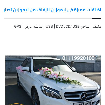
اضافات مميزة في ليموزين الزفاف من ليموزين نصار
مكيف | شاحن USB | DVD /CD/ USB | شاشة عرض | GPS