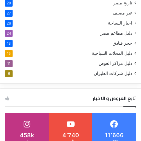
تاريخ مصر
29
غير مصنف
27
اخبار السياحة
26
دليل مطاعم مصر
24
حجز فنادق
18
دليل المحلات السياحية
15
دليل مراكز الغوص
11
دليل شركات الطيران
6
تابع العروض و الاخبار
458k
4٬740
11٬666
Fans
متابعون
انستجرام