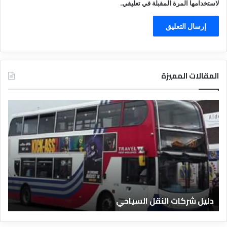
لاستخدامها المرة المقبلة في تعليقي.
المقالات المميزة
د
ل
ي
ل
ا
ل
ف
ن
ا
دليل الفنادق المصرية
د
ق
ا