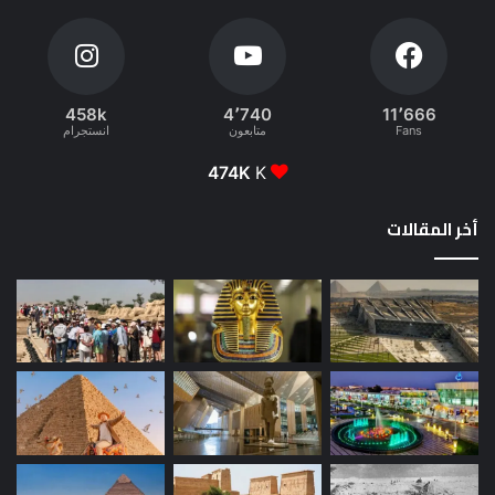
458k
4٬740
11٬666
Fans
متابعون
انستجرام
474K
K
أخر المقالات