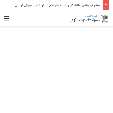
نتشرف بتلقي طلباتكم و استفسارتكم ... لو عندك سؤال او استفسار ماتدرددش فى طلب المساعدة
الق