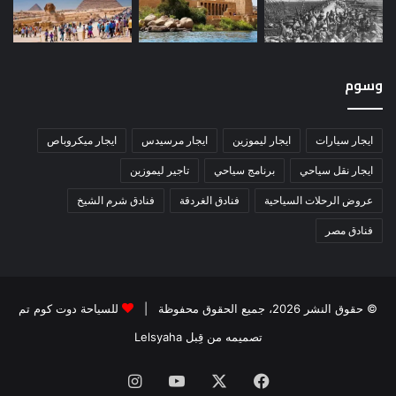
وسوم
ايجار سيارات
ايجار ليموزين
ايجار مرسيدس
ايجار ميكروباص
ايجار نقل سياحي
برنامج سياحي
تاجير ليموزين
عروض الرحلات السياحية
فنادق الغردقة
فنادق شرم الشيخ
فنادق مصر
© حقوق النشر 2026، جميع الحقوق محفوظة |
للسياحة دوت كوم تم
تصميمه من قِبل Lelsyaha
فيسبوك
‫X
‫YouTube
انستقرام