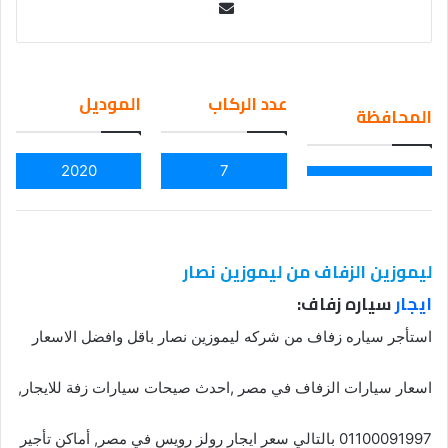
Se
nd
an
em
عدد الركاب
الموديل
المحافظة
ail
2020
7
ليموزين الزفاف من ليموزين نصار
ايجار
سياره زفاف:
استأجر سياره زفاف من شركه ليموزين نصار باقل وافضل الاسعار
اسعار سيارات الزفاف في مصر ,احدث صيحات سيارات زفة للايجار,
01100091997 بالتالي سعر ايجار رولز رويس في مصر, أماكن تأجير