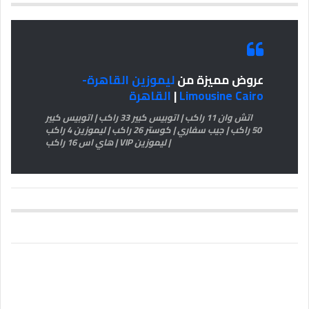
عروض مميزة من
ليموزين القاهرة-
Limousine Cairo
|
القاهرة
اتش وان 11 راكب | اتوبيس كبير 33 راكب | اتوبيس كبير
50 راكب | جيب سفاري | كوستر 26 راكب | ليموزين 4 راكب
| ليموزين VIP | هاي اس 16 راكب