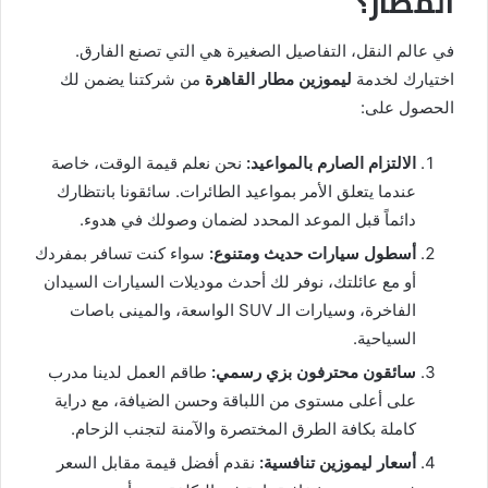
المطار؟
في عالم النقل، التفاصيل الصغيرة هي التي تصنع الفارق.
اختيارك لخدمة
ليموزين مطار القاهرة
من شركتنا يضمن لك
الحصول على:
الالتزام الصارم بالمواعيد:
نحن نعلم قيمة الوقت، خاصة
عندما يتعلق الأمر بمواعيد الطائرات. سائقونا بانتظارك
دائماً قبل الموعد المحدد لضمان وصولك في هدوء.
أسطول سيارات حديث ومتنوع:
سواء كنت تسافر بمفردك
أو مع عائلتك، نوفر لك أحدث موديلات السيارات السيدان
الفاخرة، وسيارات الـ SUV الواسعة، والمينى باصات
السياحية.
سائقون محترفون بزي رسمي:
طاقم العمل لدينا مدرب
على أعلى مستوى من اللباقة وحسن الضيافة، مع دراية
كاملة بكافة الطرق المختصرة والآمنة لتجنب الزحام.
أسعار ليموزين تنافسية:
نقدم أفضل قيمة مقابل السعر