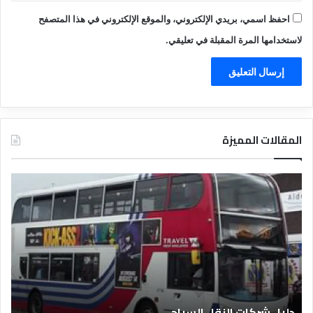
احفظ اسمي، بريدي الإلكتروني، والموقع الإلكتروني في هذا المتصفح
لاستخدامها المرة المقبلة في تعليقي.
المقالات المميزة
د
ت
ل
ع
ي
ر
ل
ي
ا
ف
ل
ا
ف
ل
ن
ف
ا
ن
دليل الفنادق المصرية
ت
د
ا