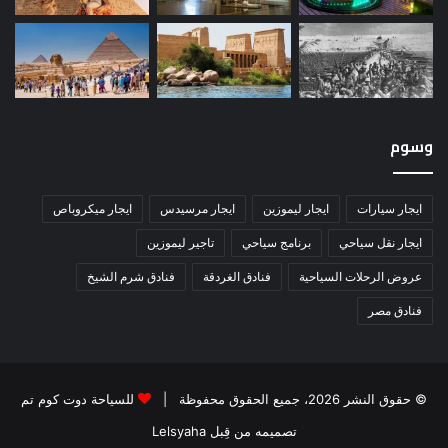
وسوم
ايجار سيارات
ايجار ليموزين
ايجار مرسيدس
ايجار ميكروباص
ايجار نقل سياحي
برنامج سياحي
تاجير ليموزين
عروض الرحلات السياحية
فنادق الغردقة
فنادق شرم الشيخ
فنادق مصر
© حقوق النشر 2026، جميع الحقوق محفوظة |
للسياحة دوت كوم تم
تصميمه من قِبل Lelsyaha