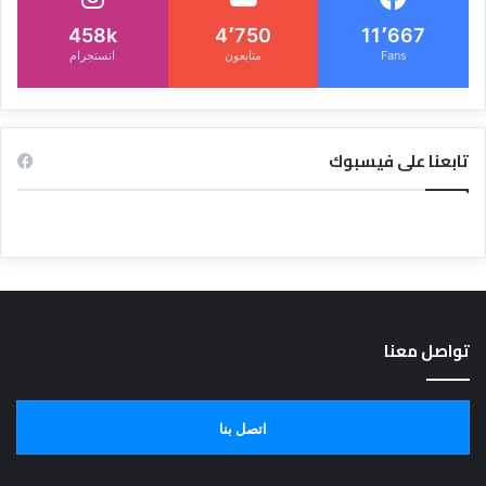
458k
4٬750
11٬667
Fans
متابعون
انستجرام
تابعنا على فيسبوك
تواصل معنا
اتصل بنا