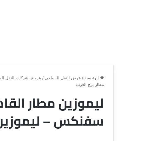
الرئيسية
/
عرض النقل السياحي
/
عروض شركات النقل الس
مطار برج العرب
ليموزين مطار القاه
ق
ن
ا
سفنكس – ليموزين م
ة
ل
ل
س