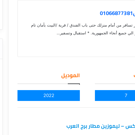
ا
ت كوم – عروض
ت
0
عروض شركات النقل السياحي
ا
ل
افر من أمام منزلك حتى باب الفندق / قرية /البيت بأمان تام
ن
ق
لي جميع أنحاء الجمهورية. * استقبال وتسفير…
ل
ا
ل
س
ي
ا
الموديل
ح
ي
2022
7
س – ليموزين مطار برج العرب