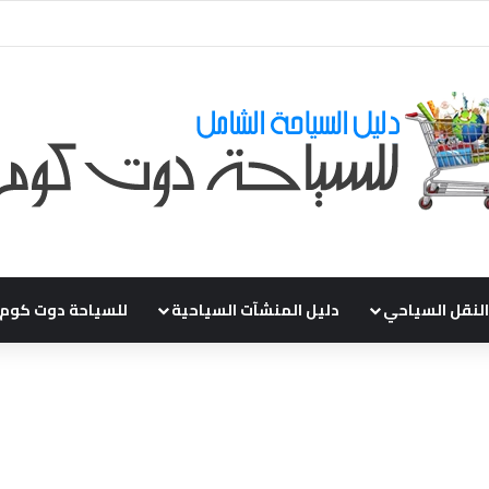
ي طلباتكم و استفسارتكم ... لو عندك سؤال او استفسار ماتدرددش فى طلب الم
النقل السياحي
دليل المنشآت السياحية
للسياحة دوت كوم