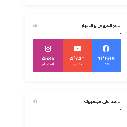
تابع العروض و الاخبار
458k
4٬740
11٬666
Fans
متابعون
انستجرام
تابعنا على فيسبوك