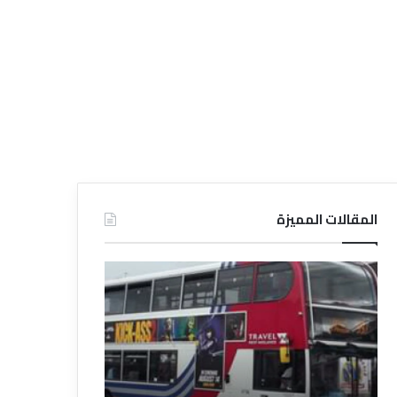
المقالات المميزة
د
د
ل
ل
ي
ي
ل
ل
ش
ا
ر
ل
ك
ف