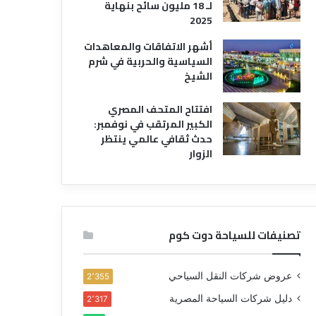
لـ 18 مليون سائح بنهاية
2025
أشهر الاتفاقات والمعاهدات
السياسية والحربية في شرم
الشيخ
افتتاح المتحف المصري
الكبير المرتقب في نوفمبر:
حدث ثقافي عالمي ينتظر
الزوار
تصنيفات للسياحة دوت كوم
عروض شركات النقل السياحي
2٬355
دليل شركات السياحة المصرية
2٬317