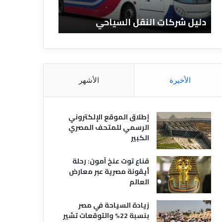
ا
ن
ت
ا
دليل شركات النقل السياحي
دليل الفنادق 
ا
د
ل
ق
ن
ا
ق
ل
ل
م
ا
ص
الأخيرة
الأشهر
ل
ر
س
ي
ي
ة
إطلاق الموقع الإلكتروني
ا
الرسمي للمتحف المصري
ح
الكبير
ي
قناع توت عنخ آمون: رحلة
أيقونة مصرية عبر معارض
العالم
زيادة السياحة في مصر
بنسبة 22% والتوقعات تشير