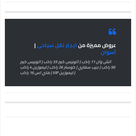
عروض مميزة من
ايجار نقل سياحى
|
أسوان
اتش وان 11 راكب | اتوبيس كبير 33 راكب | اتوبيس كبير
50 راكب | جيب سفاري | كوستر 26 راكب | ليموزين 4 راكب
| ليموزين VIP | هاي اس 16 راكب