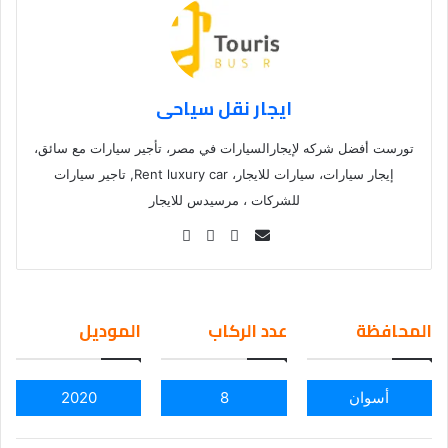
ايجار نقل سياحى
تورست أفضل شركه لإيجارالسيارات في مصر، تأجير سيارات مع سائق،
إيجار سيارات، سيارات للايجار، Rent luxury car, تاجير سيارات
للشركات ، مرسيدس للايجار
Se
nd
an
em
المحافظة
عدد الركاب
الموديل
ail
أسوان
8
2020