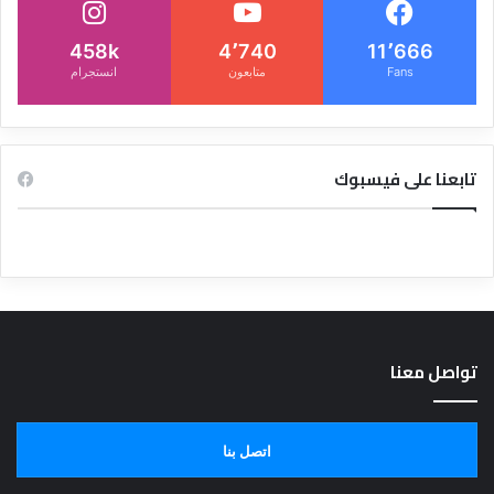
458k
4٬740
11٬666
Fans
متابعون
انستجرام
تابعنا على فيسبوك
تواصل معنا
اتصل بنا