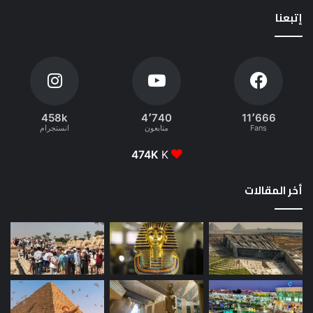
إتبعنا
458k
4٬740
11٬666
Fans
متابعون
انستجرام
474K
K
أخر المقالات