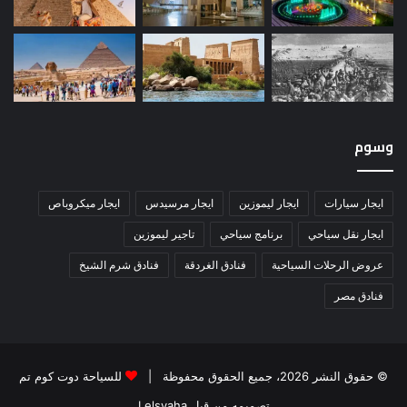
وسوم
ايجار سيارات
ايجار ليموزين
ايجار مرسيدس
ايجار ميكروباص
ايجار نقل سياحي
برنامج سياحي
تاجير ليموزين
عروض الرحلات السياحية
فنادق الغردقة
فنادق شرم الشيخ
فنادق مصر
© حقوق النشر 2026، جميع الحقوق محفوظة |
للسياحة دوت كوم تم
تصميمه من قِبل Lelsyaha