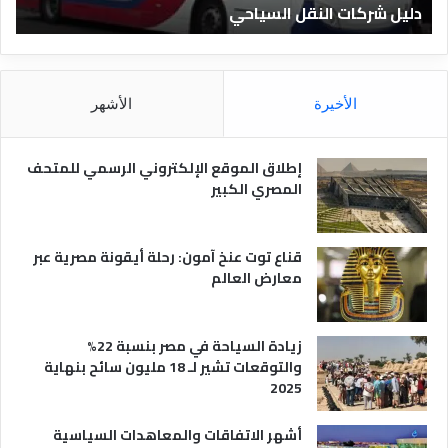
دليل الفنادق المصرية
ت
د
ا
ق
د
ا
ق
ل
و
م
ا
الأخيرة
الأشهر
ص
ن
ر
و
ي
ا
إطلاق الموقع الإلكتروني الرسمي للمتحف
ة
ع
المصري الكبير
ه
ا
قناع توت عنخ آمون: رحلة أيقونة مصرية عبر
معارض العالم
زيادة السياحة في مصر بنسبة 22%
والتوقعات تشير لـ 18 مليون سائح بنهاية
2025
أشهر الاتفاقات والمعاهدات السياسية