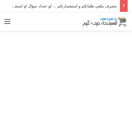
نتشرف بتلقي طلباتكم و استفسارتكم ... لو عندك سؤال او استفسار ماتدرددش فى طلب المساعدة
الق