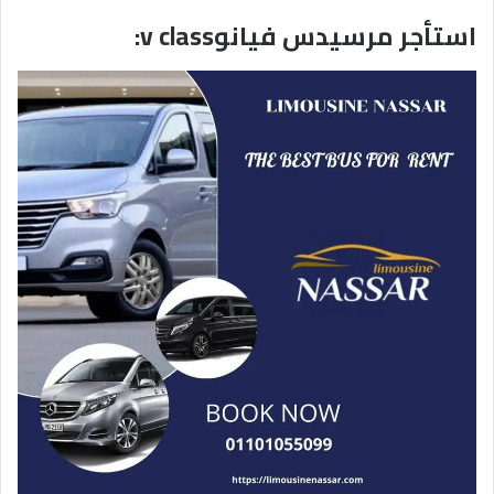
استأجر مرسيدس فيانوv class: