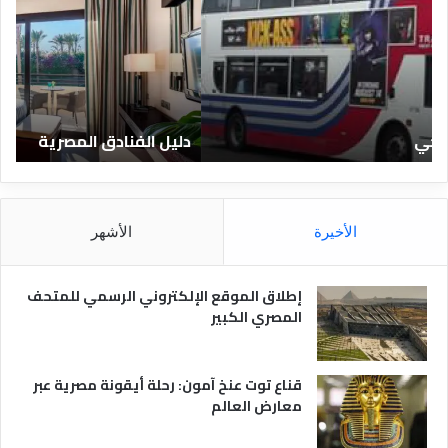
ل
ي
ا
ف
ل
ا
ف
ل
ن
ف
ا
ن
دليل الفنادق المصرية
ت
د
ا
ق
د
ا
ق
ل
و
م
ا
الأخيرة
الأشهر
ص
ن
ر
و
ي
ا
إطلاق الموقع الإلكتروني الرسمي للمتحف
ة
ع
المصري الكبير
ه
ا
قناع توت عنخ آمون: رحلة أيقونة مصرية عبر
معارض العالم