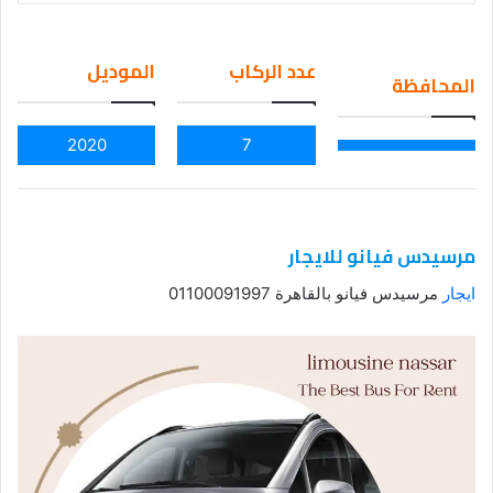
an
em
عدد الركاب
الموديل
المحافظة
ail
2020
7
مرسيدس فيانو للايجار
ايجار
مرسيدس فيانو بالقاهرة 01100091997