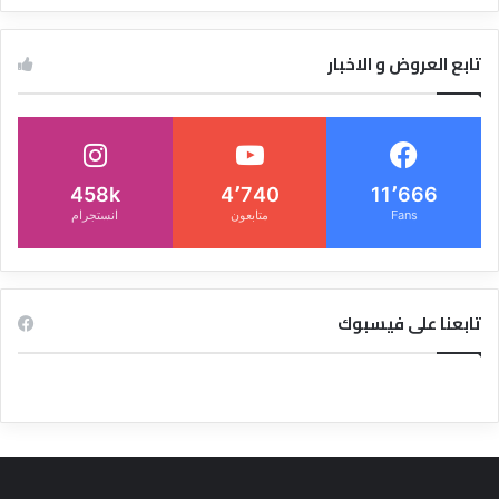
تابع العروض و الاخبار
458k
4٬740
11٬666
Fans
متابعون
انستجرام
تابعنا على فيسبوك