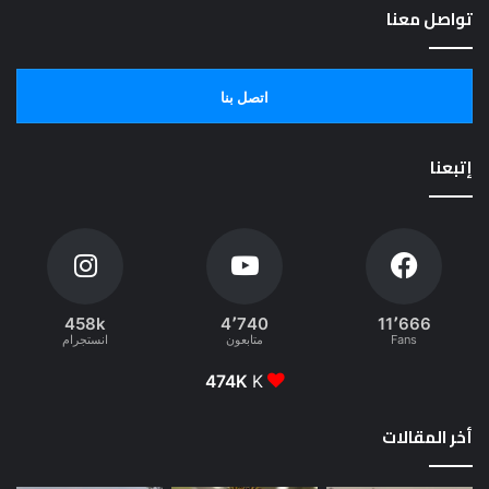
تواصل معنا
اتصل بنا
إتبعنا
458k
4٬740
11٬666
Fans
متابعون
انستجرام
474K
K
أخر المقالات