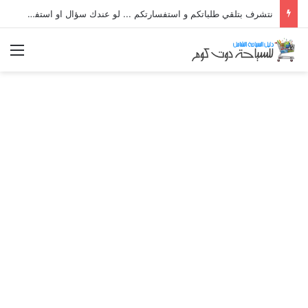
نتشرف بتلقي طلباتكم و استفسارتكم ... لو عندك سؤال او استفسار ماتدرددش فى طلب المساعدة
الق