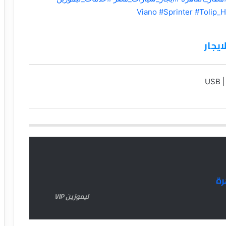
#Sprinter
#Tolip_H
رة
ليموزين VIP