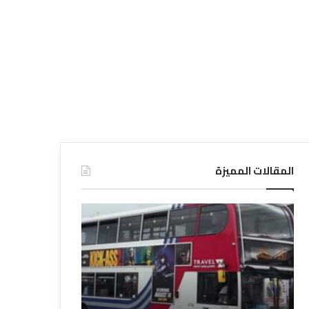
المقالات المميزة
د
د
ل
ل
ي
ي
ل
ل
ش
ا
ر
ل
ك
ف