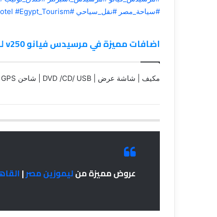
#سياحة_مصر
#نقل_سياحي
#Viano
#Egypt_Tourism
otel
اضافات مميزة في مرسيدس فيانو v250 للايجار
مكيف | شاشة عرض | DVD /CD/ USB | شاحن USB | GPS
عروض مميزة من
ليموزين مصر
|
القاه