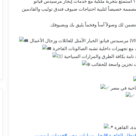
 استمتع بتجربة ملكية مع خدمات إيجار مرسيدس فيانو
برنتر (Sprinter) مع سائق، المصممة خصيصاً لتلبية احتياجات ضيوف فندق توليب والقادمين
من لك وصولاً آمناً وفخماً يليق بك وبضيوفك.
مطار_القاهرة
#ايجار_سيارات_مصر
#خدمات_ليموزين