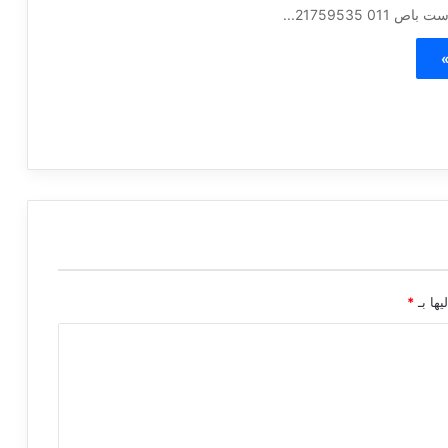
01 21759535...
»
يها بـ
*