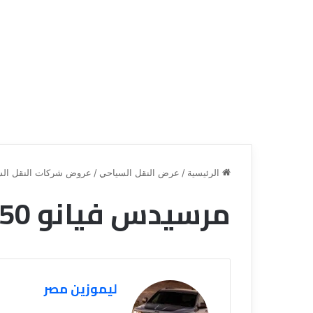
الرئيسية
/
عرض النقل السياحي
/
عروض شركات النقل الس
مرسيدس فيانو v250 للايجار
ق
ن
ا
ة
ل
ليموزين مصر
ل
س