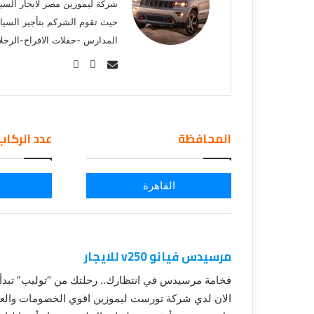
ي
قناة للسياحة دو
ا
حيث تقوم الشركم بتأجير السيا
الفنادق
ح
المدارس -حفلات الافراح-الرحل
ة
د
Se
و
nd
ت
an
ك
em
و
المحافظة
عدد الركاب
م
ail
–
ع
ر
القاهرة
و
ض
ا
ل
مرسيدس فيانو v250 للايجار
ف
ن
فخامة مرسيدس في انتظارك.. رحلتك من “توليب” تبدأ ب
ا
الان لدي شركة تورست ليموزين اقوي الخصومات والعروض تأج
د
ق