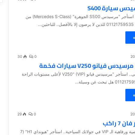
دس سيارة S400
سيد الفخامة.. استأجر "مرسيدس S500 الجوهرة" (Mercedes S-Class) من
...
»
30
0
دس فيانو V250 سيارات فخمة
فخامة لا تُضاهى.. استأجر "مرسيدس فيانو V250" (VIP) لأعلى مستويات الراحة
»
29
0
استمتع بخصوصية ورفاهية الـ VIP في جولاتك السياحية.. استأجر "هيونداي H1" (7