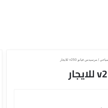
ياحي
/
مرسيدس فيانو v250 للايجار
ع
ر
و
ض
ش
ر
ك