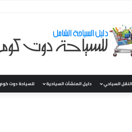
ي طلباتكم و استفسارتكم ... لو عندك سؤال او استفسار ماتدرددش فى طلب الم
النقل السياحي
دليل المنشآت السياحية
للسياحة دوت كوم