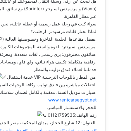
هل تبحث عن أرقى وسيلة انتقال لمجموعتك أو عائلتك؟
(Viano) و مرسيدس اس
عبر مطار القاهرة.
سواء كنت في رحلة عمل رسمية أو عطلة عائلية، نحن نض
لماذا تختار فانات مرسيدس لرحلتك؟
مرسيدس فيانو: الخيار الأمثل للعائلات ورجال الأعمال (VIP) بفضل مقاعدها الجلدية الفاخرة وخصوصيتها العالية.
مرسيدس اسبرنتر: القوة والسعة للمجموعات الكبيرة، مع تجهيزات داخلية تشبه الصالونات الفاخرة.
سائقون محترفون: بزي رسمي، لغات متعددة، ومعرفة تامة بكافة الطرق والمزارات السياحية.
رفاهية متكاملة: تكييف هواء ثنائي، واي فاي، ومساحات تخزين واسعة للحقائب.
خدماتنا لعملاء فندق توليب والمطار:
خدمة استقبال VIP من المطار باللوحات الترحيبية.
انتقالات مباشرة بين فندق توليب وكافة الوجهات السياحية في مصر.
سيارات موديل السنة، معقمة بالكامل لضمان سلامتك.
www.rentcarsegypt.net
للحجز والاستفسار المباشر:
رقم الهاتف:01121759535
العنوان: 12 شارع الحجاز، ميدان المحكمة، مصر الجديدة، القاهرة.
#مرسيدس_فيانو
#مرسيدس_اسبرنتر
#فندق_توليب
#