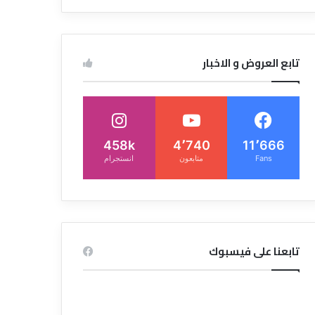
تابع العروض و الاخبار
458k
4٬740
11٬666
Fans
متابعون
انستجرام
تابعنا على فيسبوك