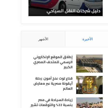
ا
ن
ت
ا
دليل شركات النقل السياحي
دليل الفنادق 
ا
د
ل
ق
ن
ا
ق
ل
ل
م
ا
ص
الأخيرة
الأشهر
ل
ر
س
ي
ي
ة
إطلاق الموقع الإلكتروني
ا
الرسمي للمتحف المصري
ح
الكبير
ي
قناع توت عنخ آمون: رحلة
أيقونة مصرية عبر معارض
العالم
زيادة السياحة في مصر
بنسبة 22% والتوقعات تشير