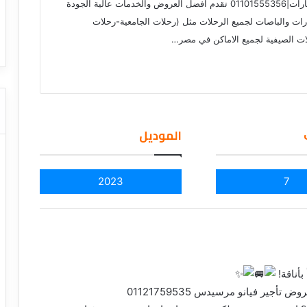
ا
شركة ليموزين مصر لايجار السيارات|01101555356 تقدم افضل العروض والخدمات عالية الجودة
ت كوم – عروض
ت
رات والباصات لجميع الرحلات مثل (رحلات الجامعية-رحلات
عروض شركات النقل السياحي
ا
ات الصيفية لجميع الاماكن في مصر…
ل
ن
ق
ل
ا
ل
الموديل
س
ي
ا
ح
2023
7
ي
أناقة!
ير فيانو مرسيدس 01121759535