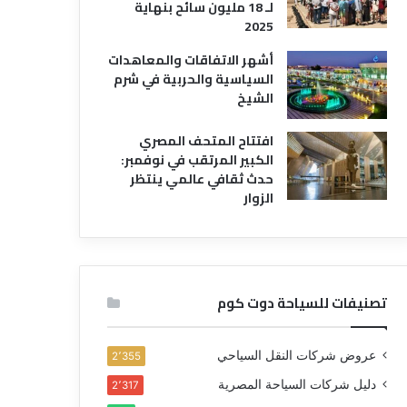
لـ 18 مليون سائح بنهاية
2025
أشهر الاتفاقات والمعاهدات
السياسية والحربية في شرم
الشيخ
افتتاح المتحف المصري
الكبير المرتقب في نوفمبر:
حدث ثقافي عالمي ينتظر
الزوار
تصنيفات للسياحة دوت كوم
عروض شركات النقل السياحي
2٬355
دليل شركات السياحة المصرية
2٬317