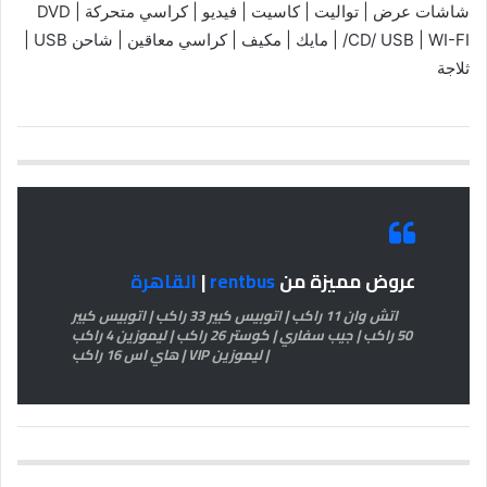
شاشات عرض | تواليت | كاسيت | فيديو | كراسي متحركة | DVD
/CD/ USB | WI-FI | مايك | مكيف | كراسي معاقين | شاحن USB |
ثلاجة
عروض مميزة من
rentbus
|
القاهرة
اتش وان 11 راكب | اتوبيس كبير 33 راكب | اتوبيس كبير
50 راكب | جيب سفاري | كوستر 26 راكب | ليموزين 4 راكب
| ليموزين VIP | هاي اس 16 راكب