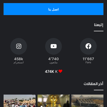
اتصل بنا
إتبعنا
458k
4٬740
11٬667
Fans
متابعون
انستجرام
474K
K
أخر المقالات