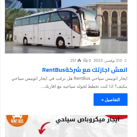
15 نوفمبر، 2023
0
251
انعش اجازتك مع شركةRentBus
ايجار اتوبيس سياحي RentBus هل ترغب في ايجار اتوبيس سياحي
مكيف؟ اذا كنت تخطط لجوله سياحيه مع اقاربك...
التفاصيل »