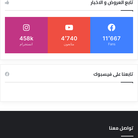
تابع العروض و الاخبار
458k
4٬740
11٬667
Fans
متابعون
انستجرام
تابعنا على فيسبوك
تواصل معنا