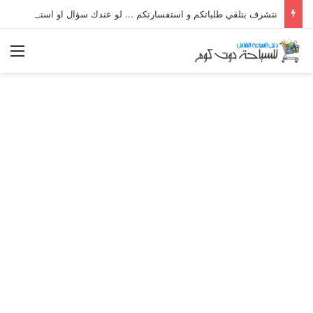
نتشرف بتلقي طلباتكم و استفسارتكم ... لو عندك سؤال او استفسار ماتدرددش فى طلب المساعدة
الق