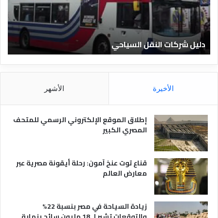
ل
ا
ف
ل
ن
ف
ا
ن
دليل الفنادق المصرية
د
ا
ق
د
ا
ق
ل
و
م
ا
الأخيرة
الأشهر
ص
ن
ر
و
ي
ا
إطلاق الموقع الإلكتروني الرسمي للمتحف
ة
ع
المصري الكبير
ه
ا
قناع توت عنخ آمون: رحلة أيقونة مصرية عبر
معارض العالم
زيادة السياحة في مصر بنسبة 22%
والتوقعات تشير لـ 18 مليون سائح بنهاية