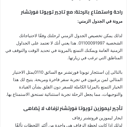
راحة واستمتاع بالرحلة:
مع تاجير تويوتا فورتشنر
مرونة في الجدول الزمني:
لذلك يمكن تخصيص الجدول الزمني لرحلتك وفقًا لاحتياجاتك
الشخصية 01100091997. هذا يعني أنك لا تعتمد على الجداول
الزمنية العامة ويمكنك التمتع بالمرونة في تحديد الوقت والتوقف في
المناطق التي ترغب في زيارتها.
بالتالى إن استئجار تويوتا فورتشنر مع السائق 0110يمثل الاختيار
المثالي لمن يرغبون في تجربة سفر فاخرة ومريحة. يتيح لك هذا
الخيار التمتع بالمزايا الكاملة للسفر دون القلق بشأن القيادة
والتوجيهات، مما يجعل الرحلة تجربة استثنائية تستحق الاستمتاع بها.
تأجير ليموزين تويوتا فورتشنر لزفاف لا يُضاهى
ايجار ليموزين فروتشنر زفاف
لذلك إذا كانت لحظة الزفاف هي واحدة من أكثر اللحظات تألقًا