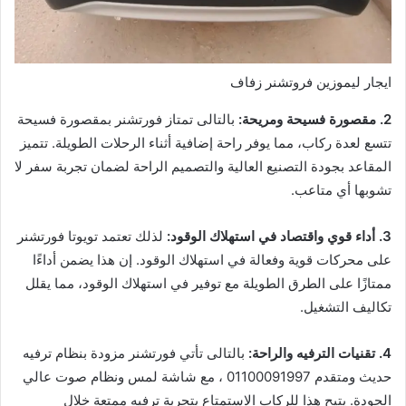
ايجار ليموزين فروتشنر زفاف
2. مقصورة فسيحة ومريحة:
بالتالى تمتاز فورتشنر بمقصورة فسيحة
تتسع لعدة ركاب، مما يوفر راحة إضافية أثناء الرحلات الطويلة. تتميز
المقاعد بجودة التصنيع العالية والتصميم الراحة لضمان تجربة سفر لا
تشوبها أي متاعب.
3. أداء قوي واقتصاد في استهلاك الوقود:
لذلك تعتمد تويوتا فورتشنر
على محركات قوية وفعالة في استهلاك الوقود. إن هذا يضمن أداءًا
ممتازًا على الطرق الطويلة مع توفير في استهلاك الوقود، مما يقلل
تكاليف التشغيل.
4. تقنيات الترفيه والراحة:
بالتالى تأتي فورتشنر مزودة بنظام ترفيه
حديث ومتقدم 01100091997 ، مع شاشة لمس ونظام صوت عالي
الجودة. يتيح هذا للركاب الاستمتاع بتجربة ترفيه ممتعة خلال