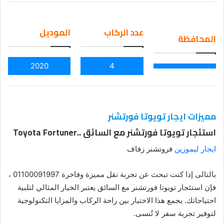
an
em
عدد الركاب
الموديل
المحافظة
ail
2020
4
مميزات ايجار تويوتا فورتشنر
استئجار تويوتا فورتشنر مع السائق ..Toyota Fortuner
ايجار ليموزين
فروتشنر زفاف
بالتالى إذا كنت تبحث عن تجربة نقل مميزة وفاخرة 01100091997 ،
فإن استئجار تويوتا فورتشنر مع السائق يعتبر الخيار المثالي لتلبية
احتياجاتك. يجمع هذا الاختيار بين راحة الركاب والمزايا التكنولوجية
لتوفير تجربة سفر لا تُنسى.