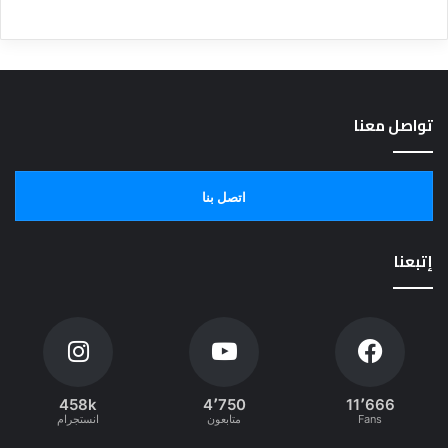
تواصل معنا
اتصل بنا
إتبعنا
458k
4٬750
11٬666
Fans
متابعون
انستجرام