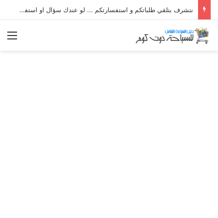
نتشرف بتلقي طلباتكم و استفسارتكم ... لو عندك سؤال او استفسار ماتدرددش فى طلب المساعدة
الق