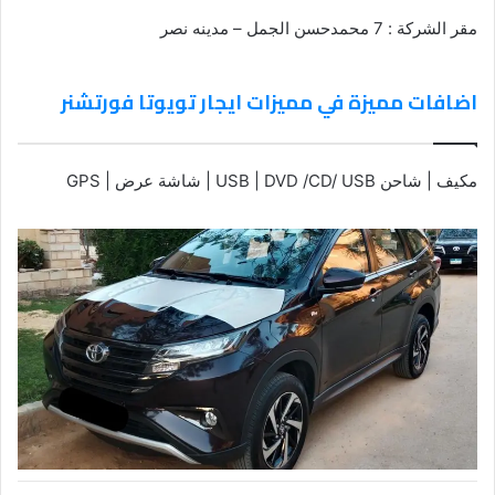
مقر الشركة : 7 محمدحسن الجمل – مدينه نصر
اضافات مميزة في مميزات ايجار تويوتا فورتشنر
مكيف | شاحن USB | DVD /CD/ USB | شاشة عرض | GPS