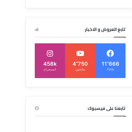
تابع العروض و الاخبار
458k
4٬750
11٬666
Fans
متابعون
انستجرام
تابعنا على فيسبوك