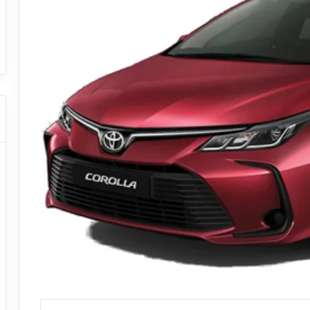
ا
ت
ض شركات النقل السياحي
دليل شركات النقل ا
ا
ل
ن
ق
ل
ا
ل
س
ي
ا
ح
ي