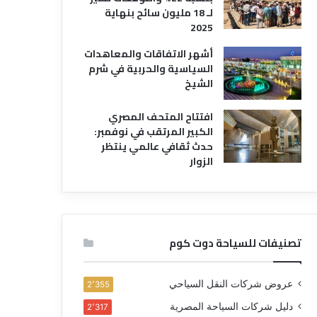
لـ 18 مليون سائح بنهاية
2025
أشهر الاتفاقات والمعاهدات
السياسية والحربية في شرم
الشيخ
افتتاح المتحف المصري
الكبير المرتقب في نوفمبر:
حدث ثقافي عالمي ينتظر
الزوار
تصنيفات للسياحة دوت كوم
عروض شركات النقل السياحي
2٬355
دليل شركات السياحة المصرية
2٬317