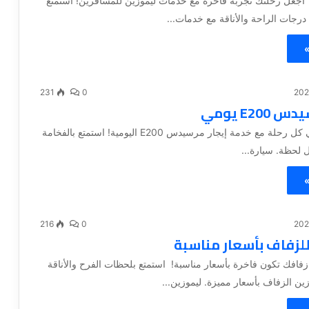
 اجعل رحلتك تجربة فاخرة مع خدمات ليموزين للمسافرين! استمتع
درجات الراحة والأناقة مع خدمات...
»
231
0
E200 يومي
اختر التميز في كل رحلة مع خدمة إيجار مرسيدس E200 اليومية! استمتع بالفخامة
ل لحظة. سيارة...
»
216
0
للزفاف بأسعار مناسبة
افك تكون فاخرة بأسعار مناسبة! استمتع بلحظات الفرح والأناقة
ين الزفاف بأسعار مميزة. ليموزين...