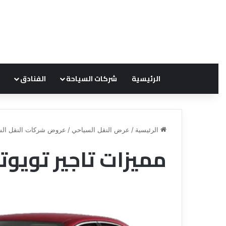
الرئيسية
شركات السياحة
الفنادق
الرئيسية
/
عرض النقل السياحي
/
عروض شركات النقل الس
مميزات تاجير تويوتا كو
ق
ع
ن
ر
ا
و
ة
ض
ل
ش
ل
ر
س
ك