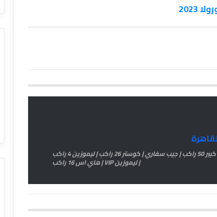
2023
لقاهرة
اتش وان 11 راكب | اتوبيس كبير 33 راكب | اتوبيس كبير 50 راكب | جيب سفاري | كوستر 26 راكب | ليموزين 4 راكب
| ليموزين VIP | هاي اس 16 راكب