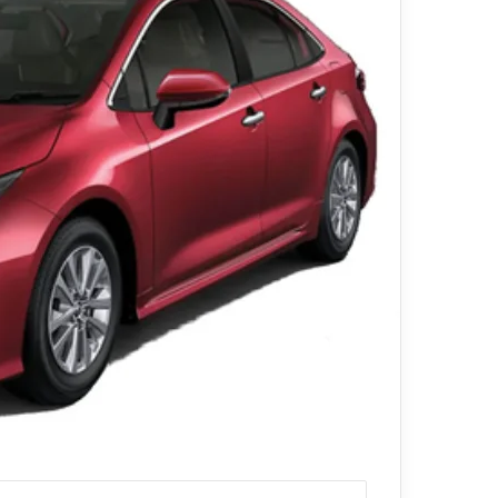
ي
ا
قناة للسياحة دوت كوم – عروض
ا
ت
الفنادق
عرو
ح
ا
ة
ل
د
ن
و
ق
ت
ل
ك
ا
و
ل
م
س
–
ي
ع
ا
ر
ح
و
ي
ض
ا
ل
ف
ن
ا
د