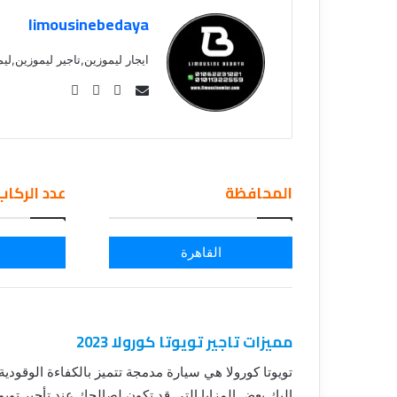
ق
limousinebedaya
ايجار ليموزين,تاجير ليموزين,ليموزين للايجار r.com
Se
nd
an
em
ail
المحافظة
عدد الركاب
القاهرة
مميزات تاجير تويوتا كورولا 2023
تويوتا كورولا هي سيارة مدمجة تتميز بالكفاءة الوقودية
إليك بعض المزايا التي قد تكون لصالحك عند تأجير تويوتا