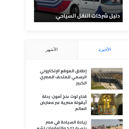
ن
ف
ا
ن
لسياحي
دليل الفنادق المصرية
د
ا
ق
د
ا
ق
ل
و
م
ا
ص
ن
الأخيرة
الأشهر
ر
و
ي
ا
ة
ع
إطلاق الموقع الإلكتروني
ه
الرسمي للمتحف المصري
ا
الكبير
قناع توت عنخ آمون: رحلة
أيقونة مصرية عبر معارض
العالم
زيادة السياحة في مصر
بنسبة 22% والتوقعات تشير