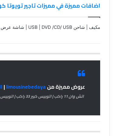
اضافات مميزة في مميزات تاجير تويوتا كورولا 
مكيف | شاحن USB | DVD /CD/ USB | شاشة عرض
عروض مميزة من
limousinebedaya
|
ا