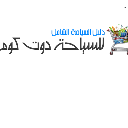
طلباتكم و استفسارتكم ... لو عندك سؤال او استفسار ماتدرددش فى طلب المسا