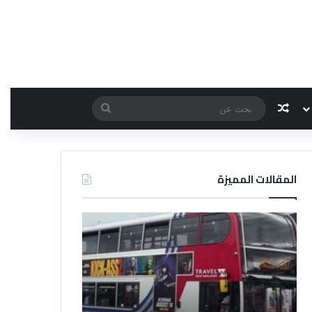
مقال عشوائي
بحث
عن
المقالات المميزة
د
ل
ي
ل
ا
ل
ف