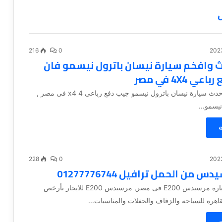
ل
216
0
ث وافخم سيارة نيسان باترول نيسمو فان
ي 4X4 في مصر
تأجير أفخم وأحدث سيارة نيسان باترول نيسمو جيب دفع رباعى 4 x4 فى مصر ,
يسمو...
»
228
0
س من الحمل ترافيل 01277776744
ايجار أفخم سياره مرسيدس E200 فى مصر, مرسيدس E200 للايجار بأرخص
قاهره للسياحه والزفاف والحفلات والمناسبات...