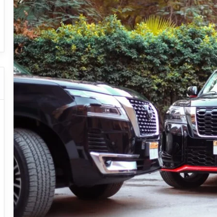
ا
ا
وم – عروض
ت
ت
عروض شركات النقل السياحي
ا
ا
ل
ل
ن
ن
ق
ق
ل
ل
ا
ا
ل
ل
س
س
ي
ي
ا
ا
ح
ح
ي
ي