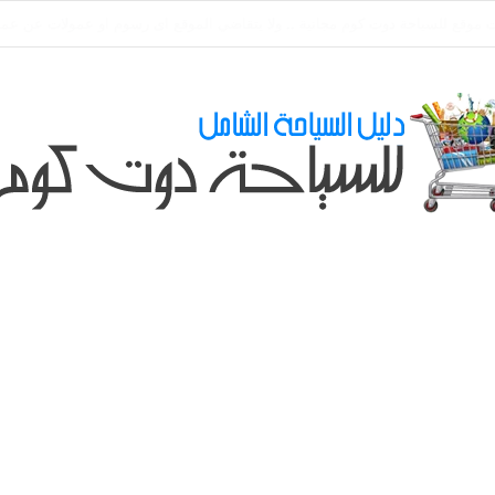
ي طلباتكم و استفسارتكم ... لو عندك سؤال او استفسار ماتدرددش فى طلب الم