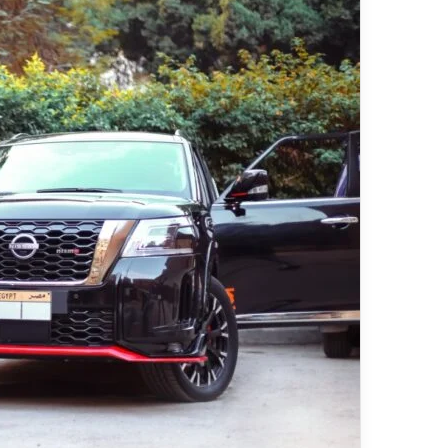
ي
قناة للسياحة دوت ك
ا
الفنادق
ح
ة
د
و
ت
ك
و
م
–
ع
ر
و
ض
ا
ل
ف
ن
ا
د