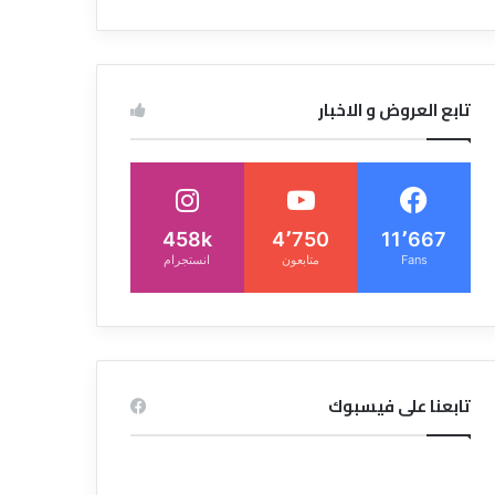
تابع العروض و الاخبار
458k
4٬750
11٬667
Fans
متابعون
انستجرام
تابعنا على فيسبوك