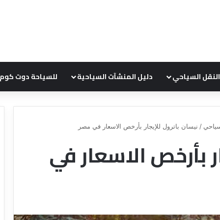
النقل السياحي
دليل المنشآت السياحية
للسياحة دوت كوم
ياحي
/
نيسان باترول للإيجار بأرخص الاسعار في مصر
ر بأرخص الاسعار في
ع
د
ر
ل
و
ي
ض
ل
ش
ش
ر
ر
ك
ك