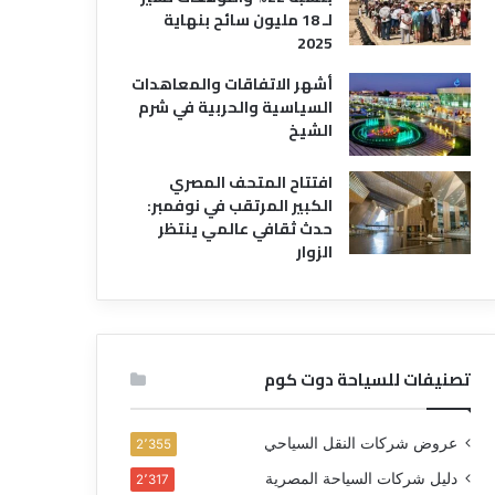
لـ 18 مليون سائح بنهاية
2025
أشهر الاتفاقات والمعاهدات
السياسية والحربية في شرم
الشيخ
افتتاح المتحف المصري
الكبير المرتقب في نوفمبر:
حدث ثقافي عالمي ينتظر
الزوار
تصنيفات للسياحة دوت كوم
عروض شركات النقل السياحي
2٬355
دليل شركات السياحة المصرية
2٬317