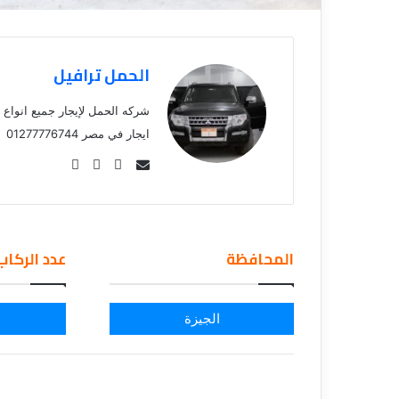
ق
الحمل ترافيل
شركه الحمل لإيجار جميع انواع
ايجار في مصر 01277776744
Se
nd
an
em
المحافظة
عدد الركاب
ail
الجيزة