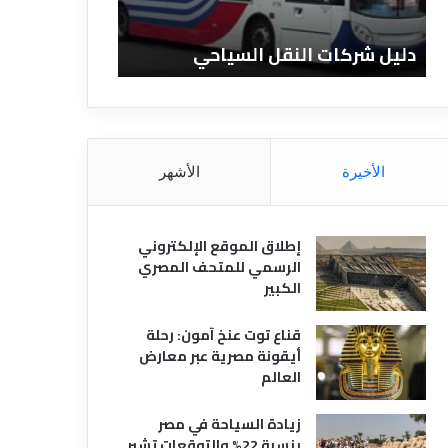
ن
ا
دليل شركات النقل السياحي
دليل الفنادق الم
د
ق
ا
ل
م
ص
الأخيرة
الأشهر
ر
ي
ة
إطلاق الموقع الإلكتروني
الرسمي للمتحف المصري
الكبير
قناع توت عنخ آمون: رحلة
أيقونة مصرية عبر معارض
العالم
زيادة السياحة في مصر
بنسبة 22% والتوقعات تشير