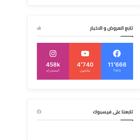
تابع العروض و الاخبار
458k
4٬740
11٬666
Fans
متابعون
انستجرام
تابعنا على فيسبوك