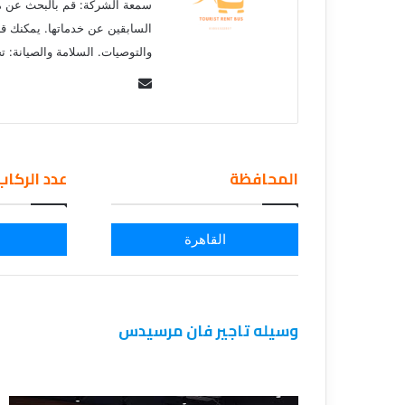
ي
سمعة الشركة: قم بالبحث عن م
قناة للسياحة دو
ا
السابقين عن خدماتها. يمكنك قر
الفنادق
ح
والتوصيات. السلامة والصيانة: 
ة
د
Se
و
nd
ت
an
ك
em
و
المحافظة
عدد الركاب
م
ail
–
ع
ر
القاهرة
و
ض
ا
ل
وسيله تاجير فان مرسيدس
ف
ن
ا
د
ق