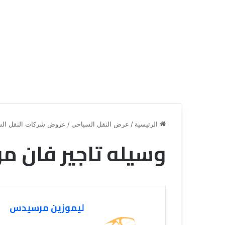
الرئيسية
/
عرض النقل السياحي
/
عروض شركات النقل الس
وسيله تاجير فان 
ق
ن
ا
ة
ل
ليموزين مرسيدس
ل
س