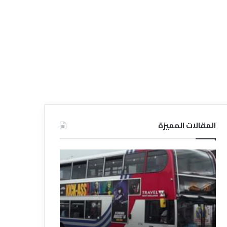
المقالات المميزة
د
د
ل
ل
ي
ي
ل
ل
ش
ا
ر
ل
ك
ف