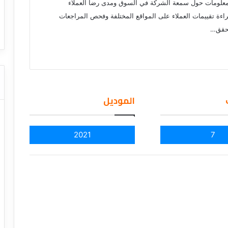
ا
علومات حول سمعة الشركة في السوق ومدى رضا العملاء
ت كوم – عروض
ت
اءة تقييمات العملاء على المواقع المختلفة وفحص المراجعات
عروض شركات النقل السياحي
ا
تحقق…
ل
ن
ق
ل
ا
ل
الموديل
س
ي
ا
ح
2021
7
ي