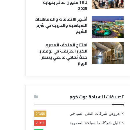
لـ 18 مليون سائح بنهاية
2025
أشهر الاتفاقات والمعاهدات
السياسية والحربية في شرم
الشيخ
افتتاح المتحف المصري
الكبير المرتقب في نوفمبر:
حدث ثقافي عالمي ينتظر
الزوار
تصنيفات للسياحة دوت كوم
عروض شركات النقل السياحي
2٬355
دليل شركات السياحة المصرية
2٬317