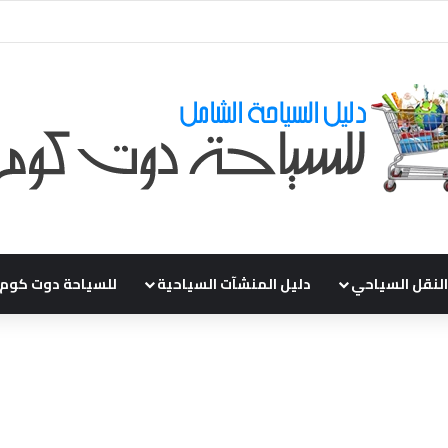
ي طلباتكم و استفسارتكم ... لو عندك سؤال او استفسار ماتدرددش فى طلب الم
النقل السياحي
دليل المنشآت السياحية
للسياحة دوت كوم