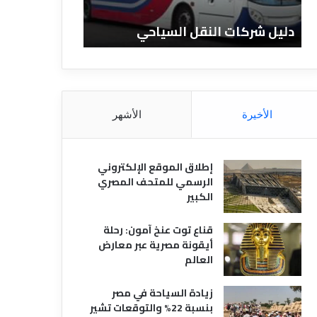
ا
ن
ت
ا
دليل شركات النقل السياحي
دليل الفنادق 
ا
د
ل
ق
ن
ا
ق
ل
ل
م
ا
ص
الأخيرة
الأشهر
ل
ر
س
ي
ي
ة
إطلاق الموقع الإلكتروني
ا
الرسمي للمتحف المصري
ح
الكبير
ي
قناع توت عنخ آمون: رحلة
أيقونة مصرية عبر معارض
العالم
زيادة السياحة في مصر
بنسبة 22% والتوقعات تشير