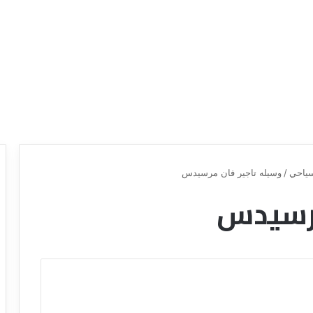
ياحي
/
وسيله تاجير فان مرسيدس
مرسيدس
ع
ر
و
ض
ش
ر
ك