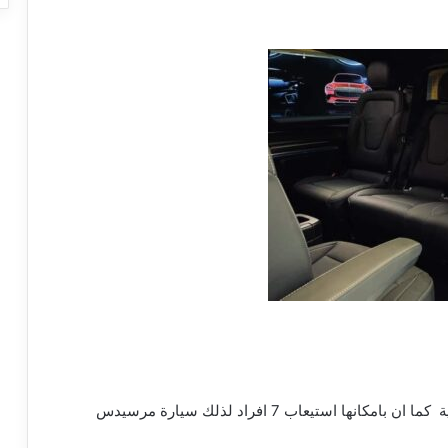
تعتبر سيارات مرسيدس فيانو من السيارات العائلية كما ان بامكانها استيعاب 7 افراد لذلك سيارة مرسيدس