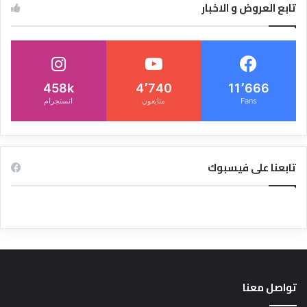
تابع العروض و الاخبار
458k
4٬740
11٬666
Fans
متابعون
انستجرام
تابعنا على فيسبوك
تواصل معنا