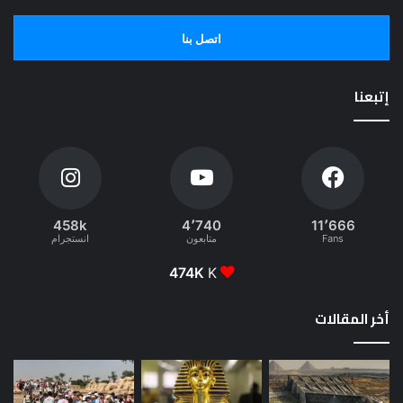
اتصل بنا
إتبعنا
458k
4٬740
11٬666
Fans
متابعون
انستجرام
474K
K
أخر المقالات