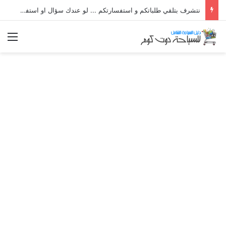
نتشرف بتلقي طلباتكم و استفسارتكم ... لو عندك سؤال او استفسار ماتدرددش فى طلب المساعدة
الق