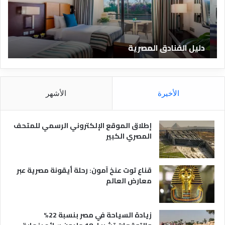
ل
ا
ف
ل
ن
ف
ا
ن
دليل الفنادق المصرية
ت
د
ا
ق
د
ا
ق
ل
و
م
ا
الأخيرة
الأشهر
ص
ن
ر
و
ي
ا
إطلاق الموقع الإلكتروني الرسمي للمتحف
ة
ع
المصري الكبير
ه
ا
قناع توت عنخ آمون: رحلة أيقونة مصرية عبر
معارض العالم
زيادة السياحة في مصر بنسبة 22%