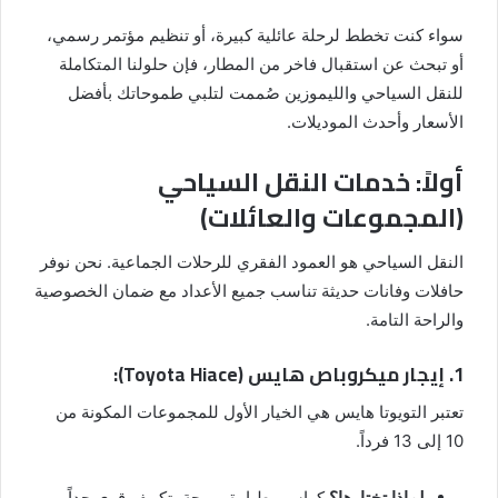
سواء كنت تخطط لرحلة عائلية كبيرة، أو تنظيم مؤتمر رسمي،
أو تبحث عن استقبال فاخر من المطار، فإن حلولنا المتكاملة
للنقل السياحي والليموزين صُممت لتلبي طموحاتك بأفضل
الأسعار وأحدث الموديلات.
أولاً: خدمات النقل السياحي
(المجموعات والعائلات)
النقل السياحي هو العمود الفقري للرحلات الجماعية. نحن نوفر
حافلات وفانات حديثة تناسب جميع الأعداد مع ضمان الخصوصية
والراحة التامة.
1. إيجار ميكروباص هايس (Toyota Hiace):
تعتبر التويوتا هايس هي الخيار الأول للمجموعات المكونة من
10 إلى 13 فرداً.
لماذا تختارها؟
كراسي طيارة مريحة، تكييف قوي جداً