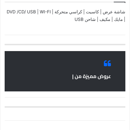
شاشة عرض | كاسيت | كراسي متحركة | DVD /CD/ USB | WI-FI
| مايك | مكيف | شاحن USB
عروض مميزة من |