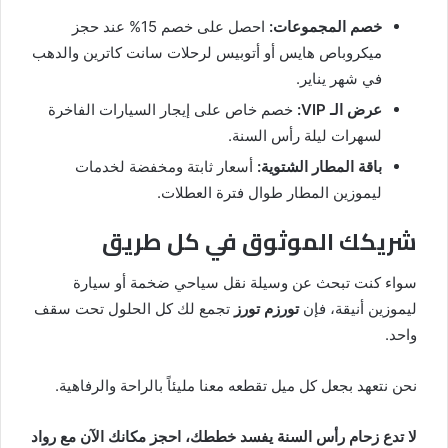
خصم المجموعات:
احصل على خصم 15% عند حجز
ميكروباص هايس أو أتوبيس لرحلات سانت كاترين والدهب
في شهر يناير.
عرض الـ VIP:
خصم خاص على إيجار السيارات الفاخرة
لسهرات ليلة رأس السنة.
باقة المطار الشتوية:
أسعار ثابتة ومخفضة لخدمات
ليموزين المطار طوال فترة العطلات.
شريكك الموثوق في كل طريق
سواء كنت تبحث عن وسيلة نقل سياحي ضخمة أو سيارة
ليموزين أنيقة، فإن
تورزم تورز
تجمع لك كل الحلول تحت سقف
واحد.
نحن نتعهد بجعل كل ميل تقطعه معنا مليئاً بالراحة والرفاهية.
لا تدع زحام رأس السنة يفسد خططك، احجز مكانك الآن مع رواد