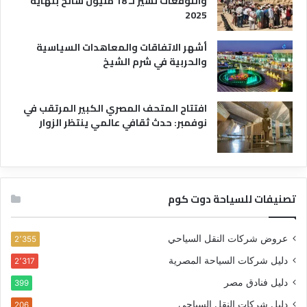
والتوقعات تشير لـ 18 مليون سائح بنهاية
2025
أشهر الاتفاقات والمعاهدات السياسية
والحربية في شرم الشيخ
افتتاح المتحف المصري الكبير المرتقب في
نوفمبر: حدث ثقافي عالمي ينتظر الزوار
تصنيفات للسياحة دوت كوم
عروض شركات النقل السياحي
2٬355
دليل شركات السياحة المصرية
2٬317
دليل فنادق مصر
399
دليل شركات النقل السياحي
206