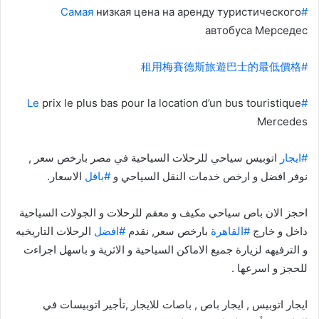
низкая цена на аренду туристического
#Самая
автобуса Мерседес
#租用梅賽德斯旅遊巴士的最低價格
prix le plus bas pour la location d’un bus touristique
#Le
Mercedes
#ايجار
اتوبيس سياحي للرحلات السياحية في مصر بارخص سعر ,
نوفر افضل و ارخص خدمات النقل السياحي و
#باقل
الاسعار.
احجز الان باص سياحي مكيف و معقم للرحلات و الجولات السياحية
داخل و خارج
#القاهرة
بارخص سعر, نقدم
#افضل
الرحلات التاريخيه
و الترفيهه لزيارة جميع الاماكن السياحية و الاثرية و باسهل اجراءت
للحجز و اسرعها .
ايجار اتوبيس , ايجار باص , باصات للايجار ,تأجير اتوبيسات في