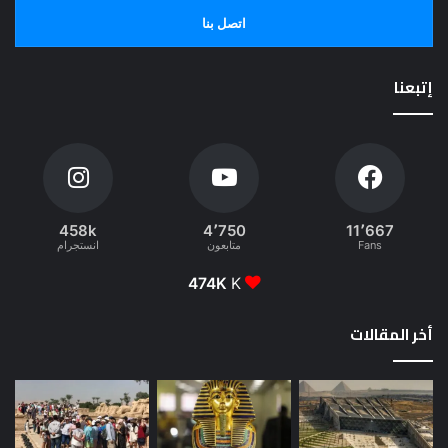
اتصل بنا
إتبعنا
458k
4٬750
11٬667
Fans
متابعون
انستجرام
474K
K
أخر المقالات