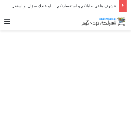
نتشرف بتلقي طلباتكم و استفسارتكم ... لو عندك سؤال او استفسار ماتدرددش فى طلب المساعدة
الق