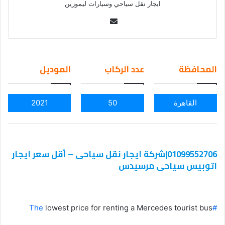
ايجار نقل سياحي وسيارات ليموزين
Se
nd
an
em
المحافظة
عدد الركاب
الموديل
ail
القاهرة
50
2021
01099552706|شركة ايجار نقل سياحى – أقل سعر ايجار
اتوبيس سياحى مرسيدس
lowest price for renting a Mercedes tourist bus
#The