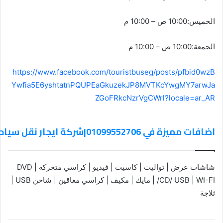
الخميس:10:00 ص – 10:00 م
الجمعة:10:00 ص – 10:00 م
https://www.facebook.com/touristbuseg/posts/pfbid0wzB
Ywfia5E6yshtatnPQUPEaGkuzekJP8MVTKcYwgMY7arwJa
ZGoFRkcNzrVgCWrl?locale=ar_AR
اضافات مميزة في 01099552706|شركة ايجار نقل سياحى – أقل سعر ايجار اتوبيس سياحى مرسيدس
شاشات عرض | تواليت | كاسيت | فيديو | كراسي متحركة | DVD
/CD/ USB | WI-FI | مايك | مكيف | كراسي معاقين | شاحن USB |
ثلاجة