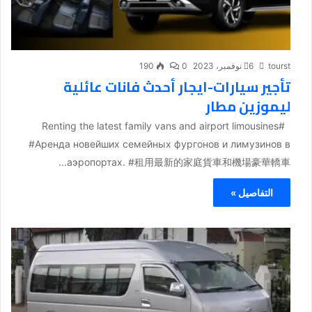
tourst
6 نوفمبر، 2023
0
190
تأجير سيارات-ايجار أحدث فانات عائلية
ليموزين مطار
#Renting the latest family vans and airport limousines
#Аренда новейших семейных фургонов и лимузинов в
аэропортах. #租用最新的家庭貨車和機場豪華轎車...
التفاصيل »