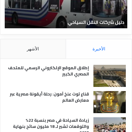
ف
ل
ن
ف
ا
ن
دليل الفنادق المصرية
ت
د
ا
ق
د
ا
ق
ل
و
م
ا
الأخيرة
الأشهر
ص
ن
ر
و
ي
ا
إطلاق الموقع الإلكتروني الرسمي للمتحف
ة
ع
المصري الكبير
ه
ا
قناع توت عنخ آمون: رحلة أيقونة مصرية عبر
معارض العالم
زيادة السياحة في مصر بنسبة 22%
والتوقعات تشير لـ 18 مليون سائح بنهاية