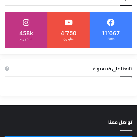
458k
4٬750
11٬667
Fans
متابعون
انستجرام
تابعنا على فيسبوك
تواصل معنا