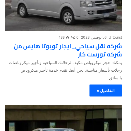
tourst
6 نوفمبر، 2023
0
188
شركه نقل سياحي_ايجار تويوتا هايس من
شركه تورست كار
يمكنك حجز ميكروباص مكيف لرحلاتك السياحية وتأجير ميكروباصات
رحلات بأسعار مناسبة. نحن أيضًا نقدم خدمة تأجير ميكروباص
بالسائق....
التفاصيل »