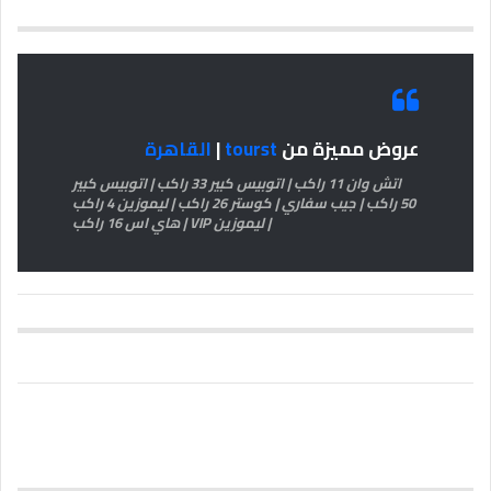
عروض مميزة من
tourst
|
القاهرة
اتش وان 11 راكب | اتوبيس كبير 33 راكب | اتوبيس كبير
50 راكب | جيب سفاري | كوستر 26 راكب | ليموزين 4 راكب
| ليموزين VIP | هاي اس 16 راكب