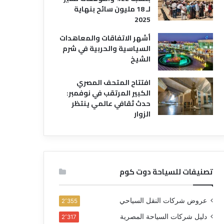
لـ 18 مليون سائح بنهاية
2025
أشهر الاتفاقات والمعاهدات
السياسية والحربية في شرم
الشيخ
افتتاح المتحف المصري
الكبير المرتقب في نوفمبر:
حدث ثقافي عالمي ينتظر
الزوار
تصنيفات للسياحة دوت كوم
عروض شركات النقل السياحي
2٬355
دليل شركات السياحة المصرية
2٬317