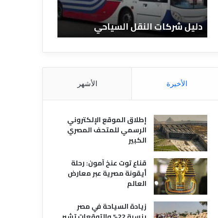
ا
ن
ت
ا
دليل شركات النقل السياحي
دليل الفنادق 
ا
د
ل
ق
ن
ا
ق
ل
ل
م
ا
ص
الأخيرة
الأشهر
ل
ر
س
ي
ي
ة
إطلاق الموقع الإلكتروني
ا
الرسمي للمتحف المصري
ح
الكبير
ي
قناع توت عنخ آمون: رحلة
أيقونة مصرية عبر معارض
العالم
زيادة السياحة في مصر
بنسبة 22% والتوقعات تشير