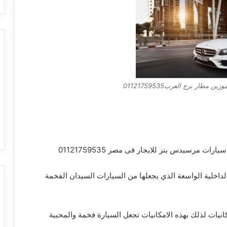
ار برج العرب01121759535
 مرسيدس بنز للايجار فى مصر 01121759535
ارات مرسيدس E200 بمساحتها الداخلية الواسعة الذي يجعلها من السيارات السيدان الفخمة
يات لذلك بهذه الامكانيات تجعل السيارة فخمة والمحببة