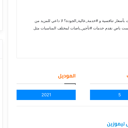
ا
ت كوم – عروض
ت
عروض شركات النقل السياحي
ا
بأسعار تنافسية و #خدمة_عالية_الجودة؟ لا داعي للمزيد من
ل
ن
رست باص نقدم خدمات #تأجير_باصات لمختلف المناسبات مثل
ق
ل
ا
ل
س
ي
ا
الموديل
ح
ي
2021
5