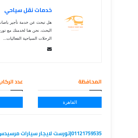
ي
قناة للسياحة دو
خدمات نقل سياحي
ا
الفنادق
ح
هل تبحث عن خدمة تأجير باصات 
ة
د
البحث، نحن هنا لخدمتك مع تو
و
الرحلات السياحية الفعاليات…
ت
Se
ك
و
nd
م
an
–
em
ع
المحافظة
عدد الركاب
ail
ر
و
ض
ا
القاهرة
ل
ف
ن
ا
01121759535|تورست لايجار سيارات مرسيدس ليموزين
د