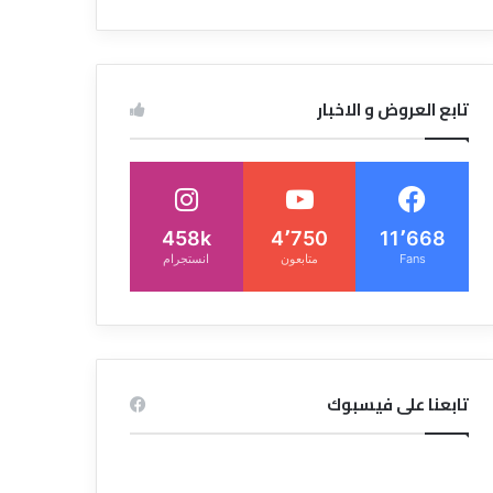
تابع العروض و الاخبار
458k
4٬750
11٬668
Fans
متابعون
انستجرام
تابعنا على فيسبوك