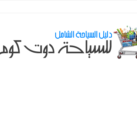
ي طلباتكم و استفسارتكم ... لو عندك سؤال او استفسار ماتدرددش فى طلب الم