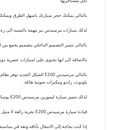
لكل مستأجريها
بالتالى يمكنك حجز سيارتك باسهل الطرق ويمكنك ا
لذلك سيارات مرسيدس بنز مهمة بالنسبه الى رجا
بالتالى تتميز التصميم الداخلي بتصميم يجمع بين الأ
بالاضافة الى انها تحتوى على امتيازات عصرية دون
بلوتوث، راديو ومكبرات صوتية هائلة.
لذلك تتميز سيارة ليموزين مرسيدس E200 بوسائل ترفيهة لإسعادك وإسعاد اطفالك طوال فترة الرحلة.
قيادة سيارة مرسيدس E200 تجربة رائعة لا مثيل لها للاستمتاع بالسياحة فى القاهرة بكل سهولة.
إذا كنت بحاجة إلى الانتقال بأناقة وثقة في منا