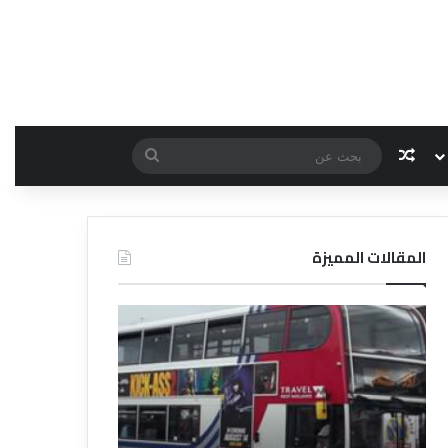
مقال عشوائي
بحث
عن
المقالات المميزة
د
د
ل
ل
ي
ي
ل
ل
ش
ا
ر
ل
ك
ف