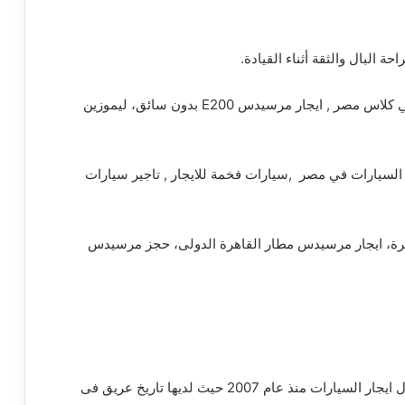
 البال والثقة أثناء القيادة.
استئجار مرسيدس بالسائق في القاهرة , ايجار جي كلاس مصر , ايجار مرسيدس E200 بدون سائق، ليموزين
ر السيارات في مصر ,سيارات فخمة للايجار , تاجير سيارات
خرة، ايجار مرسيدس مطار القاهرة الدولى، حجز مرسيدس
بالتالى شركة تورست من اقدم الشركات فى مجال ايجار السيارات منذ عام 2007 حيث لديها تاريخ عريق فى