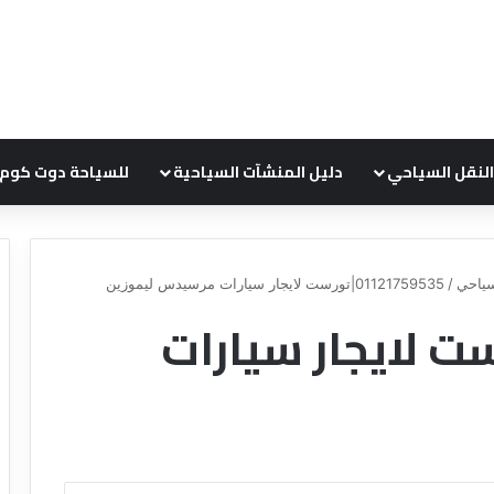
النقل السياحي
دليل المنشآت السياحية
للسياحة دوت كوم
ياحي
/
01121759535|تورست لايجار سيارات مرسيدس ليموزين
0112|تورست لايجار سيارات
ع
ر
و
ض
ش
ر
ك