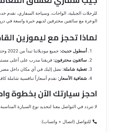
للرحلات الجبلية، الواحات، وسياحة السفاري، نقدم خد
الوعرة مع سائقين محترفين لديهم خبرة واسعة في درو
لماذا تحجز مع ليموزين القا
أسطول حديث:
جميع موديلاتنا تبدأ من 2022 وحتى 2025.
سائقون محترفون:
فريقنا مدرب على أعلى مستوى م
تغطية شاملة:
نصل إليك في أي مكان داخل مصر وعلى مد
شفافية الأسعار:
نقدم أسعاراً تنافسية شاملة كا
احجز سيارتك الآن بخطوة واح
لا تتردد في التواصل معنا لتحديد نوع السيارة المناسبة
للتواصل (اتصال + واتساب):