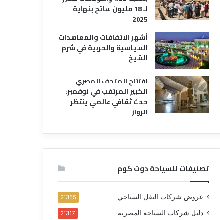
لـ 18 مليون سائح بنهاية
2025
أشهر الاتفاقات والمعاهدات
السياسية والحربية في شرم
الشيخ
افتتاح المتحف المصري
الكبير المرتقب في نوفمبر:
حدث ثقافي عالمي ينتظر
الزوار
تصنيفات للسياحة دوت كوم
عروض شركات النقل السياحي
2٬355
دليل شركات السياحة المصرية
2٬317