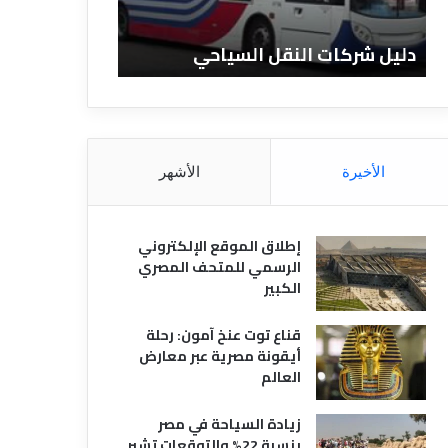
ن
ف
ا
ن
ياحي
دليل الفنادق المصرية
تع
د
ا
ق
د
ا
ق
ل
و
م
ا
ص
ن
الأخيرة
الأشهر
ر
و
ي
ا
ة
ع
إطلاق الموقع الإلكتروني
ه
الرسمي للمتحف المصري
ا
الكبير
قناع توت عنخ آمون: رحلة
أيقونة مصرية عبر معارض
العالم
زيادة السياحة في مصر
بنسبة 22% والتوقعات تشير