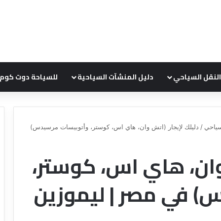
النقل السياحي
دليل المنشآت السياحية
للسياحة دوت كوم
ياحي
/
دليلك لإيجار (اتش وان، هاي اس، كوستر، وأتوبيسات مرسيدس)
وان، هاي اس، كوستر،
د
ل
ي
) في مصر | ليموزين
ل
ش
ر
ك