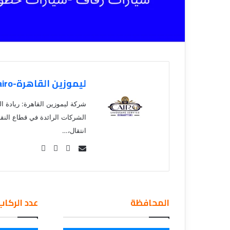
ق
ليموزين القاهرة-Limousine Cairo
شركة ليموزين القاهرة: ريادة ال
الشركات الرائدة في قطاع النق
انتقال،…
Se
nd
an
em
المحافظة
عدد الركاب
ail