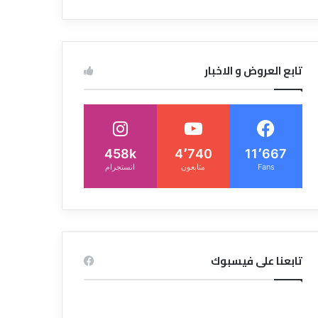
تابع العروض و الاخبار
458k
4٬740
11٬667
Fans
متابعون
انستجرام
تابعنا على فيسبوك