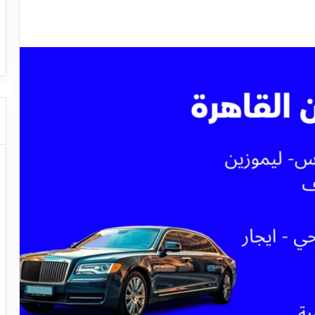
ا
ت
 شركات النقل السياحي
دليل شركات النقل الس
ا
ل
ن
ق
ل
ا
ل
س
ي
ا
ح
ي