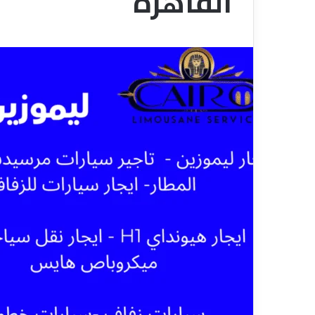
القاهرة
ي
ا
قناة للسياحة دوت كوم – عروض
ا
ت
الفنادق
عروض
ح
ا
ة
ل
د
ن
و
ق
ت
ل
ك
ا
و
ل
م
س
–
ي
ع
ا
ر
ح
و
ي
ض
ا
ل
ف
ن
ا
د