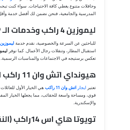
المدرسية والجامعية، فنحن نضمن لك أفضل خدمة وأقل
ليموزين 4 راكب وخدمات الـ VIP
للباحثين عن السرعة والخصوصية، نقدم خدمة
ليموزين 4 راك
استقبال المطار، وتنقلات رجال الأعمال. كما نوفر
ليموزي
تعكس برستيجه في الاجتماعات والمناسبات الرسمية.
هيونداي اتش وان 11 راكب للعائلات
تعتبر
ايجار
اتش وان 11 راكب
هي الخيار الأول للعائلات
قوي، ومساحة واسعة للحقائب، مما يجعلها الخيار المف
والإسكندرية.
تويوتا هاي اس 14راكب (النقل السياحي)