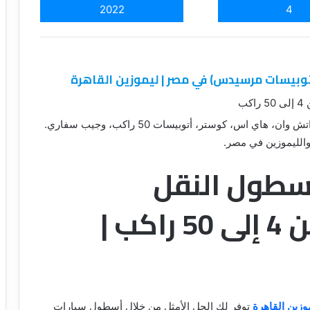
2022
4
توبيسات مرسيدس) في مصر | ليموزين القاهرة
ب
احجز الآن من ليموزين القاهرة 01066877381: اتش وان، هاي اس، كوستر، أتوبيسات 50 راكب، وجيب سفاري.
والليموزين في مصر.
أسطول النقل
السياحي الأضخم من 4 إلى 50 راكب |
وزين القاهرة
توفر لك الحل الأمثل من خلال أسطول سيارات