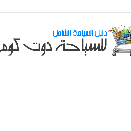
ي طلباتكم و استفسارتكم ... لو عندك سؤال او استفسار ماتدرددش فى طلب الم