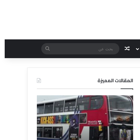
مقال عشوائي
بحث
عن
المقالات المميزة
د
ت
ل
ع
ي
ر
ل
ي
ا
ف
ل
ا
ف
ل