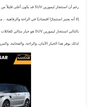
رغم أن استئجار ليموزين SUV قد يكون أغلى قليلاً من استئجار السيارات العادية،
إلا أنه يعتبر استثمارًا اقتصاديًا في الراحة والرفاهية.
بالتالي استئجار ليموزين SUV هو خيار مثالي للعائلات الباحثة عن راحة وفخامة أثناء السفر.
لذلك يوفر هذا الخيار الأمان، والراحة، والفخامة، والمرون