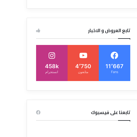
تابع العروض و الاخبار
458k
4٬750
11٬667
Fans
متابعون
انستجرام
تابعنا على فيسبوك