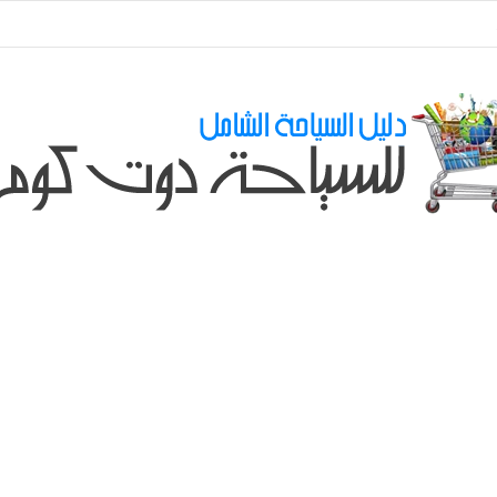
ي طلباتكم و استفسارتكم ... لو عندك سؤال او استفسار ماتدرددش فى طلب الم