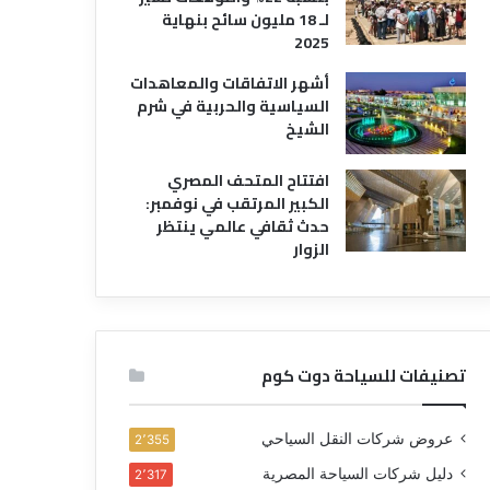
لـ 18 مليون سائح بنهاية
2025
أشهر الاتفاقات والمعاهدات
السياسية والحربية في شرم
الشيخ
افتتاح المتحف المصري
الكبير المرتقب في نوفمبر:
حدث ثقافي عالمي ينتظر
الزوار
تصنيفات للسياحة دوت كوم
عروض شركات النقل السياحي
2٬355
دليل شركات السياحة المصرية
2٬317