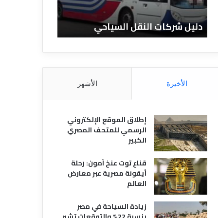
ا
ن
ت
ا
دليل شركات النقل السياحي
دليل الفنادق 
ا
د
ل
ق
ن
ا
ق
ل
ل
م
ا
ص
الأخيرة
الأشهر
ل
ر
س
ي
ي
ة
إطلاق الموقع الإلكتروني
ا
الرسمي للمتحف المصري
ح
الكبير
ي
قناع توت عنخ آمون: رحلة
أيقونة مصرية عبر معارض
العالم
زيادة السياحة في مصر
بنسبة 22% والتوقعات تشير