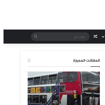
مقال عشوائي
بحث
عن
المقالات المميزة
د
د
ل
ل
ي
ي
ل
ل
ش
ا
ر
ل
ك
ف