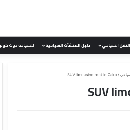
النقل السياحي
دليل المنشآت السياحية
للسياحة دوت كوم
ياحي
/
SUV limousine rent in Cairo
SUV limo
ع
ر
و
ض
ش
ر
ك