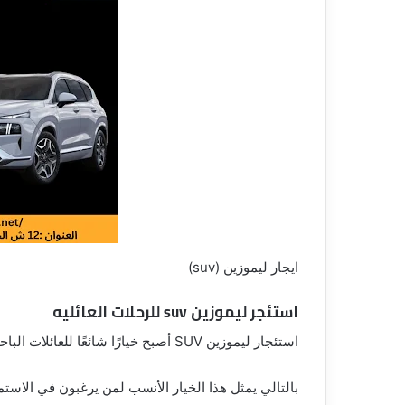
ق
ايجار ليموزين (suv)
استئجر ليموزين suv للرحلات العائليه
استئجار ليموزين SUV أصبح خيارًا شائعًا للعائلات الباحثة عن راحة وفخامة أثناء رحلاتها.
بالتالي يمثل هذا الخيار الأنسب لمن يرغبون في الاستم