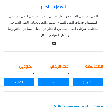
ليموزين نصار
النقل السياحي السياحة والنقل وسائل النقل السياحي النقل السياحي
المستدام خدمات النقل للسياح السفر والنقل وسائل النقل السياحي
المتكاملة شركات النقل السياحي الابتكار في النقل السياحي التكنولوجيا
والنقل السياحي النقل…
Se
nd
an
em
المحافظة
عدد الركاب
الموديل
ail
القاهرة
4
2023
SUV limousine rent in Cairo