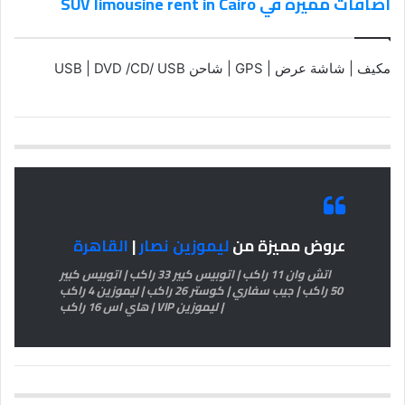
اضافات مميزة في SUV limousine rent in Cairo
مكيف | شاشة عرض | GPS | شاحن USB | DVD /CD/ USB
عروض مميزة من
ليموزين نصار
|
القاهرة
اتش وان 11 راكب | اتوبيس كبير 33 راكب | اتوبيس كبير
50 راكب | جيب سفاري | كوستر 26 راكب | ليموزين 4 راكب
| ليموزين VIP | هاي اس 16 راكب