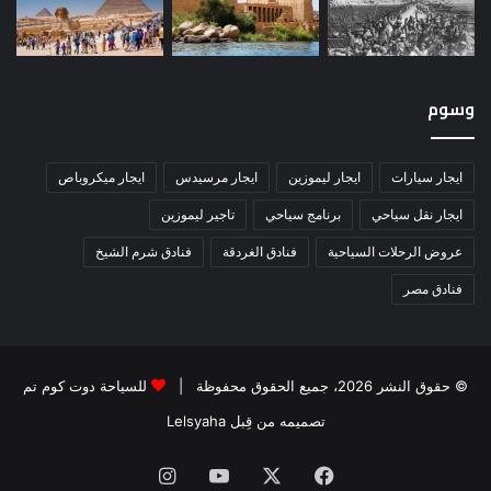
وسوم
ايجار سيارات
ايجار ليموزين
ايجار مرسيدس
ايجار ميكروباص
ايجار نقل سياحي
برنامج سياحي
تاجير ليموزين
عروض الرحلات السياحية
فنادق الغردقة
فنادق شرم الشيخ
فنادق مصر
© حقوق النشر 2026، جميع الحقوق محفوظة |
للسياحة دوت كوم تم
تصميمه من قِبل Lelsyaha
فيسبوك
‫X
‫YouTube
انستقرام