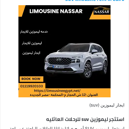
ايجار ليموزين (suv)
استئجر ليموزين suv للرحلات العائليه
استئجار ليموزين SUV أصبح خيارًا شائعًا للعائلات الباحثة عن راحة