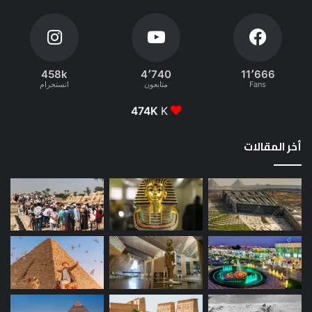
458k
4٬740
11٬666
Fans
متابعون
انستجرام
474K
K
أخر المقالات