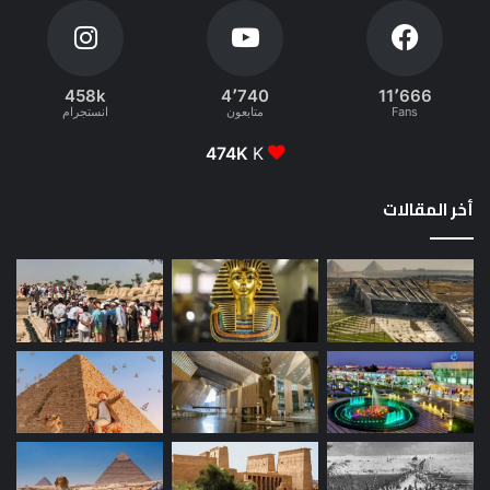
458k
4٬740
11٬666
Fans
متابعون
انستجرام
474K
K
أخر المقالات