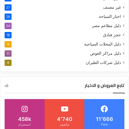
غير مصنف
27
اخبار السياحة
26
دليل مطاعم مصر
24
حجز فنادق
18
دليل المحلات السياحية
15
دليل مراكز الغوص
11
دليل شركات الطيران
6
تابع العروض و الاخبار
458k
4٬740
11٬666
Fans
متابعون
انستجرام