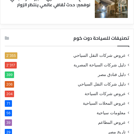
نوفمبر: حدث ثقافي عالمي ينتظر الزوار
تصنيفات للسياحة دوت كوم
عروض شركات النقل السياحي
2٬355
دليل شركات السياحة المصرية
2٬317
دليل فنادق مصر
399
دليل شركات النقل السياحي
206
عروض شركات السياحة
204
عروض المحلات السياحية
71
معلومات سياحية
56
عروض المطاعم
39
تاريخ مصر
29