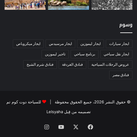
وسوم
ايجار سيارات
ايجار ليموزين
ايجار مرسيدس
ايجار ميكروباص
ايجار نقل سياحي
برنامج سياحي
تاجير ليموزين
عروض الرحلات السياحية
فنادق الغردقة
فنادق شرم الشيخ
فنادق مصر
© حقوق النشر 2026، جميع الحقوق محفوظة |
للسياحة دوت كوم تم
تصميمه من قِبل Lelsyaha
فيسبوك
‫X
‫YouTube
انستقرام