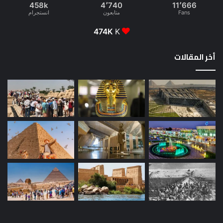
458k
4٬740
11٬666
Fans
متابعون
انستجرام
474K
K
أخر المقالات