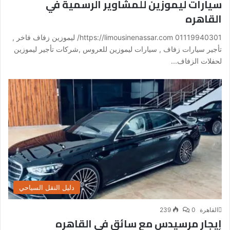
سيارات ليموزين للمشاوير الرسمية في
القاهره
01119940301 https://limousinenassar.com/ ليموزين زفاف فاخر ,
تأجير سيارات زفاف , سيارات ليموزين للعروس ,شركات تأجير ليموزين
لحفلات الزفاف...
دليل النقل السياحي
القاهرة
0
239
إيجار مرسيدس مع سائق في القاهره