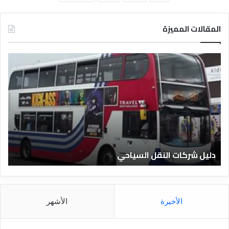
المقالات المميزة
د
ل
ي
ل
ا
ل
ف
ن
ا
دليل الفنادق المصرية
د
ق
ا
ل
م
الأخيرة
الأشهر
ص
ر