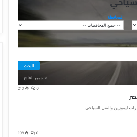
لسياحي
ا
ت كوم – عروض
ت
عروض شركات النقل السياحي
المحافظة
ا
ل
ن
ق
ل
ا
ل
س
ي
ا
ح
ي
210
0
صر
رات ليموزين والنقل السياحي
198
0