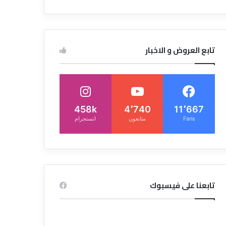
تابع العروض و الاخبار
458k
4٬740
11٬667
Fans
متابعون
انستجرام
تابعنا على فيسبوك