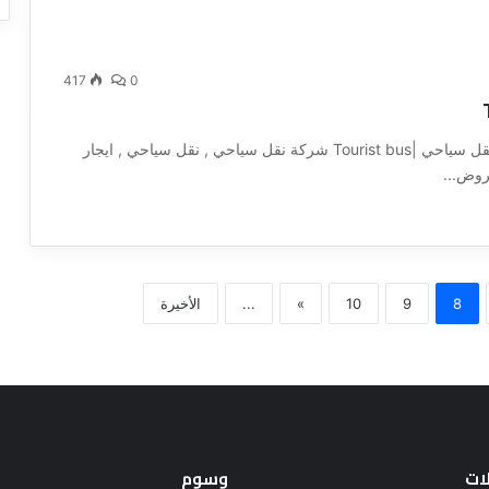
417
0
عروض ايجار النقل سياحي |Tourist bus شركة نقل سياحي , نقل سياحي , ايجار
روض...
8
9
10
»
...
الأخيرة
لات
وسوم