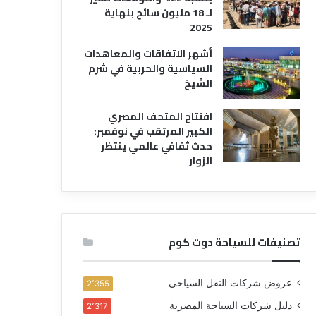
لـ 18 مليون سائح بنهاية
2025
أشهر الاتفاقات والمعاهدات
السياسية والحربية في شرم
الشيخ
افتتاح المتحف المصري
الكبير المرتقب في نوفمبر:
حدث ثقافي عالمي ينتظر
الزوار
تصنيفات للسياحة دوت كوم
عروض شركات النقل السياحي
2٬355
دليل شركات السياحة المصرية
2٬317