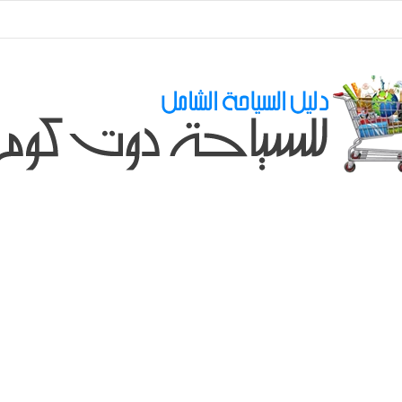
ي طلباتكم و استفسارتكم ... لو عندك سؤال او استفسار ماتدرددش فى طلب الم