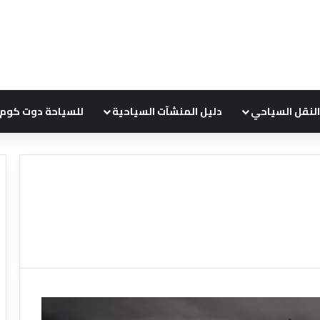
النقل السياحي
دليل المنشآت السياحية
للسياحة دوت كوم
ع
ر
و
ض
ش
ر
ك