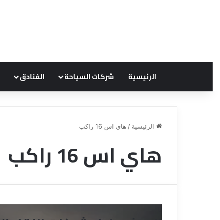
الرئيسية
شركات السياحة
الفنادق
الرئيسية
/
هاي اس 16 راكب
هاي اس 16 راكب
ق
ن
ا
ة
ل
ل
س