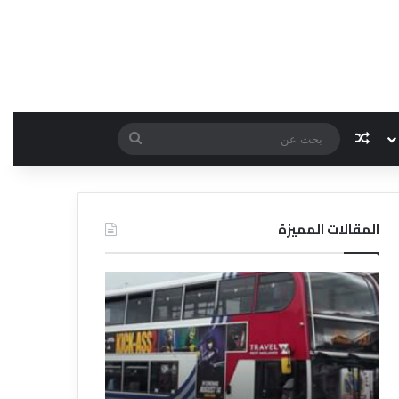
مقال عشوائي
بحث
عن
المقالات المميزة
د
د
ل
ل
ي
ي
ل
ل
ش
ا
ر
ل
ك
ف