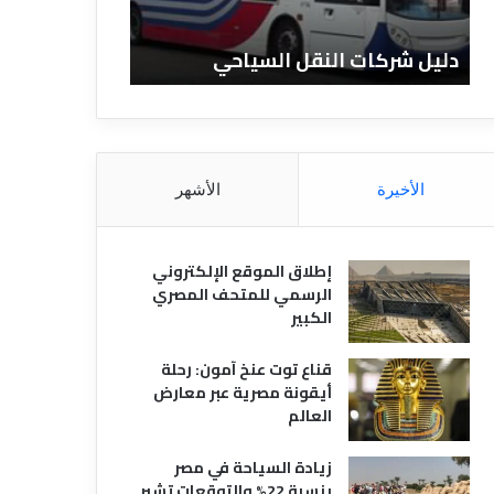
ا
ن
ت
ا
دليل شركات النقل السياحي
دليل الفنادق 
ا
د
ل
ق
ن
ا
ق
ل
ل
م
ا
ص
الأخيرة
الأشهر
ل
ر
س
ي
ي
ة
إطلاق الموقع الإلكتروني
ا
الرسمي للمتحف المصري
ح
الكبير
ي
قناع توت عنخ آمون: رحلة
أيقونة مصرية عبر معارض
العالم
زيادة السياحة في مصر
بنسبة 22% والتوقعات تشير