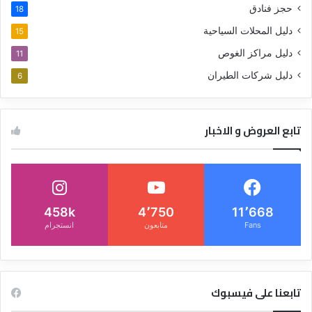
حجز فنادق
18
دليل المحلات السياحية
15
دليل مراكز الغوص
11
دليل شركات الطيران
6
تابع العروض و الاخبار
458k
4٬750
11٬668
Fans
متابعون
انستجرام
تابعنا على فيسبوك