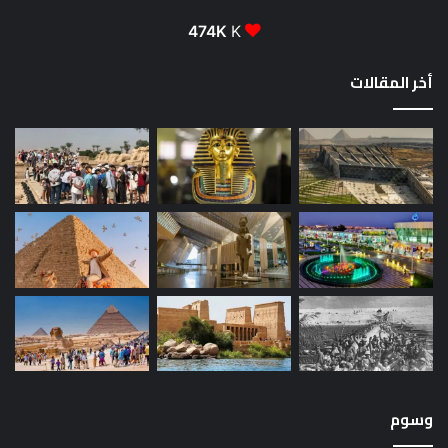
474K
K
أخر المقالات
وسوم