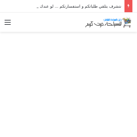
نتشرف بتلقي طلباتكم و استفسارتكم ... لو عندك سؤال او استفسار ماتدرددش فى طلب المساعدة
الق