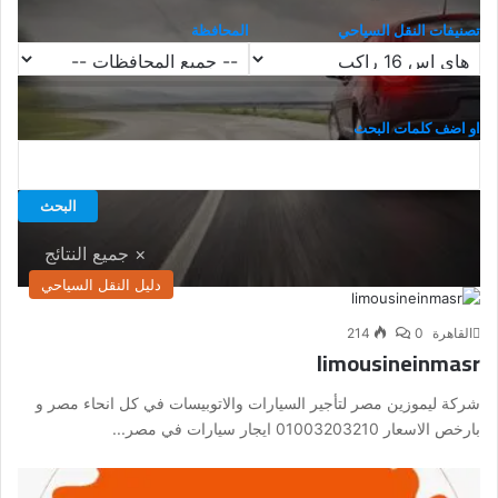
تصنيفات النقل السياحي
المحافظة
او اضف كلمات البحث
دليل النقل السياحي
القاهرة
0
214
limousineinmasr
شركة ليموزين مصر لتأجير السيارات والاتوبيسات في كل انحاء مصر و
بارخص الاسعار 01003203210 ايجار سيارات في مصر...