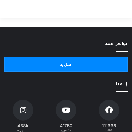
تواصل معنا
اتصل بنا
إتبعنا
458k
4٬750
11٬668
Fans
متابعون
انستجرام