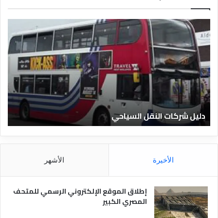
د
ل
ي
ل
ا
ل
ف
ن
ا
دليل الفنادق المصرية
د
ق
ا
ل
م
الأخيرة
الأشهر
ص
ر
ي
إطلاق الموقع الإلكتروني الرسمي للمتحف
ة
المصري الكبير