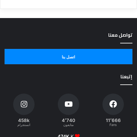
تواصل معنا
اتصل بنا
إتبعنا
458k
4٬740
11٬666
Fans
متابعون
انستجرام
474K
K