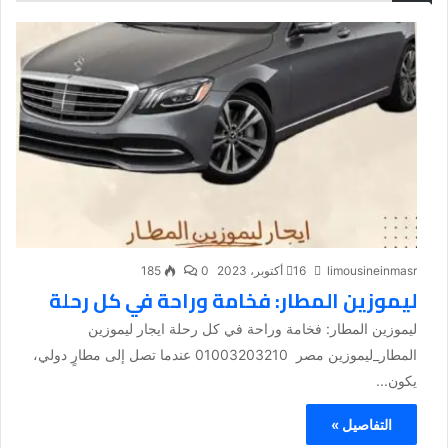
limousineinmasr
16 أكتوبر، 2023
0
185
ليموزين المطار: فخامة وراحة في كل رحلة
ليموزين المطار: فخامة وراحة في كل رحلة ايجار ليموزين
المطار_ليموزين مصر 01003203210 عندما تصل إلى مطارٍ دولي،
يكون...
التفاصيل »