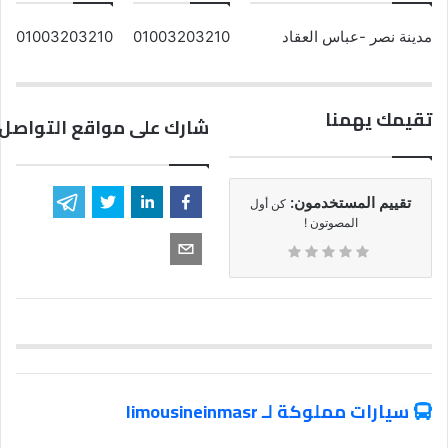
مدينة نصر -عباس العقاد
01003203210
01003203210
تقيمك يهمنا
شارك على مواقع التواصل 
تقييم المستخدمون:
كن أول
المصوتون !
سيارات مملوكة لـ limousineinmasr