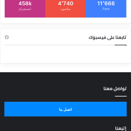
458k
4٬740
11٬666
Fans
متابعون
انستجرام
تابعنا على فيسبوك
تواصل معنا
اتصل بنا
إتبعنا