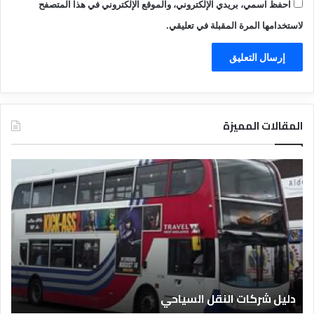
احفظ اسمي، بريدي الإلكتروني، والموقع الإلكتروني في هذا المتصفح
لاستخدامها المرة المقبلة في تعليقي.
المقالات المميزة
د
د
ل
ل
ي
ي
ل
ل
ش
ا
ر
ل
ك
ف
ا
ن
ت
ا
دليل شركات النقل السياحي
د
ا
د
ل
ق