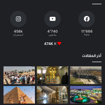
458k
4٬740
11٬666
Fans
متابعون
انستجرام
474K
K
أخر المقالات