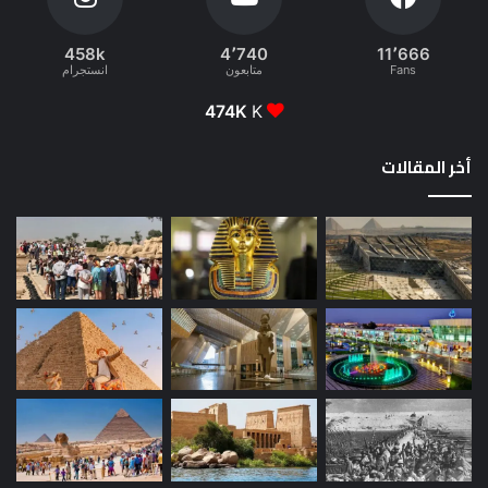
458k
4٬740
11٬666
Fans
متابعون
انستجرام
474K
K
أخر المقالات