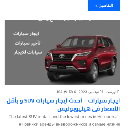
التفاصيل »
تورست
1 نوفمبر، 2023
0
194
ايجار سيارات – أحدث ايجار سيارات SUV و بأقل
الأسعار فى هيليوبوليس
#The latest SUV rentals and the lowest prices in Heliopolis
#Новинки аренды внедорожников и самые низкие