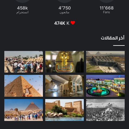
458k
4٬750
11٬668
Fans
متابعون
انستجرام
474K
K
أخر المقالات