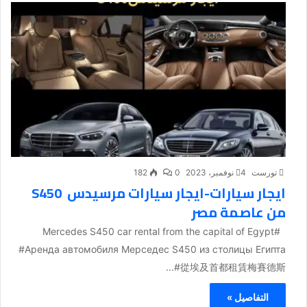
تورست
4 نوفمبر، 2023
0
182
ايجار سيارات-ايجار سيارات مرسيدس S450
من عاصمة مصر
#Mercedes S450 car rental from the capital of Egypt
#Аренда автомобиля Мерседес S450 из столицы Египта
#從埃及首都租賃梅賽德斯...
التفاصيل »