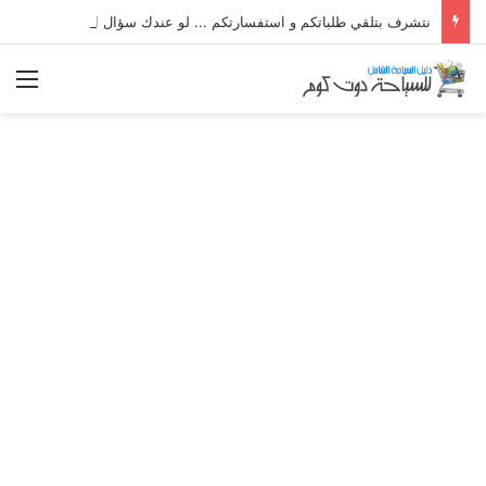
نتشرف بتلقي طلباتكم و استفسارتكم ... لو عندك سؤال او استفسار ماتدرددش فى طلب المساعدة
الق