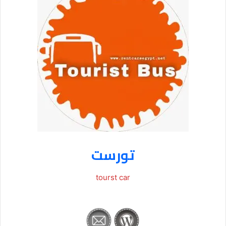
تورست
tourst car