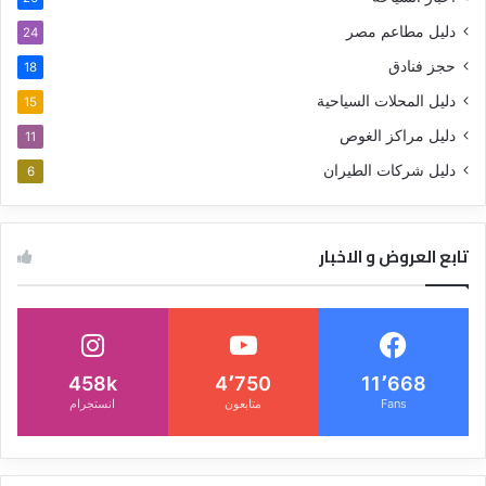
دليل مطاعم مصر
24
حجز فنادق
18
دليل المحلات السياحية
15
دليل مراكز الغوص
11
دليل شركات الطيران
6
تابع العروض و الاخبار
458k
4٬750
11٬668
Fans
متابعون
انستجرام