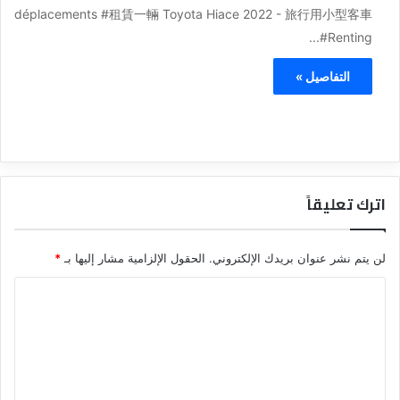
déplacements #租賃一輛 Toyota Hiace 2022 - 旅行用小型客車
#Renting...
التفاصيل »
اترك تعليقاً
لن يتم نشر عنوان بريدك الإلكتروني.
الحقول الإلزامية مشار إليها بـ
*
ا
ل
ت
ع
ل