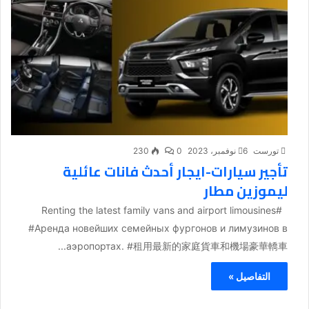
تورست
6 نوفمبر، 2023
0
230
تأجير سيارات-ايجار أحدث فانات عائلية
ليموزين مطار
#Renting the latest family vans and airport limousines
#Аренда новейших семейных фургонов и лимузинов в
аэропортах. #租用最新的家庭貨車和機場豪華轎車...
التفاصيل »