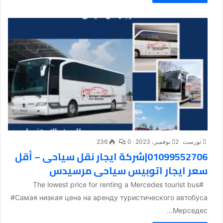
تورست
2 نوفمبر، 2023
0
236
01099552706|شركة ايجار نقل سياحى – أقل
سعر ايجار اتوبيس سياحى مرسيدس
#The lowest price for renting a Mercedes tourist bus
#Самая низкая цена на аренду туристического автобуса
Мерседес...