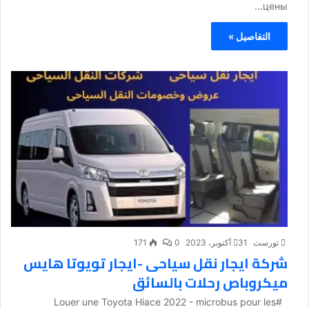
цены...
التفاصيل »
تورست
31 أكتوبر، 2023
0
171
شركة ايجار نقل سياحى -ايجار تويوتا هايس
ميكروباص رحلات بالسائق
#Louer une Toyota Hiace 2022 - microbus pour les