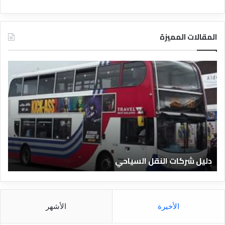
المقالات المميزة
د
ل
ي
ل
ا
ل
ف
ن
ا
دليل الفنادق المصرية
د
ق
ا
ل
م
الأخيرة
الأشهر
ص
ر