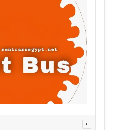
ي
قناة للسياحة دو
ا
الفنادق
ح
ة
د
و
ت
ك
و
م
–
ع
ر
و
ض
ا
ل
ف
ن
ا
د