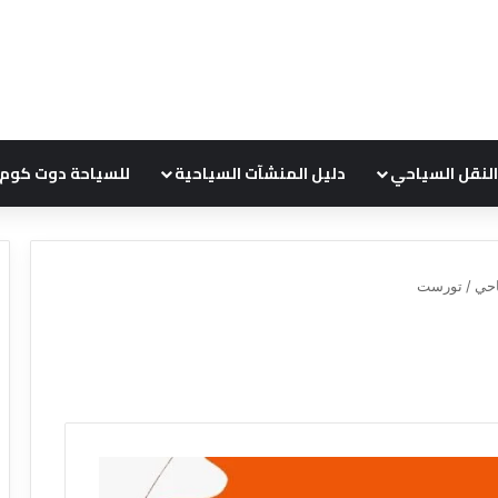
النقل السياحي
دليل المنشآت السياحية
للسياحة دوت كوم
احي
/
تورست
ع
ر
و
ض
ش
ر
ك