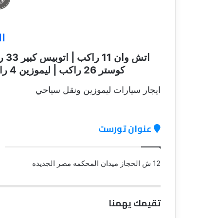
ا
كوستر 26 راكب | ليموزين 4 راكب | ليموزين VIP | هاي اس 16 راكب
ايجار سيارات ليموزين ونقل سياحي
عنوان تورست
12 ش الحجاز ميدان المحكمه مصر الجديده
تقيمك يهمنا