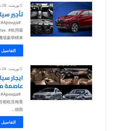
تورست
6 نوفمبر، 2023
تأجير سيا
es #Аренда
ртах. #租用最
豪華轎車...
التفاصيل 
تورست
4 نوفمبر، 2023
عاصمة 
pt #Аренда
從埃及首都租賃梅賽
德斯...
التفاصيل 