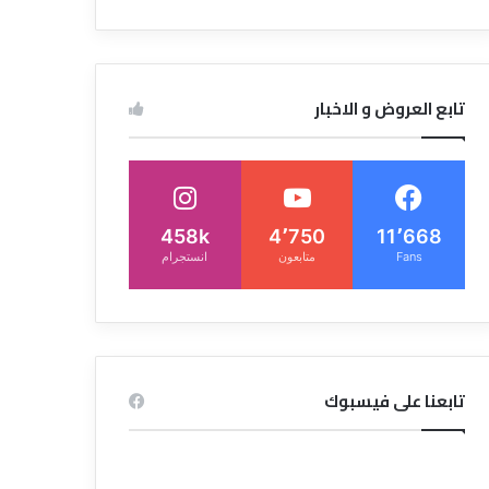
تابع العروض و الاخبار
458k
4٬750
11٬668
Fans
متابعون
انستجرام
تابعنا على فيسبوك