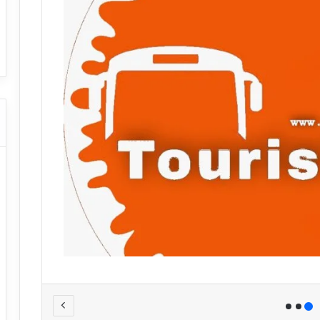
ا
ت كوم – عروض
ت
عروض شركات النقل السياحي
ا
ل
ن
ق
ل
ا
ل
س
ي
ا
ح
ي