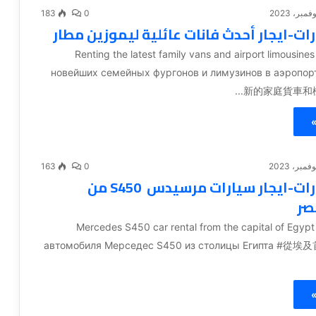
183
0
رات-ايجار أحدث فانات عائلية ليموزين مطار
#Renting the latest family vans and airport limousin
новейших семейных фургонов и лимузинов в аэропо
新的家庭貨車和機場
»
163
0
ايجار سيارات-ايجار سيارات مرسيدس S450 من
مصر
#Mercedes S450 car rental from the capital of Egy
автомобиля Мерседес S450 из столицы Египта #
»