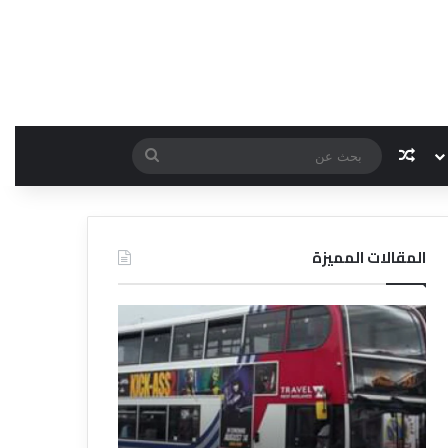
مقال عشوائي
بحث
عن
المقالات المميزة
د
د
ل
ل
ي
ي
ل
ل
ش
ا
ر
ل
ك
ف