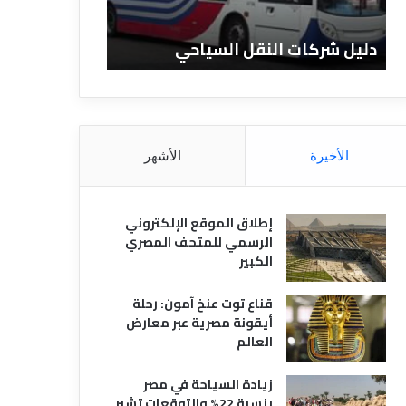
ا
ن
ت
ا
دليل شركات النقل السياحي
دليل الفنادق 
ا
د
ل
ق
ن
ا
ق
ل
ل
م
ا
ص
الأخيرة
الأشهر
ل
ر
س
ي
ي
ة
إطلاق الموقع الإلكتروني
ا
الرسمي للمتحف المصري
ح
الكبير
ي
قناع توت عنخ آمون: رحلة
أيقونة مصرية عبر معارض
العالم
زيادة السياحة في مصر
بنسبة 22% والتوقعات تشير