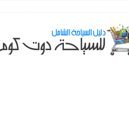
ي طلباتكم و استفسارتكم ... لو عندك سؤال او استفسار ماتدرددش فى طلب الم