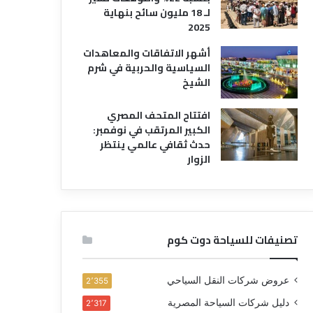
لـ 18 مليون سائح بنهاية
2025
أشهر الاتفاقات والمعاهدات
السياسية والحربية في شرم
الشيخ
افتتاح المتحف المصري
الكبير المرتقب في نوفمبر:
حدث ثقافي عالمي ينتظر
الزوار
تصنيفات للسياحة دوت كوم
عروض شركات النقل السياحي
2٬355
دليل شركات السياحة المصرية
2٬317