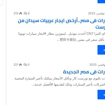
210
0
رات فى مصر..أرخص ايجار عربيات سيدان من
رست
#ايجار هيونداى النترا CN7 أحدث موديل ..ليموزين مطار #ايجار سيارات تويوتا
قل سعر فى مصر..豐田卡羅拉...
»
221
0
رات فى مصر الجديدة
 باليوم مع تورست كار وبأقل الأسعار يمكنك تأجير السيارة المحببة
ركات تأجير السيارات وذلك لتقديمها #أفضل خدمة...
»