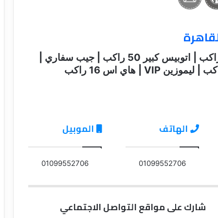
لقاهرة
اتش وان 11 راكب | اتوبيس كبير 33 راكب | اتوبيس كبير 50 راكب | جيب سفاري |
الهاتف
الموبيل
01099552706
01099552706
شارك على مواقع التواصل الاجتماعي