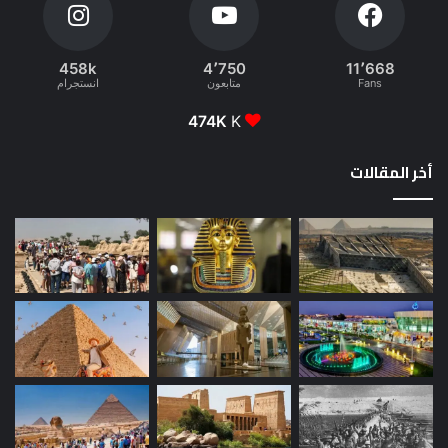
458k
4٬750
11٬668
Fans
متابعون
انستجرام
474K
K
أخر المقالات