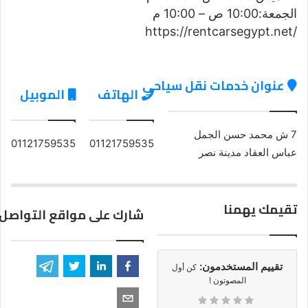
الجمعة:10:00 ص – 10:00 م
https://rentcarsegypt.net/
عنوان خدمات نقل سياحي
الهاتف
الموبيل
7 ش محمد حسن الجمل
01121759535
01121759535
عباس العقاد مدينة نصر
تقيمك يهمنا
شارك على مواقع التواصل 
تقييم المستخدمون:
كن أول
المصوتون !