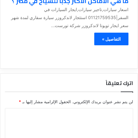
ما هي الاماكن الاكثر جذبا للسياح في مصر ؟
اسعار سيارات,تاجير سيارات,ايجار السيارات في
السفر|01121759535 استئجار لاندكروزر سيارة سفاري لمدة شهر
سعر ايجار تويوتا لاندكروزر شركة تورست...
التفاصيل »
اترك تعليقاً
لن يتم نشر عنوان بريدك الإلكتروني.
الحقول الإلزامية مشار إليها بـ
*
ا
ل
ت