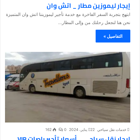
إيجار ليموزين مطار _ اتش وان
ابتهج بتجربة السفر الفاخرة مع خدمة تأجير ليموزيننا اتش وان المتميزة
نحن هنا لنجعل رحلتك من وإلى المطار...
التفاصيل »
خدمات نقل سياحي
22 يناير، 2024
0
162
ايجار نقل سياحي _ أسعار تأجير باصات VIP