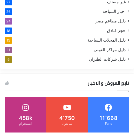
غير مصنف
27
اخبار السياحة
26
دليل مطاعم مصر
24
حجز فنادق
18
دليل المحلات السياحية
15
دليل مراكز الغوص
11
دليل شركات الطيران
6
تابع العروض و الاخبار
458k
4٬750
11٬668
Fans
متابعون
انستجرام