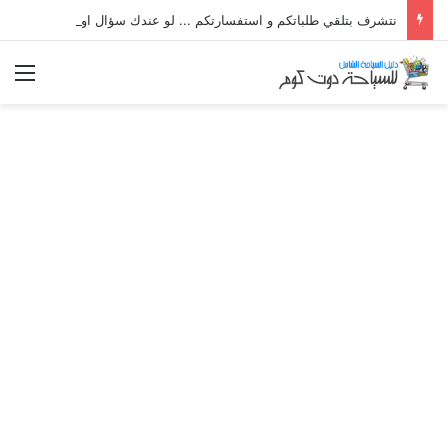
نتشرف بتلقي طلباتكم و استفسارتكم ... لو عندك سؤال او استفسار ماتدرددش فى طلب المساعدة
الق