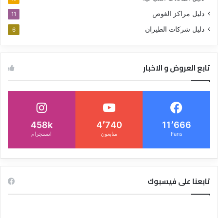
دليل مراكز الغوص
11
دليل شركات الطيران
6
تابع العروض و الاخبار
458k
4٬740
11٬666
Fans
متابعون
انستجرام
تابعنا على فيسبوك