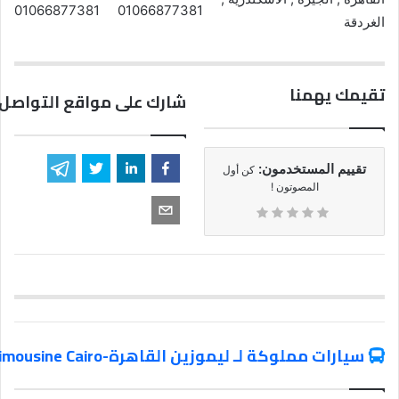
01066877381
01066877381
الغردقة
تقيمك يهمنا
شارك على مواقع التواصل 
تقييم المستخدمون:
كن أول
المصوتون !
سيارات مملوكة لـ ليموزين القاهرة-Limousine Cairo