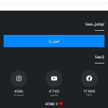
تواصل معنا
اتصل بنا
إتبعنا
458k
4٬740
11٬666
Fans
متابعون
انستجرام
474K
K