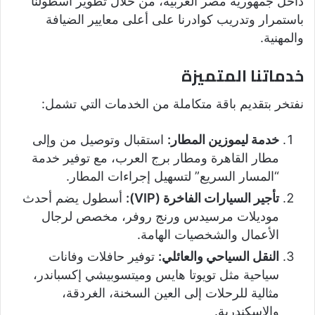
داخل جمهورية مصر العربية، من خلال تطوير أسطولنا
باستمرار وتدريب كوادرنا على أعلى معايير الضيافة
والمهنية.
خدماتنا المتميزة
نفتخر بتقديم باقة متكاملة من الخدمات التي تشمل:
خدمة ليموزين المطار:
استقبال وتوصيل من وإلى
مطار القاهرة ومطار برج العرب، مع توفير خدمة
“المسار السريع” لتسهيل إجراءات المطار.
تأجير السيارات الفاخرة (VIP):
أسطول يضم أحدث
موديلات مرسيدس ورنج روفر، مخصص لرجال
الأعمال والشخصيات الهامة.
النقل السياحي والعائلي:
توفير حافلات وفانات
سياحية مثل تويوتا هايس وميتسوبيشي إكسباندر،
مثالية للرحلات إلى العين السخنة، الغردقة،
والإسكندرية.