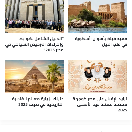
م
ز
ص
ا
ر
ل
ي
غ
ة
و
ص
معبد فيلة بأسوان: أسطورة
“الدليل الشامل لضوابط
و
في قلب النيل
وإجراءات الترخيص السياحي في
ا
مصر 2025”
ل
ا
ن
ش
ط
ة
ا
ل
تزايد الإقبال على مصر كوجهة
دليلك لزيارة معالم القاهرة
مفضلة لعطلة عيد الأضحى
التاريخية في صيف 2025
ب
2025
ح
ر
ي
ة