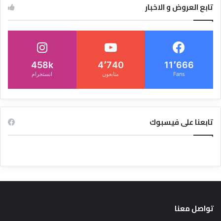
تابع العروض و الاخبار
458k
4٬740
11٬666
Fans
متابعون
انستجرام
تابعنا على فيسبوك
تواصل معنا