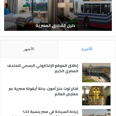
ل
ا
ف
ل
ن
ف
ا
ن
دليل الفنادق المصرية
ت
د
ا
ق
د
ا
ق
ل
و
م
ا
الأخيرة
الأشهر
ص
ن
ر
و
ي
ا
إطلاق الموقع الإلكتروني الرسمي للمتحف
ة
ع
المصري الكبير
ه
ا
قناع توت عنخ آمون: رحلة أيقونة مصرية عبر
معارض العالم
زيادة السياحة في مصر بنسبة 22%