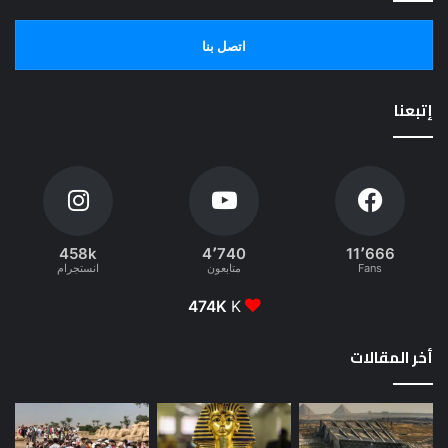
اتصل بنا
إتبعنا
458k
4٬740
11٬666
Fans
متابعون
انستجرام
474K
K
أخر المقالات