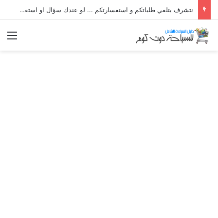
نتشرف بتلقي طلباتكم و استفسارتكم ... لو عندك سؤال او استفسار ماتدرددش فى طلب المساعدة
الق