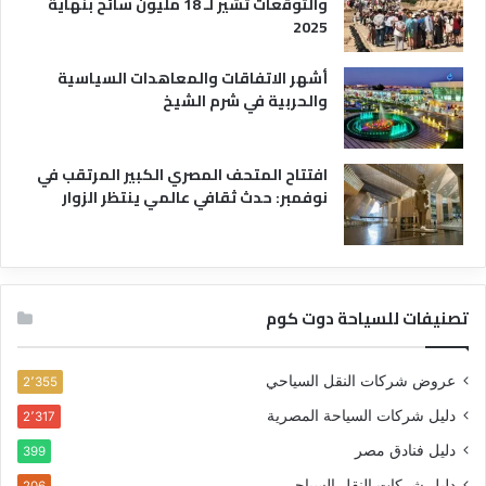
والتوقعات تشير لـ 18 مليون سائح بنهاية
2025
أشهر الاتفاقات والمعاهدات السياسية
والحربية في شرم الشيخ
افتتاح المتحف المصري الكبير المرتقب في
نوفمبر: حدث ثقافي عالمي ينتظر الزوار
تصنيفات للسياحة دوت كوم
عروض شركات النقل السياحي
2٬355
دليل شركات السياحة المصرية
2٬317
دليل فنادق مصر
399
دليل شركات النقل السياحي
206