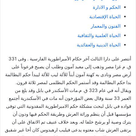
الحكم و الادارة
الحياة الإقتصادية
الفنون والمعمار
الحياة العلمية والثقافية
الحياة الدينية والعقائدية
أنتصر على دارا الثالث آخر حكام الأمبراطورية الفارسية . وفى 331
ق. م غزا مصر وذهب إلى معبد آمون وطلب أن يصبح فرعوناً على
أرض مصر ونادى به كهنة آمون أبناً للألة ليب للألة ليبدأ حكم البطالمة
بدا حكم البطالمة وقد أستمر الحكم البطلمى لمصر ثلاثة قرون.
ويقال أنه في عام 323 ق. م.مات الأسكندر في بابل وقد بلغ من
العمر 33 سنة وقال بعض المؤرخون أنه مات في الأسكندرية أجتمع
قواده في بابل لبحث مشكلة حكم الامبراطورية المقدونية التي توفى
مؤسسها قبل أن ينظم وراثة العرش وطريقة الحكم فيها ودون أن
يترك وصية أو يرشح خلفا له. وبعد خلاف عنيف تم الاتفاق على أن
يرتقى العرش شاب معتوه يدعى فيليب ارهيدوس كان أخا غير شقيق