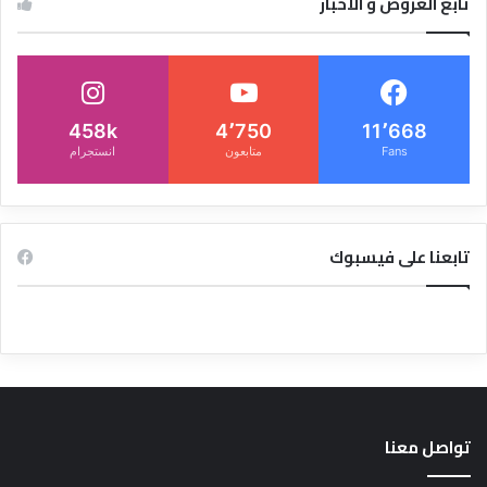
تابع العروض و الاخبار
458k
4٬750
11٬668
Fans
متابعون
انستجرام
تابعنا على فيسبوك
تواصل معنا