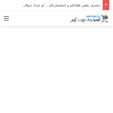
نتشرف بتلقي طلباتكم و استفسارتكم ... لو عندك سؤال او استفسار ماتدرددش فى طلب المساعدة
الق