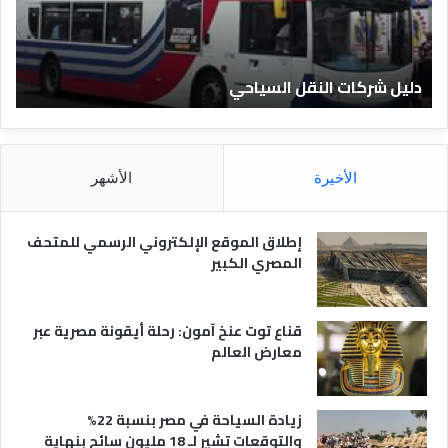
ر
ل
ك
ف
ا
ن
ت
ا
دليل شركات النقل السياحي
د
ا
د
ل
ق
ن
ا
ق
ل
ل
م
الأخيرة
الأشهر
ا
ص
ل
ر
س
ي
إطلاق الموقع الإلكتروني الرسمي للمتحف
ي
ة
المصري الكبير
ا
ح
ي
قناع توت عنخ آمون: رحلة أيقونة مصرية عبر
معارض العالم
زيادة السياحة في مصر بنسبة 22%
والتوقعات تشير لـ 18 مليون سائح بنهاية