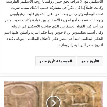
للاسكندر. مع الاعتراف بحق جنين روكسانا زوجة الاسكندر الفارسية
وكانت حاملاً إذا كان ذكراً في مشاركة فيليب المُلك بمثابة شريك
تحت الوصاية وتولى من بعده أخوه غير الشقيق فليت ارهيوايوس
ويهمنا أنه قسمت أمبراطورية الأسكندر بين قوادة وكانت نصيب مصر
من أحد كبار القواد العسكريين الذي صاحب الأسكندر في غزواته
وكان أسمة بطليموس بن لا جوس وبدأ حكم أسرته وأطلق عليها اسم
الحكم البطلمى ليبدأ في مصر حكم الأحتلال البطلمى اليونانى كبدء
لتاريخ مصر اليونانية والرومانية.
تاريخ مصر
موسوعة تاريخ مصر
ت
ا
ر
ي
خ