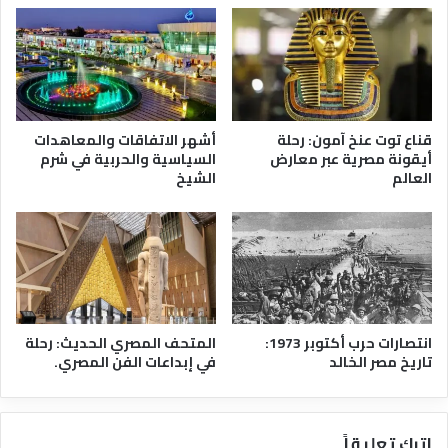
ة
خ
ث
ل
ا
ف
ن
ا
ي
ء
ة
ا
ل
قناع توت عنخ آمون: رحلة
أشهر الاتفاقات والمعاهدات
ر
أيقونة مصرية عبر معارض
السياسية والحربية في شرم
ا
العالم
الشيخ
ش
د
ي
ن
ب
م
ص
ر
انتصارات حرب أكتوبر 1973:
المتحف المصري الحديث: رحلة
تاريخ مصر الخالد
في إبداعات الفن المصري.
اترك تعليقاً