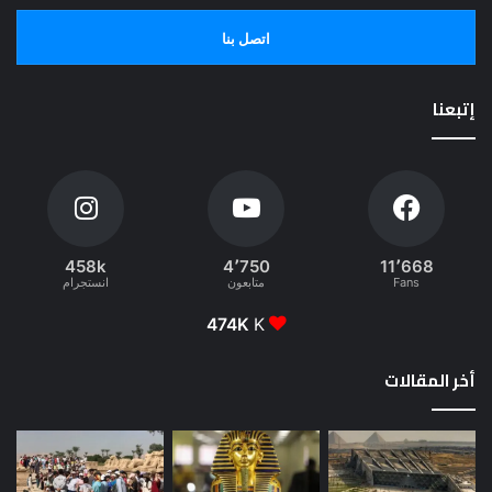
اتصل بنا
إتبعنا
458k
4٬750
11٬668
Fans
متابعون
انستجرام
474K
K
أخر المقالات