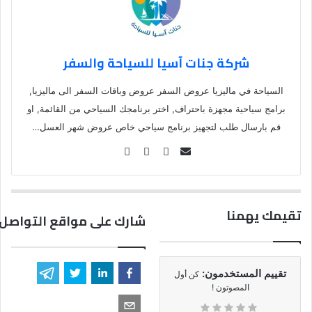
شركة جنات آسيا للسياحة والسفر
السياحة في ماليزيا عروض السفر عروض وباقات السفر الى ماليزيا,
برامج سياحية مجهزة باحتراف, اختر برنامجك السياحي من القائمة, او
قم بارسال طلب لتجهيز برنامج سياحي خاص عروض شهر العسل…
Se
nd
an
em
تقيمك يهمنا
شارك على مواقع التواصل 
ail
تقييم المستخدمون:
كن أول
المصوتون !