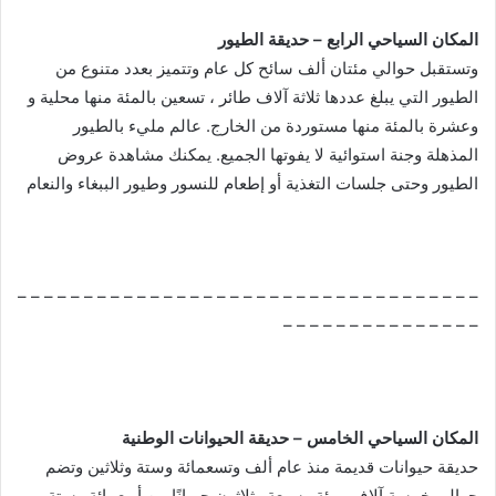
المكان السياحي الرابع – حديقة الطيور
وتستقبل حوالي مئتان ألف سائح كل عام وتتميز بعدد متنوع من
الطيور التي يبلغ عددها ثلاثة آلاف طائر ، تسعين بالمئة منها محلية و
وعشرة بالمئة منها مستوردة من الخارج. عالم مليء بالطيور
المذهلة وجنة استوائية لا يفوتها الجميع. يمكنك مشاهدة عروض
الطيور وحتى جلسات التغذية أو إطعام للنسور وطيور الببغاء والنعام
– – – – – – – – – – – – – – – – – – – – – – – – – – – – – – – – – – –
– – – – – – – – – – – – – – –
المكان السياحي الخامس – حديقة الحيوانات الوطنية
حديقة حيوانات قديمة منذ عام ألف وتسعمائة وستة وثلاثين وتضم
حوالي خمسة آلاف ومئة وسبعة وثلاثون حيوانًا من أربعمائة وستة