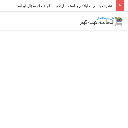
نتشرف بتلقي طلباتكم و استفسارتكم ... لو عندك سؤال او استفسار ماتدرددش فى طلب المساعدة
الق