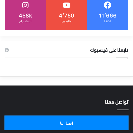
458k
4٬750
11٬666
Fans
متابعون
انستجرام
تابعنا على فيسبوك
تواصل معنا
اتصل بنا