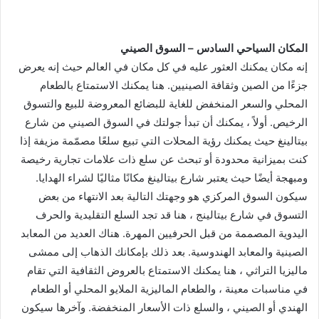
المكان السياحي السادس – السوق الصيني
إنه مكان يمكنك العثور عليه في كل مكان في العالم حيث إنه يعرض
جزءًا من الصين وثقافة الصينيين. هنا يمكنك الاستمتاع بالطعام
المحلي والسعر المنخفض للغاية للبضائع المعروضة للبيع والتسوق
الرخيص. أولاً ، يمكنك أن تبدأ جولتك في السوق الصيني من شارع
بيتالينغ حيث يمكنك رؤية المحلات التي تبيع سلعًا مصمّمة مزيفة إذا
كنت بميزانية محدودة أو تبحث عن سلع ذات علامات تجارية رخيصة
ومبهجة أيضًا حيث يعتبر شارع بيتالينغ مكانًا مثاليًا لشراء الهدايا.
سيكون السوق المركزي هو وجهتك التالية بعد الانتهاء من بعض
التسوق في شارع بيتالينج ، هنا قد تجد السلع التقليدية والحرف
اليدوية المصممة من قبل الحرفيين المهرة. هناك العديد من المعابد
الصينية والمعابد الهندوسية. بعد ذلك بإمكانك الذهاب إلى ممشى
ماليزيا التراثي ، هنا يمكنك الاستمتاع بالعروض الثقافية التي تقام
في مناسبات معينة ، والطعام الماليزية الملايو المحلي أو الطعام
الهندي أو الصيني ، والسلع ذات الأسعار المنخفضة. وآخرها سيكون