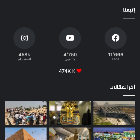
إتبعنا
458k
4٬750
11٬666
Fans
متابعون
انستجرام
474K
K
أخر المقالات