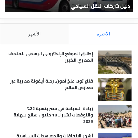
دليل الفنادق المصرية
ت
د
ا
ق
د
ا
ق
ل
و
م
ا
الأخيرة
الأشهر
ص
ن
ر
و
ي
ا
إطلاق الموقع الإلكتروني الرسمي للمتحف
ة
ع
المصري الكبير
ه
ا
قناع توت عنخ آمون: رحلة أيقونة مصرية عبر
معارض العالم
زيادة السياحة في مصر بنسبة 22%
والتوقعات تشير لـ 18 مليون سائح بنهاية
2025
أشهر الاتفاقات والمعاهدات السياسية