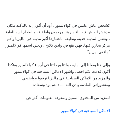
كشخص عاش عامين في كوالالمبور ، أود أن أقول إنه بالتأكيد مكان
مدهش للعيش فيه. الناس هنا مرحبون ولطفاء ، والطعام لذيذ للغاية
، وتعتبر المدينة حديثة ونظيفة. باعتبارها أكبر مدينة في ماليزيا وأهم
مركز تجاري فيها، فهي تقع في وادي كلانج ، ويعني اسمها كوالالمبور
“ملتقى نهرين”
وإلى هنا وصلنا إلى نهاية جولتنا ورحلتنا في أرجاء كوالالمبور وهكذا
أكون قدمت لكم افضل واشهر الاماكن السياحية في كوالالمبور
وللمزيد من الاماكن السياحية في ماليزيا ترقبوا مواضيعي
ومنشوراتي القادمة بإذن الله …. دمتم بود وسعادة
للمزيد من المحتوى المميز ولمعرفة معلومات أكثر عن
الاماكن السياحية في كوالالمبور