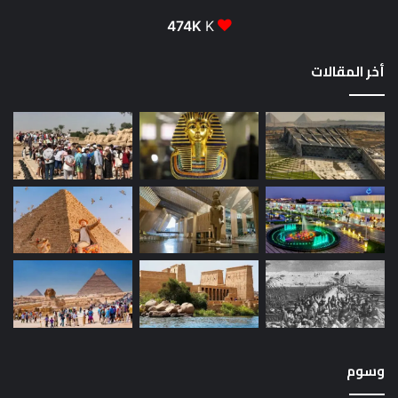
474K
K
أخر المقالات
وسوم