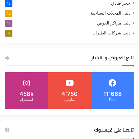
حجز فنادق
18
دليل المحلات السياحية
15
دليل مراكز الغوص
11
دليل شركات الطيران
6
تابع العروض و الاخبار
458k
4٬750
11٬668
Fans
متابعون
انستجرام
تابعنا على فيسبوك