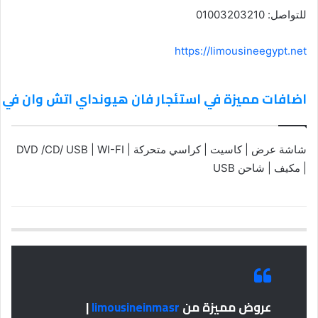
للتواصل: 01003203210
https://limousineegypt.net
اضافات مميزة في استئجار فان هيونداي اتش وان في ال
شاشة عرض | كاسيت | كراسي متحركة | DVD /CD/ USB | WI-FI
| مكيف | شاحن USB
عروض مميزة من
limousineinmasr
|