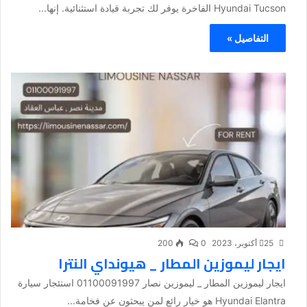
Hyundai Tucson الفاخرة يوفر لك تجربة قيادة استثنائية. إنها...
التفاصيل »
25 أكتوبر، 2023
0
200
ايجار ليموزين المطار _ هيونداي النترا
ايجار ليموزين المطار _ ليموزين نصار 01100091997 استئجار سيارة
Hyundai Elantra هو خيار رائع لمن يبحثون عن فخامة...