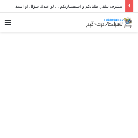
نتشرف بتلقي طلباتكم و استفسارتكم ... لو عندك سؤال او استفسار ماتدرددش فى طلب المساعدة
الق