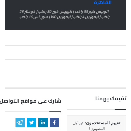
القاهرة
اتوبيس كبير 33 راكب | اتوبيس كبير 50 راكب | كوستر 26
راكب | ليموزين 4 راكب | ليموزين VIP | هاي اس 16 راكب
تقيمك يهمنا
شارك على مواقع التواصل 
تقييم المستخدمون:
كن أول
المصوتون !