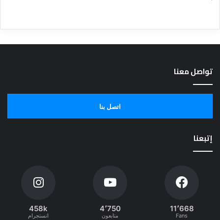
تواصل معنا
اتصل بنا
إتبعنا
458k
4٬750
11٬668
Fans
متابعون
انستجرام