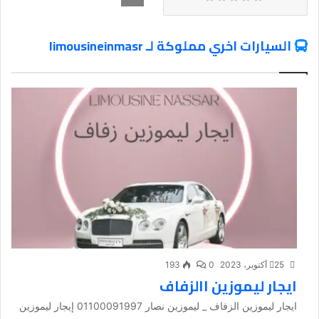
السيارات اخري مملوكة لـ limousineinmasr
25 أكتوبر، 2023
0
193
ايجار ليموزين االزفاف
ايجار ليموزين الزفاف _ ليموزين نصار 01100091997 إيجار ليموزين