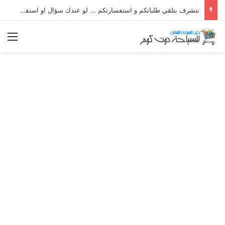
نتشرف بتلقي طلباتكم و استفسارتكم ... لو عندك سؤال او استفسار ماتدرددش فى طلب المساعدة
الق