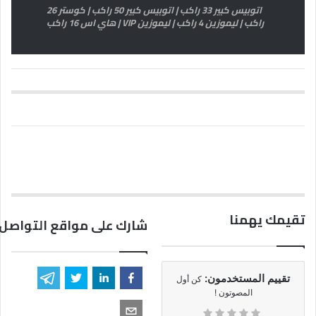
اتوبيس كبير 33 راكب | اتوبيس كبير 50 راكب | كوستر 26
راكب | ليموزين 4 راكب | ليموزين VIP | هاي اس 16 راكب
تقيمك يهمنا
شارك على مواقع التواصل 
تقييم المستخدمون:
كن أول
المصوتون !