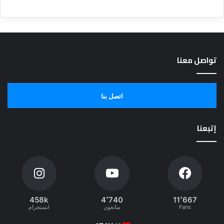
تواصل معنا
اتصل بنا
إتبعنا
458k
4٬740
11٬667
Fans
متابعون
انستجرام