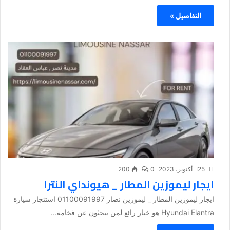
التفاصيل »
25 أكتوبر، 2023
0
200
ايجار ليموزين المطار _ هيونداي النترا
ايجار ليموزين المطار _ ليموزين نصار 01100091997 استئجار سيارة
Hyundai Elantra هو خيار رائع لمن يبحثون عن فخامة...