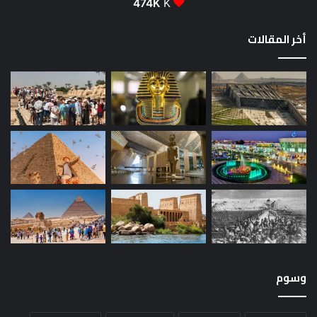
474K
K
أخر المقالات
وسوم