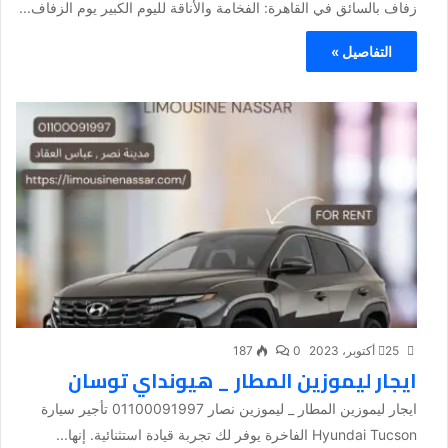
زفاف بالسائق في القاهرة: الفخامة والأناقة لليوم الكبير يوم الزفاف...
التفاصيل »
25 أكتوبر، 2023
0
187
ايجار ليموزين المطار _ هيونداي توسان
ايجار ليموزين المطار _ ليموزين نصار 01100091997 تأجير سيارة
Hyundai Tucson الفاخرة يوفر لك تجربة قيادة استثنائية. إنها...