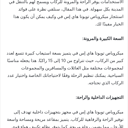
الاستخدامات يوفر الراحة والمرونة للركاب ويسمح لهم بالتنقل في
المدينة بكل سهولة. في هذا المقال، سنلقي نظرة على فوائد
استئجار ميكروباص تويوتا هاي إس في وكيف يمكن أن يكون هذا
الخيار مفيدًا لك.
السعة الكبيرة والمرونة
:
ميكروباص تويوتا هاي إس في يتميز بسعة استيعاب كبيرة تتسع لعدد
كبير من الركاب، حيث تتراوح من 10 إلى 15 راكبًا. هذا يجعله مناسبًا
لمجموعات مختلفة مثل العائلات والمسافرين والمجموعات
السياحية. يمكنك تنظيم الرحلة وفقًا لاحتياجاتك الخاصة واختيار عدد
الركاب الذي تحتاجه.
التجهيزات الداخلية والراحة
:
ميكروباص تويوتا هاي إس في مجهز بتجهيزات داخلية تهدف إلى
توفير الراحة والرفاهية للركاب. يتميز بمقاعد مريحة ومساحة واسعة
للأرجل، مما يضمن رحلة مريحة. كما يتوفر نظام تكييف هواء قوي