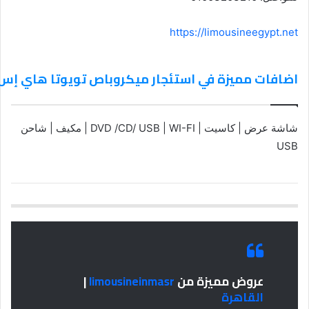
https://limousineegypt.net
اضافات مميزة في استئجار ميكروباص تويوتا هاي إس في
شاشة عرض | كاسيت | DVD /CD/ USB | WI-FI | مكيف | شاحن
USB
عروض مميزة من
limousineinmasr
|
القاهرة