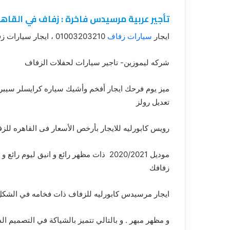
تأجير عربية مرسيدس فاخرة : زفاف في القاهر
ايجار
سيارات زفاف
01003203210 ، ايجار سيارات زفاف ابيض، ايجار سيارات فارهه، ايجار سيارات كابورليه
شركه ليموزين- تاجير سيارات لحفلات الزفاف
ميز يوم فرحك ايجار أفخم وأشيك سياره كرايسلر سيبرن
تعديل رولز
رويس كابورليه للايجار بأرخص الأسعار فى القاهره للز
موديل 2020/2021 ذات مظهر رائع و انيق لي
زفافك
ايجار مرسيدس كابورليه للزفاف ذات فخامه في الشكل 
و مظهر مبهر . و بالتالي تتميز بالشياكة في التصميم ال