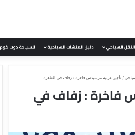
النقل السياحي
دليل المنشآت السياحية
للسياحة دوت كوم
ياحي
/
تأجير عربية مرسيدس فاخرة : زفاف في القاهرة
س فاخرة : زفاف في
ع
د
ر
ل
و
ي
ض
ل
ش
ش
ر
ر
ك
ك