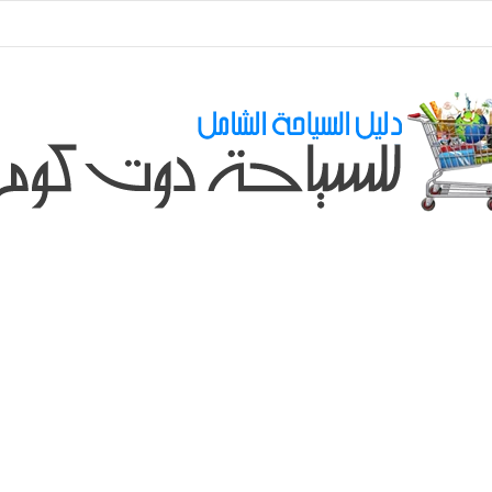
ي طلباتكم و استفسارتكم ... لو عندك سؤال او استفسار ماتدرددش فى طلب الم