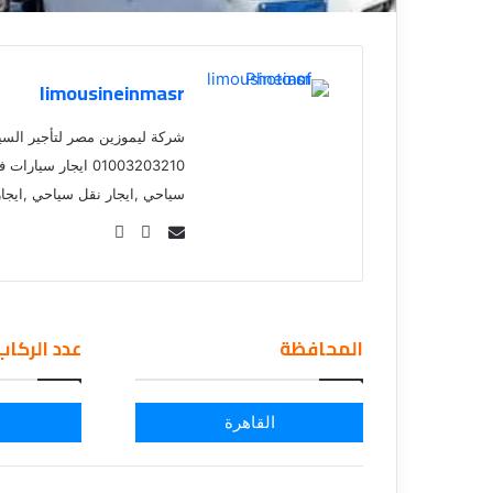
ق
limousineinmasr
شركة ليموزين مصر لتأجير السي
01003203210 ايجار 
سياحي ,ايجار نقل سياحي ,ايجا
Se
nd
an
em
المحافظة
عدد الركاب
ail
القاهرة