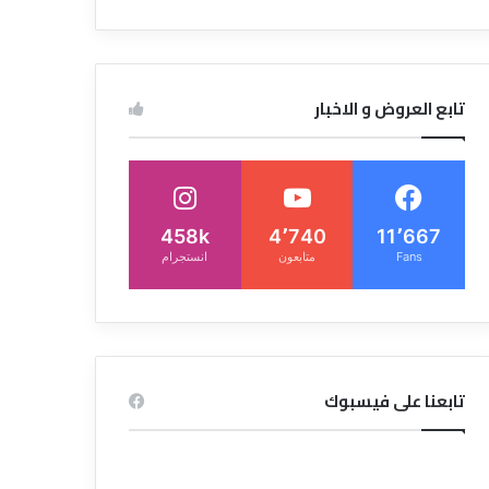
تابع العروض و الاخبار
458k
4٬740
11٬667
Fans
متابعون
انستجرام
تابعنا على فيسبوك