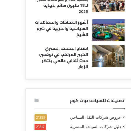
لـ 18 مليون سائح بنهاية
2025
أشهر الاتفاقات والمعاهدات
السياسية والحربية في شرم
الشيخ
افتتاح المتحف المصري
الكبير المرتقب في نوفمبر:
حدث ثقافي عالمي ينتظر
الزوار
تصنيفات للسياحة دوت كوم
عروض شركات النقل السياحي
2٬355
دليل شركات السياحة المصرية
2٬317