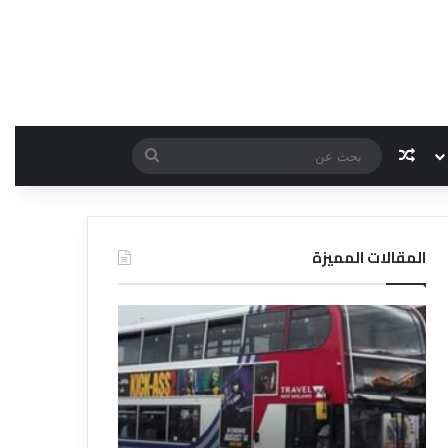
مقال عشوائي
بحث
عن
المقالات المميزة
د
ل
ي
ل
ا
ل
ف