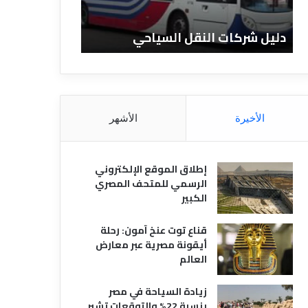
ن
ا
 شركات النقل السياحي
دليل الفنادق المصرية
د
ق
ا
ل
م
ص
الأخيرة
الأشهر
ر
ي
ة
إطلاق الموقع الإلكتروني
الرسمي للمتحف المصري
الكبير
قناع توت عنخ آمون: رحلة
أيقونة مصرية عبر معارض
العالم
زيادة السياحة في مصر
بنسبة 22% والتوقعات تشير