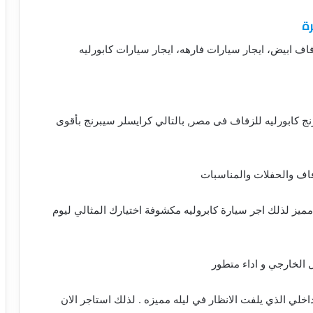
ة
ج كابورليه للزفاف فى مصر, بالتالي كرايسلر سيبرنج بأقوى
فاف والحفلات والمناسبات
وم رائع و مميز لذلك اجر سيارة كابروليه مكشوفة اختيارك المثالي ليوم
الخارجي و اداء متطور
داخلي الذي يلفت الانظار في ليله مميزه . لذلك استاجر الان