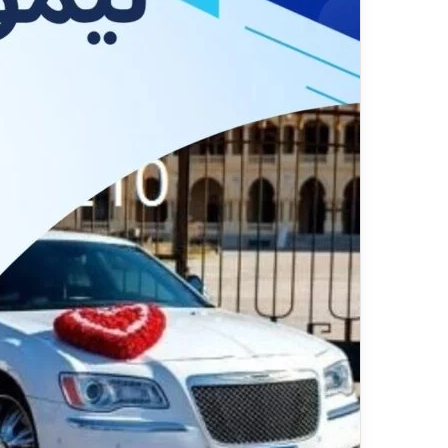
ي
قناة للسياحة دوت كوم –
ا
الفنادق
ح
ة
د
و
ت
ك
و
م
–
ع
ر
و
ض
ا
ل
ف
ن
ا
د