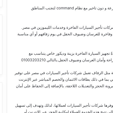
مرسيدس كابورليه في يوم زفافك و اوصل لوجهتك بسرعة و دون تاخير مع نظام command لتجنب المناطق
كات تأجير السيارات الفاخرة وخدمات الليموزين في مصر.
ة وفاخرة للعرسان وضيوف الحفل في يوم زفافهم أو أي مناسبة
 تجهيز السيارة الفاخرة بزينة وديكور خاص يتناسب مع
ان العرسان وضيوف الحفل.بالتالي 01003203210
صة مثل الزفاف تعمل شركات تأجير السيارات في مصر على توفير
الي بما في ذلك بطاقات الائتمان والخصم المباشر عبر الإنترنت
ونة الحجز والتعديلات اللاحقة، بالإضافة إلى الحفاظ على أمان
فرها شركات تأجير السيارات لعملائها، لذلك وتهدف إلى تسهيل
لي تتيح هذه الخدمة للعملاء إمكانية الحجز عبر الإنترنت أو