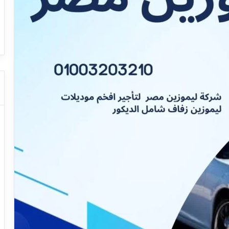
ا
ا
 عروض
ت
ت
عروض شركات النقل السياحي
دليل
ا
ا
ل
ل
ن
ن
ق
ق
ل
ل
ا
ا
ل
ل
س
س
ي
ي
ا
ا
ح
ح
ي
ي