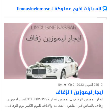
السيارات اخري مملوكة لـ limousineinmasr
25 أكتوبر، 2023
0
194
ايجار ليموزين االزفاف
ايجار ليموزين الزفاف _ ليموزين نصار 01100091997 إيجار ليموزين
زفاف بالسائق في القاهرة: الفخامة والأناقة لليوم الكبير يوم الزفاف...