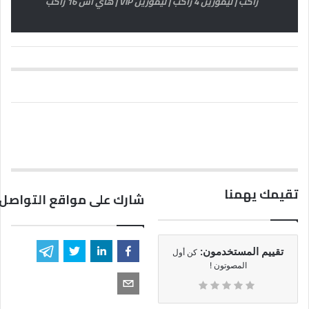
راكب | ليموزين 4 راكب | ليموزين VIP | هاي اس 16 راكب
تقيمك يهمنا
شارك على مواقع التواصل 
تقييم المستخدمون:
كن أول
المصوتون !