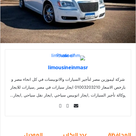
limousineinmasr
شركة ليموزين مصر لتأجير السيارات والاتوبيسات في كل انحاء مصر و
بارخص الاسعار 01003203210 ايجار سيارات في مصر ,سيارات للايجار
,وكالة تأجير السيارات ,ايجار اتوبيس سياحي ,ايجار نقل سياحي ,ايجار…
Se
nd
an
em
المحافظة
عدد الركاب
الموديل