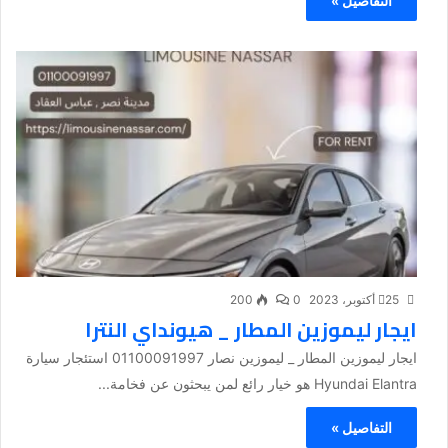
التفاصيل »
25 أكتوبر، 2023
0
200
ايجار ليموزين المطار _ هيونداي النترا
ايجار ليموزين المطار _ ليموزين نصار 01100091997 استئجار سيارة
Hyundai Elantra هو خيار رائع لمن يبحثون عن فخامة...
التفاصيل »