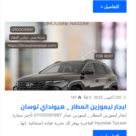
التفاصيل »
25 أكتوبر، 2023
0
187
ايجار ليموزين المطار _ هيونداي توسان
ايجار ليموزين المطار _ ليموزين نصار 01100091997 تأجير سيارة
Hyundai Tucson الفاخرة يوفر لك تجربة قيادة استثنائية. إنها...