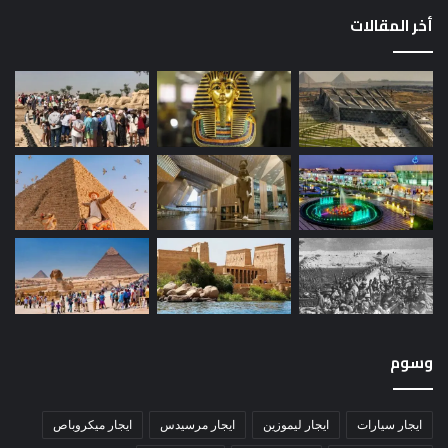
أخر المقالات
وسوم
ايجار سيارات
ايجار ليموزين
ايجار مرسيدس
ايجار ميكروباص