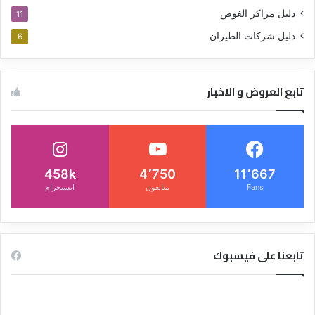
دليل مراكز الغوص
11
دليل شركات الطيران
6
تابع العروض و الاخبار
458k
4٬750
11٬667
Fans
متابعون
انستجرام
تابعنا على فيسبوك