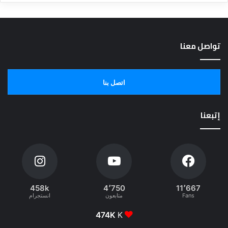
تواصل معنا
اتصل بنا
إتبعنا
458k
4٬750
11٬667
Fans
متابعون
انستجرام
474K
K