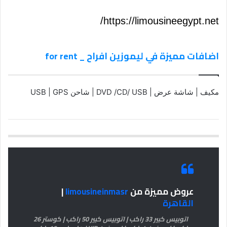
https://limousineegypt.net/
اضافات مميزة في ليموزين افراح _ for rent
مكيف | شاشة عرض | DVD /CD/ USB | شاحن USB | GPS
عروض مميزة من
limousineinmasr
|
القاهرة
اتوبيس كبير 33 راكب | اتوبيس كبير 50 راكب | كوستر 26