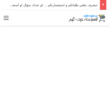
نتشرف بتلقي طلباتكم و استفسارتكم ... لو عندك سؤال او استفسار ماتدرددش فى طلب المساعدة
الق