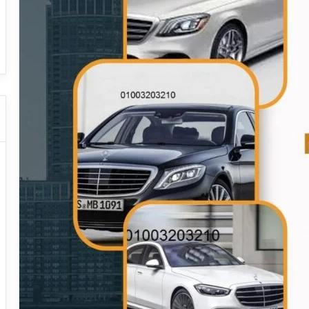
ا
ت كوم – عروض
ت
عروض شركات النقل السياحي
ا
ل
ن
ق
ل
ا
ل
س
ي
ا
ح
ي