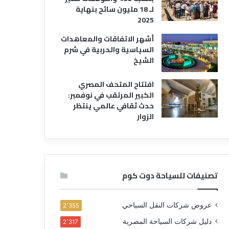
لـ 18 مليون سائح بنهاية
2025
أشهر الاتفاقات والمعاهدات
السياسية والحربية في شرم
الشيخ
افتتاح المتحف المصري
الكبير المرتقب في نوفمبر:
حدث ثقافي عالمي ينتظر
الزوار
تصنيفات للسياحة دوت كوم
عروض شركات النقل السياحي
2٬355
دليل شركات السياحة المصرية
2٬317