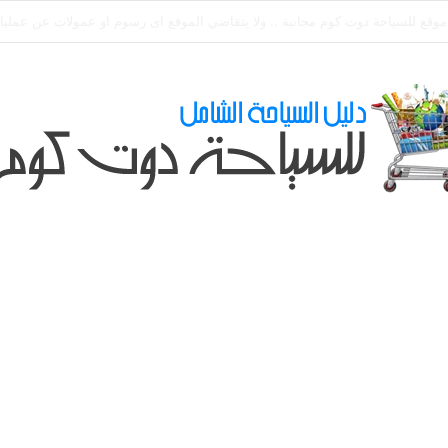
طلباتكم و استفسارتكم ... لو عندك سؤال او استفسار ماتدرددش فى طلب المسا