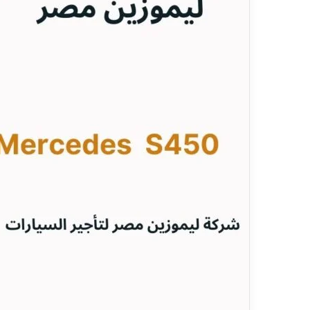
ي
قناة للسياحة دو
ا
الفنادق
ح
ة
د
و
ت
ك
و
م
–
ع
ر
و
ض
ا
ل
ف
ن
ا
د