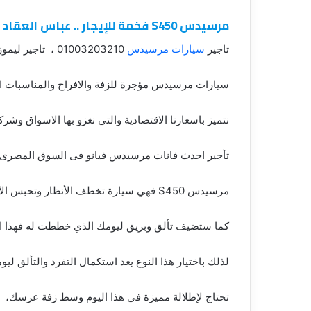
مرسيدس S450 فخمة للإيجار .. عباس العقاد
تاجير
سيارات مرسيدس
01003203210 ، تاجير ليموزين، ليموزين مرسيدس S450
سيارات مرسيدس مؤجرة للزفة والافراح والمناسبات اله
نتميز باسعارنا الاقتصادية والتي نغزو بها الاسواق وشركات الايجا
تأجير احدث فانات مرسيدس فيانو فى السوق المصرى و
مرسيدس S450 فهي سيارة تخطف الأنظار وتحبس الأنفاس، مع هذا الطراز
كما ستضيف تألق وبريق ليومك الذي خططت له فهذا الي
لذلك باختيار هذا النوع يعد استكمال التفرد والتألق ليو
تحتاج لإطلالة مميزة في هذا اليوم وسط زفة عرسك،