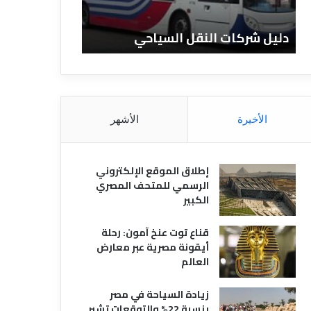
ا
ن
ت
ا
دليل شركات النقل السياحي
دليل الفنادق 
ا
د
ل
ق
ن
ا
ق
ل
ل
م
ا
ص
الأخيرة
الأشهر
ل
ر
س
ي
ي
ة
إطلاق الموقع الإلكتروني
ا
الرسمي للمتحف المصري
ح
الكبير
ي
قناع توت عنخ آمون: رحلة
أيقونة مصرية عبر معارض
العالم
زيادة السياحة في مصر
بنسبة 22% والتوقعات تشير