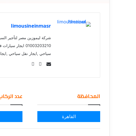
ق
limousineinmasr
شركة ليموزين مصر لتأجير السي
01003203210 ايجار 
سياحي ,ايجار نقل سياحي ,ايجا
Se
nd
an
em
المحافظة
عدد الركاب
ail
القاهرة