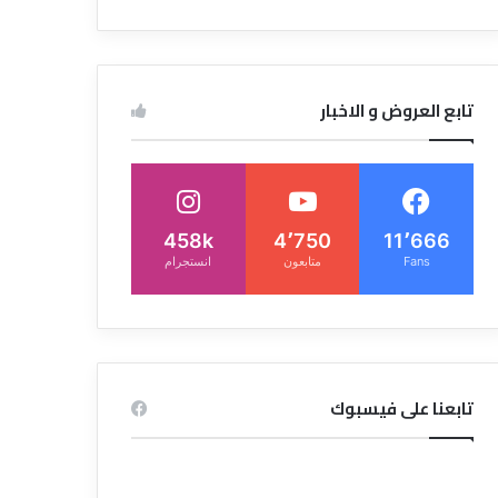
تابع العروض و الاخبار
458k
4٬750
11٬666
Fans
متابعون
انستجرام
تابعنا على فيسبوك