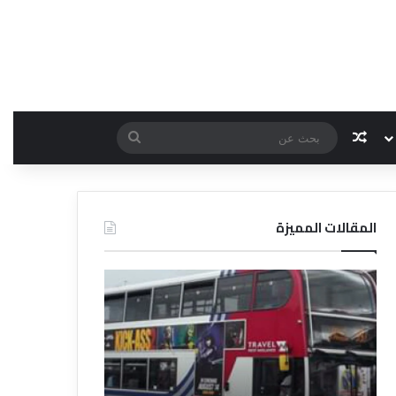
مقال عشوائي
بحث
عن
المقالات المميزة
د
د
ل
ل
ي
ي
ل
ل
ش
ا
ر
ل
ك
ف