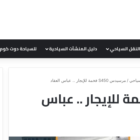
النقل السياحي
دليل المنشآت السياحية
للسياحة دوت كوم
ياحي
/
مرسيدس S450 فخمة للإيجار .. عباس العقاد
س S450 فخمة للإيجار .. عباس
ع
ر
و
ض
ش
ر
ك