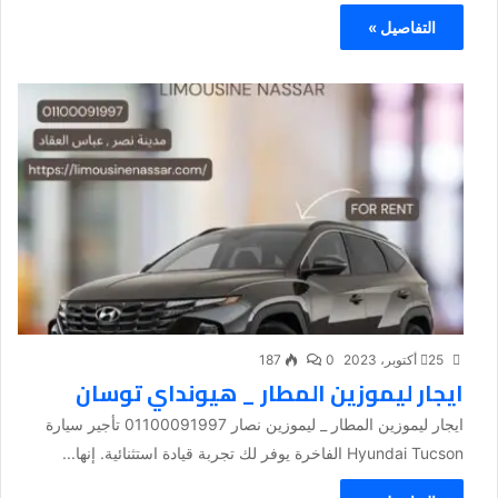
التفاصيل »
25 أكتوبر، 2023
0
187
ايجار ليموزين المطار _ هيونداي توسان
ايجار ليموزين المطار _ ليموزين نصار 01100091997 تأجير سيارة
Hyundai Tucson الفاخرة يوفر لك تجربة قيادة استثنائية. إنها...