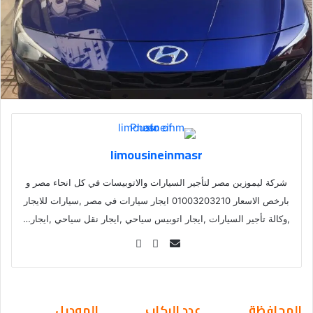
limousineinmasr
شركة ليموزين مصر لتأجير السيارات والاتوبيسات في كل انحاء مصر و
بارخص الاسعار 01003203210 ايجار سيارات في مصر ,سيارات للايجار
,وكالة تأجير السيارات ,ايجار اتوبيس سياحي ,ايجار نقل سياحي ,ايجار…
Se
nd
an
em
المحافظة
عدد الركاب
الموديل