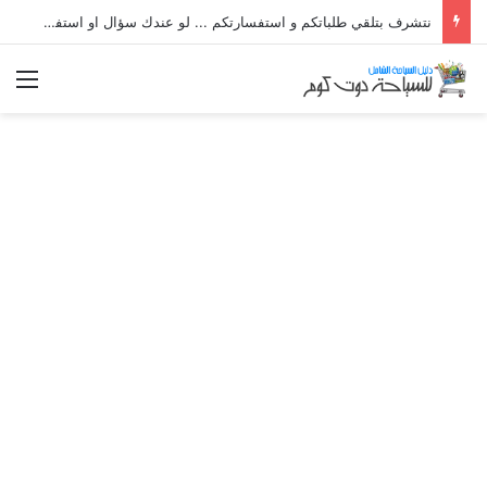
نتشرف بتلقي طلباتكم و استفسارتكم ... لو عندك سؤال او استفسار ماتدرددش فى طلب المساعدة
الق