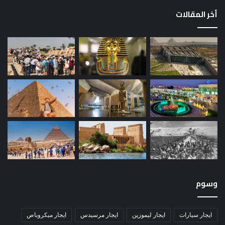
أخر المقالات
وسوم
ايجار سيارات
ايجار ليموزين
ايجار مرسيدس
ايجار ميكروباص