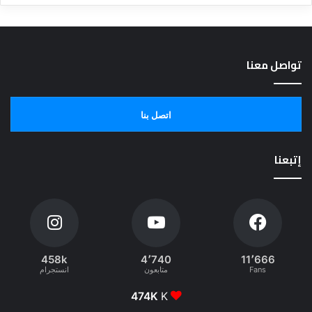
تواصل معنا
اتصل بنا
إتبعنا
458k
4٬740
11٬666
Fans
متابعون
انستجرام
474K
K