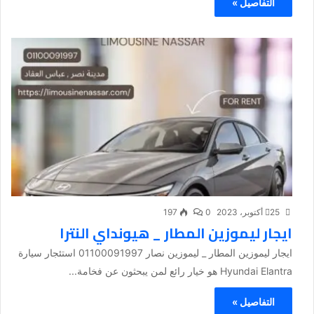
التفاصيل »
25 أكتوبر، 2023
0
197
ايجار ليموزين المطار _ هيونداي النترا
ايجار ليموزين المطار _ ليموزين نصار 01100091997 استئجار سيارة
Hyundai Elantra هو خيار رائع لمن يبحثون عن فخامة...
التفاصيل »