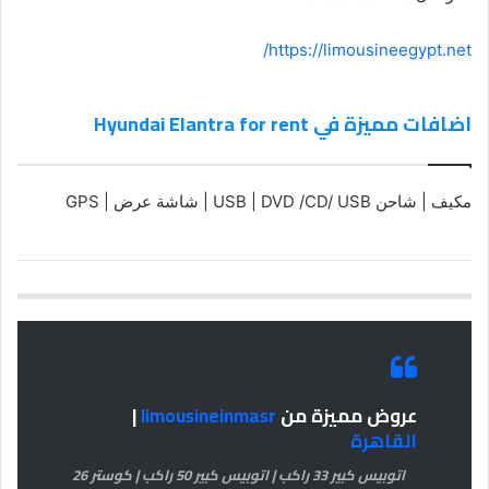
https://limousineegypt.net/
اضافات مميزة في Hyundai Elantra for rent
مكيف | شاحن USB | DVD /CD/ USB | شاشة عرض | GPS
عروض مميزة من
limousineinmasr
|
القاهرة
اتوبيس كبير 33 راكب | اتوبيس كبير 50 راكب | كوستر 26