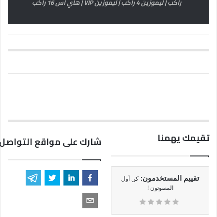
راكب | ليموزين 4 راكب | ليموزين VIP | هاي اس 16 راكب
تقيمك يهمنا
شارك على مواقع التواصل 
تقييم المستخدمون:
كن أول
المصوتون !