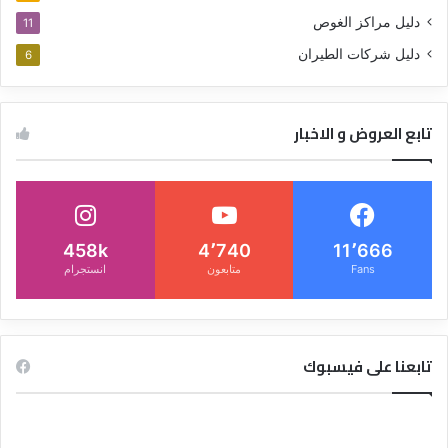
دليل مراكز الغوص
11
دليل شركات الطيران
6
تابع العروض و الاخبار
458k
4٬740
11٬666
Fans
متابعون
انستجرام
تابعنا على فيسبوك